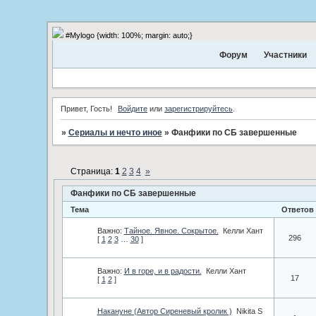
#Mylogo {width: 100%; margin: auto;}
Форум
Участники
Привет, Гость!
Войдите
или
зарегистрируйтесь
.
»
Сериалы и нечто иное
»
Фанфики по СБ завершенные
Страница:
1
2
3
4
»
Фанфики по СБ завершенные
Тема
Ответов
Важно:
Тайное. Явное. Сокрытое.
Келли Хант
296
[
1
2
3
…
30
]
Важно:
И в горе, и в радости.
Келли Хант
17
[
1
2
]
Накануне (Автор Сиреневый кролик )
Nikita S