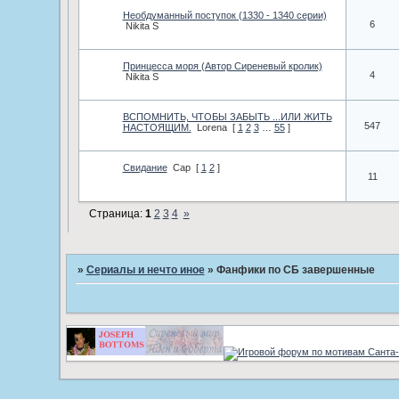
Необдуманный поступок (1330 - 1340 серии)
6
Nikita S
Принцесса моря (Автор Сиреневый кролик)
4
Nikita S
ВСПОМНИТЬ, ЧТОБЫ ЗАБЫТЬ ...ИЛИ ЖИТЬ
547
НАСТОЯЩИМ.
Lorena
[
1
2
3
…
55
]
Свидание
Cap
[
1
2
]
11
Страница:
1
2
3
4
»
»
Сериалы и нечто иное
»
Фанфики по СБ завершенные