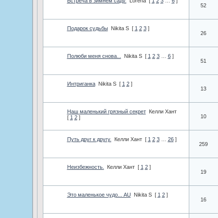
Встреча в зимнем саду.
Lorena
[
1
2
3
…
6
]
52
Подарок судьбы
Nikita S
[
1
2
3
]
26
Полюби меня снова...
Nikita S
[
1
2
3
…
6
]
51
Интриганка
Nikita S
[
1
2
]
13
Наш маленький грязный секрет
Келли Хант
10
[
1
2
]
Путь друг к другу.
Келли Хант
[
1
2
3
…
26
]
259
Неизбежность.
Келли Хант
[
1
2
]
19
Это маленькое чудо... AU
Nikita S
[
1
2
]
16