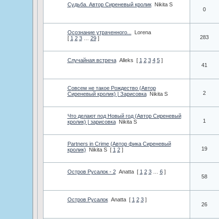
Судьба. Автор Сиреневый кролик
Nikita S
0
Осознание утраченного...
Lorena
283
[
1
2
3
…
29
]
Случайная встреча
Alleks
[
1
2
3
4
5
]
41
Совсем не такое Рождество (Автор
2
Сиреневый кролик) | Зарисовка
Nikita S
Что делают под Новый год (Автор Сиреневый
1
кролик) | зарисовка
Nikita S
Partners in Crime (Автор фика Сиреневый
19
кролик)
Nikita S
[
1
2
]
Остров Русалок - 2
Anatta
[
1
2
3
…
6
]
58
Остров Русалок
Anatta
[
1
2
3
]
26