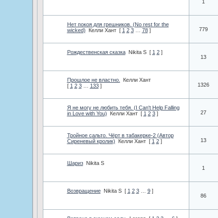
1
Нет покоя для грешников. (No rest for the
779
wicked)
Келли Хант
[
1
2
3
…
78
]
Рождественская сказка
Nikita S
[
1
2
]
13
Прошлое не властно.
Келли Хант
1326
[
1
2
3
…
133
]
Я не могу не любить тебя. (I Can't Help Falling
27
in Love with You)
Келли Хант
[
1
2
3
]
Тройное сальто. Чёрт в табакерке-2 (Автор
13
Сиреневый кролик)
Келли Хант
[
1
2
]
Шариз
Nikita S
1
Возвращение
Nikita S
[
1
2
3
…
9
]
86