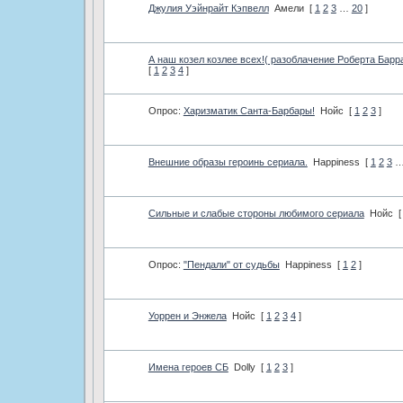
Джулия Уэйнрайт Кэпвелл
Амели
[
1
2
3
…
20
]
А наш козел козлее всех!( разоблачение Роберта Барр
[
1
2
3
4
]
Опрос:
Харизматик Санта-Барбары!
Нойс
[
1
2
3
]
Внешние образы героинь сериала.
Happiness
[
1
2
3
Сильные и слабые стороны любимого сериала
Нойс
[
Опрос:
"Пендали" от судьбы
Happiness
[
1
2
]
Уоррен и Энжела
Нойс
[
1
2
3
4
]
Имена героев СБ
Dolly
[
1
2
3
]