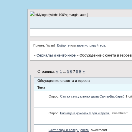
#Mylogo {width: 100%; margin: auto;}
Привет, Гость!
Войдите
или
зарегистрируйтесь
.
»
Сериалы и нечто иное
»
Обсуждение сюжета и героев
Страница:
«
1
…
5
6
7
8
9
»
Обсуждение сюжета и героев
Тема
Опрос:
Самая сексуальная дама Санта-Барбары)
Ной
Опрос:
Разница в доходах Иден и Круза.
sweetheart
Скот Кларк и Хозер Донели
sweetheart