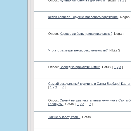
Опрос:
­Лучшая оппонентка для Келли
Negan
[
1
2
]
Келли Кепвелл - оружие массового поражения.
Negan
Опрос:
­Хорошо ли быть принципиальным?
Negan
Что это за зверь такой, сексуальность?
Nikita S
Опрос:
­Вперед за приключениями*
Cat38
[
1
2
3
]
Самый сексуальный мужчина в Санта Барбаре! Кастин
[
1
2
3
…
7
]
Опрос:
Самый непривлекательный мужчина в Санта-Б
Голосуем.
Cat38
[
1
2
3
…
7
]
Так не бывает, хотя...
Cat38