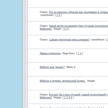
Опрос:
­Кто из женских образов вас раздражал в сериа
sweetheart
[
1
2
]
Опрос:
­Какой актёр по-вашему был лучшим исполнит
Мейсона?
Negan
[
1
2
]
Опрос:
Самая приторная пара сериала?
sweetheart
[
Джина и Брендон
Леди Босс
[
1
2
]
Мейсон или Ченинг?
Nikita S
Мейсон и Уоррен: моральный кодекс.
Negan
Опрос:
­Кто мог бы стать лучшей (самой подходящей) 
Мейсона?
Negan
[
1
2
3
4
]