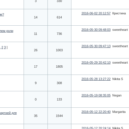
3
330
2016-06-02 20:12:57
Кристина
ле?
14
614
2016-05-30 09:48:03
sweetheart
елем роли
11
736
2016-05-30 09:47:13
sweetheart
1
2
3
]
26
1003
2016-05-29 20:42:10
sweetheart
17
1805
2016-05-28 13:27:22
Nikita S
9
308
2016-05-19 08:35:05
Negan
0
133
2016-05-12 22:20:40
Margarita
партией для
35
1544
2016-05-12 20:24:14
Nikita S