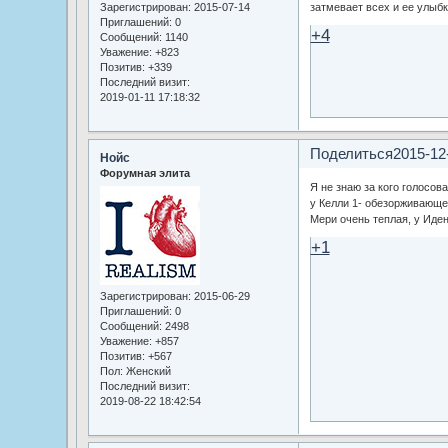
затмевает всех и ее улыбк
Зарегистрирован
: 2015-07-14
Приглашений:
0
+4
Сообщений:
1140
Уважение:
+823
Позитив:
+339
Последний визит:
2019-01-11 17:18:32
Поделиться
2015-12
Нойс
Форумная элита
Я не знаю за кого голосов
у Келли 1- обезорживающе-
Мери очень теплая, у Иден
+1
Зарегистрирован
: 2015-06-29
Приглашений:
0
Сообщений:
2498
Уважение:
+857
Позитив:
+567
Пол:
Женский
Последний визит:
2019-08-22 18:42:54