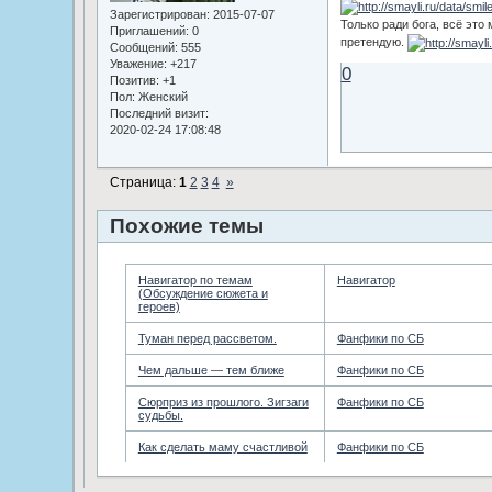
Зарегистрирован
: 2015-07-07
Только ради бога, всё это
Приглашений:
0
претендую.
Сообщений:
555
Уважение:
+217
0
Позитив:
+1
Пол:
Женский
Последний визит:
2020-02-24 17:08:48
Страница:
1
2
3
4
»
Похожие темы
Навигатор по темам
Навигатор
(Обсуждение сюжета и
героев)
Туман перед рассветом.
Фанфики по СБ
Чем дальше — тем ближе
Фанфики по СБ
Сюрприз из прошлого. Зигзаги
Фанфики по СБ
судьбы.
Как сделать маму счастливой
Фанфики по СБ