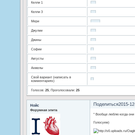
Келли 1
Келли 3
Мери
Джулии
Джины
Софии
Августы
Анжелы
Свой вариант (написать в
комментариях)
Голосов:
25
;
Проголосовали:
25
Поделиться
2015-12
Нойс
Форумная элита
" Вообще люблю когда они
Голосуем)