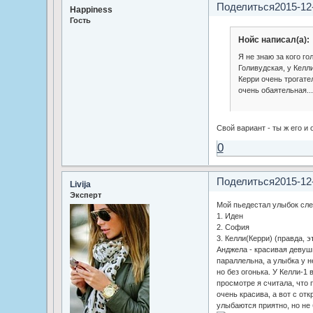
Поделиться
2015-12
Happiness
Гость
Нойс написал(а):
Я не знаю за кого г
Голивудская, у Келл
Керри очень трогате
очень обаятельная..
Свой вариант - ты ж его и 
0
Поделиться
2015-12
Livija
Эксперт
Мой пьедестал улыбок сл
1. Иден
2. София
3. Келли(Керри) (правда, 
Анджела - красивая девушка
параллельна, а улыбка у н
но без огонька. У Келли-1
просмотре я считала, что 
очень красива, а вот с от
улыбаются приятно, но не