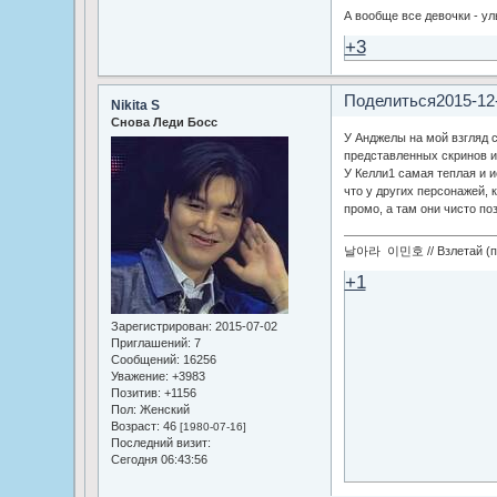
А вообще все девочки - у
+3
Поделиться
2015-12
Nikita S
Снова Леди Босс
У Анджелы на мой взгляд 
представленных скринов и 
У Келли1 самая теплая и 
что у других персонажей, 
промо, а там они чисто по
날아라 이민호 // Взлетай (по
+1
Зарегистрирован
: 2015-07-02
Приглашений:
7
Сообщений:
16256
Уважение:
+3983
Позитив:
+1156
Пол:
Женский
Возраст:
46
[1980-07-16]
Последний визит:
Сегодня 06:43:56