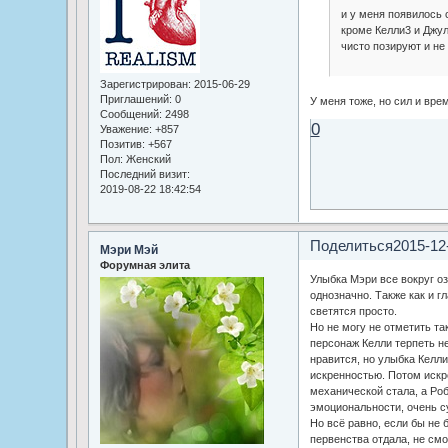
и у меня появилось 
кроме Келли3 и Джул
чисто позируют и не
Зарегистрирован
: 2015-06-29
Приглашений:
0
У меня тоже, но сил и вре
Сообщений:
2498
0
Уважение:
+857
Позитив:
+567
Пол:
Женский
Последний визит:
2019-08-22 18:42:54
Поделиться
2015-12
Мэри Мэй
Форумная элита
Улыбка Мэри все вокруг оз
однозначно. Также как и г
светятся просто.
Но не могу не отметить та
персонаж Келли терпеть не
нравится, но улыбка Келли
искренностью. Потом искре
механической стала, а Роб
эмоциональности, очень с
Но всё равно, если бы не 
первенства отдала, не смо