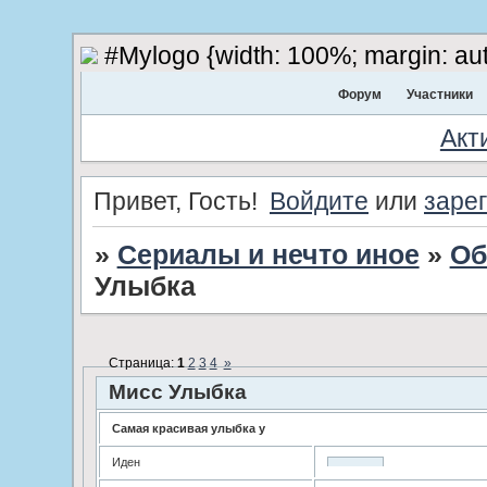
#Mylogo {width: 100%; margin: aut
Форум
Участники
Акт
Привет, Гость!
Войдите
или
заре
»
Сериалы и нечто иное
»
Об
Улыбка
Страница:
1
2
3
4
»
Мисс Улыбка
Самая красивая улыбка у
Иден