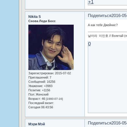
+1
Поделиться
2016-05
Nikita S
Снова Леди Босс
А как тебе Джейнис?
날아라 이민호 // Взлетай (по
0
Зарегистрирован
: 2015-07-02
Приглашений:
7
Сообщений:
16256
Уважение:
+3983
Позитив:
+1156
Пол:
Женский
Возраст:
46
[1980-07-16]
Последний визит:
Сегодня 06:43:56
Поделиться
2016-05
Мэри Мэй