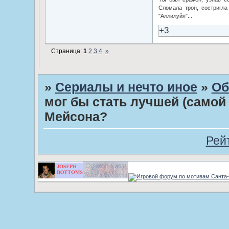
Сломала трон, состригла 
"Аллилуйя"...
+3
Страница:
1
2
3
4
»
»
Сериалы и нечто иное
»
Об
мог бы стать лучшей (самой
Мейсона?
Рей