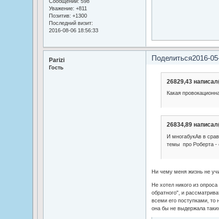
Сообщений:
598
Уважение:
+811
Позитив:
+1300
Последний визит:
2016-08-06 18:56:33
Поделиться
2016-05
Parizi
Гость
26829,43 написал(
Какая провокационн
26834,89 написал(
И многабукАв в сра
темы про Роберта - 
Ни чему меня жизнь не у
Не хотел никого из опроса
обратного", и рассматрива
всеми его поступками, то
она бы не выдержала таки