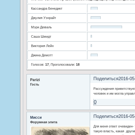
Кассандра Бенедикт
Джулия Уэнрайт
Мэри Дюваль
Саша Шмидт
Виктория Лейн
Джина Демотт
Голосов:
17
;
Проголосовали:
18
Поделиться
2016-05
Parizi
Гость
Рассуждения приветствуют
человек и им могла управл
0
Поделиться
2016-05
Мисси
Форумная элита
Для меня ответ очевиден-
такую власть, какая други