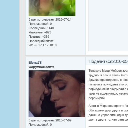
Зарегистрирован
: 2015-07-14
Приглашений:
0
Сообщений:
1140
Уважение:
+823
Позитив:
+339
Последний визит:
2019-01-11 17:18:32
Поделиться
2016-05
Elena78
Форумная элита
Только с Мэри Мейсон жил 
трудно, я сам в твоей быть
Джулии приходилось очень
пыталась взнуздать этого 
периодически скидывал с с
таки не подчинился, несм
перемирий.
А вот с Мэри они просто "
обогащали друг друга и ор
даже не управляли один др
друг в друге то, что рань
Зарегистрирован
: 2015-07-09
Приглашений:
0