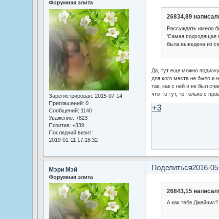
Форумная элита
26834,89 написал(
Рассуждать имело б
'Самая подходящая 
была выведена из сю
Да, тут еще можно подиску
для кого места не было и 
так, как с ней и не был сча
что-то тут, то только с пр
Зарегистрирован
: 2015-07-14
Приглашений:
0
+3
Сообщений:
1140
Уважение:
+823
Позитив:
+339
Последний визит:
2019-01-11 17:18:32
Поделиться
2016-05
Мэри Мэй
Форумная элита
26843,15 написал(
А как тебе Джейнис?