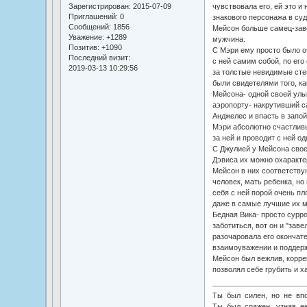
чувствовала его, ей это и 
Зарегистрирован
: 2015-07-09
Приглашений:
0
знакового персонажа в су
Сообщений:
1856
Мейсон больше самец-зав
Уважение:
+1289
мужчина.
Позитив:
+1090
С Мэри ему просто было о
Последний визит:
с ней самим собой, по его
2019-03-13 10:29:56
за толстые невидимые сте
были свидетелями того, к
Мейсона- одной своей улы
аэропорту- накрутивший с
Анджелес и впасть в запой
Мэри абсолютно счастливы
за ней и проводит с ней о
С Джулией у Мейсона свое
Дэвиса их можно охаракте
Мейсон в них соответству
человек, мать ребенка, но
себя с ней порой очень пло
даже в самые лучшие их м
Бедная Вика- просто сурро
заботиться, вот он и "заве
разочаровала его окончате
взаимоуважении и поддерж
Мейсон был вежлив, коррек
позволял себе грубить и ха
Ты был силен, но не впо
Ты был сражен, узнав ее