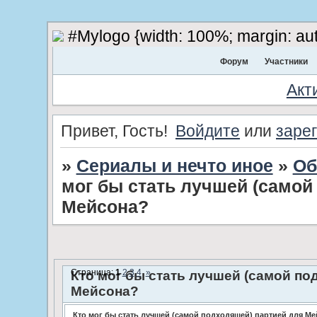
#Mylogo {width: 100%; margin: aut
Форум
Участники
Акт
Привет, Гость!
Войдите
или
заре
»
Сериалы и нечто иное
»
Об
мог бы стать лучшей (самой
Мейсона?
Страница:
1
2
3
4
»
­Кто мог бы стать лучшей (самой п
Мейсона?
Кто мог бы стать лучшей (самой подходящей) партией для М