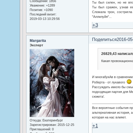
Сообщений:
1856
Ты был силен, но не впо
Уважение:
+1289
Ты был сражен, узнав ее
Позитив:
+1090
Сломала трон, состригла 
Последний визит:
"Аллилуйя"...
2019-03-13 10:29:56
+3
Поделиться
2016-05
Margarita
Эксперт
26829,43 написал(
Какая провокационн
И многабукАв в сравнени
Роберта - от лукавого
Рассуждать имело бы смыс
подходящая партия для Ме
сюжета'.
Все вероятные события пр
альтернативная история, а
которая на нас влияет.
Откуда:
Екатеринбург
+1
Зарегистрирован
: 2015-12-25
Приглашений:
0