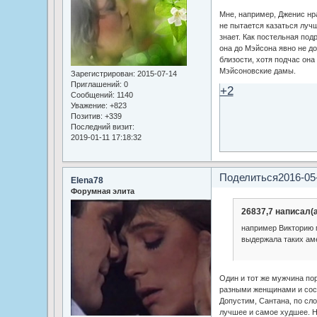
Мне, например, Дженис нра
не пытается казаться лучш
знает. Как постельная под
она до Мэйсона явно не до
близости, хотя подчас он
Мэйсоновские дамы.
Зарегистрирован
: 2015-07-14
Приглашений:
0
+2
Сообщений:
1140
Уважение:
+823
Позитив:
+339
Последний визит:
2019-01-11 17:18:32
Поделиться
2016-05
Elena78
Форумная элита
26837,7 написал(а
например Викторию 
выдержала таких ам
Один и тот же мужчина по
разными женщинами и сос
Допустим, Сантана, по сл
лучшее и самое худшее. Н