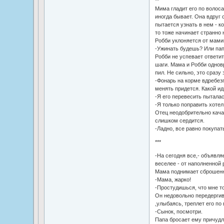
**
Мима гладит его по волоса
иногда бывает. Она вдруг с
пытается узнать в нем - к
то тоже начинает странно 
Робби уклоняется от мами
-Ужинать будешь? Или па
Робби не успевает ответи
шаги. Мама и Робби однов
пил. Не сильно, это сразу
-Фонарь на корме вдребезг
менять придется. Какой иди
-Я его перевесить пыталас
-Я только поправить хотел
Отец неодобрительно качае
слишком сердится.
-Ладно, все равно покупат
***
-На сегодня все,- объявля
веселее - от наполненной 
Мама поднимает сброшенну
-Мама, жарко!
-Простудишься, что мне т
Он недовольно передергив
,улыбаясь, треплет его по
-Сынок, посмотри.
Папа бросает ему причудл