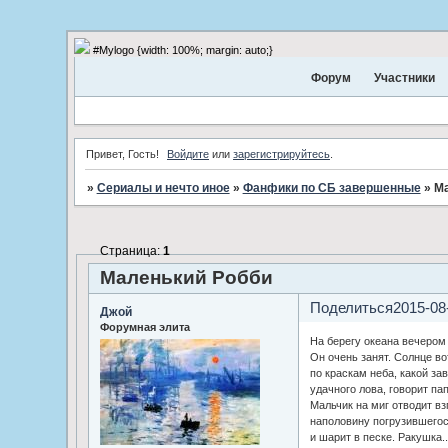
#Mylogo {width: 100%; margin: auto;}
Форум
Участники
Привет, Гость!
Войдите
или
зарегистрируйтесь
.
»
Сериалы и нечто иное
»
Фанфики по СБ завершенные
»
Ма
Страница:
1
Маленький Робби
Поделиться
2015-08
Джой
Форумная элита
На берегу океана вечером 
Он очень занят. Солнце во
по краскам неба, какой за
удачного лова, говорит пап
Мальчик на миг отводит вз
наполовину погрузившегос
и шарит в песке. Ракушка..