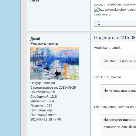
Гость
Джой, спасибо за самый м
Люблю его.
+1
Поделиться
2015-08
Джой
Форумная элита
vredinka, спасибо!!
Сколько ты даёшь з
Лет 11-12, думаю.
Откуда:
Москва
Зарегистрирован
: 2015-06-29
Но не описывала ещё
Приглашений:
0
Сообщений:
1118
Уважение:
+354
Позитив:
+279
Ой, я бы очень хотела поч
Пол:
Женский
Последний визит:
2016-06-19 19:47:48
Happiness написа
спасибо за самый м