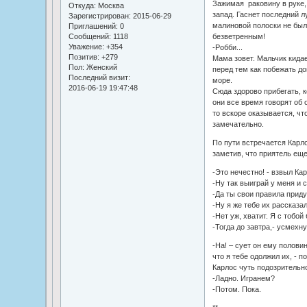
Зажимая раковину в руке,
Откуда:
Москва
запад. Гаснет последний л
Зарегистрирован
: 2015-06-29
малиновой полоски не было
Приглашений:
0
безветренным!
Сообщений:
1118
Уважение:
+354
-Робби...
Позитив:
+279
Мама зовет. Мальчик кидае
Пол:
Женский
перед тем как побежать д
Последний визит:
море.
2016-06-19 19:47:48
Сюда здорово прибегать, к
они все время говорят об о
то вскоре оказывается, чт
замечательно.
По пути встречается Карл
заметив, что приятель еще
-Это нечестно! - взвыл Кар
-Ну так выиграй у меня и 
-Да ты свои правила прид
-Ну я же тебе их рассказа
-Нет уж, хватит. Я с тобой
-Тогда до завтра,- усмехн
-На! – сует он ему полови
что я тебе одолжил их, - 
Карлос чуть подозрительно
-Ладно. Игранем?
-Потом. Пока.