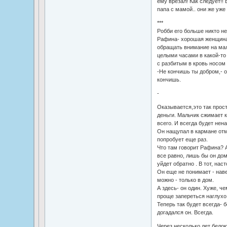
ему врезал! Как следует!! 
папа с мамой.. они же уже
***
Робби его больше никто н
Рафина- хорошая женщина,
обращать внимание на маль
целыми часами в какой-то
с разбитым в кровь носом 
-Не кончишь ты добром,- 
кончишь.
-
Оказывается,это так прост
деньги. Мальчик сжимает к
всего. И всегда будет нена
Он нащупал в кармане отм
попробует еще раз.
Что там говорит Рафина? А
все равно, лишь бы он дом
уйдет обратно . В тот, нас
Он еще не понимает - наве
можно - только в дом.
А здесь- он один. Хуже, че
проще запереться наглухо 
Теперь так будет всегда- б
догадался он. Всегда.
Через несколько лет белок