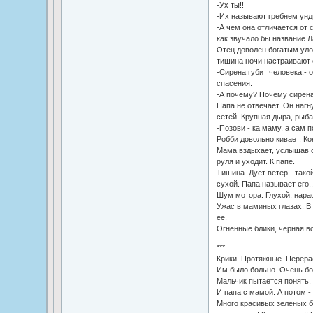
-Ух ты!!
-Их называют гребнем унд
-А чем она отличается от
как звучало бы название Л
Отец доволен богатым уло
тишина ночи настраивают 
-Сирена губит человека,- о
спасения.
-А почему? Почему сирена
Папа не отвечает. Он нагн
сетей. Крупная дыра, рыба
-Позови - ка маму, а сам 
Робби довольно кивает. Ко
Мама вздыхает, услышав о
руля и уходит. К папе.
Тишина. Дует ветер - тако
сухой. Папа называет его..
Шум мотора. Глухой, нара
Ужас в маминых глазах. В
ее.
Огненные блики, черная во
***
Крики. Протяжные. Перера
Им было больно. Очень бо
Мальчик пытается понять, 
И папа с мамой. А потом -
Много красивых зеленых бу