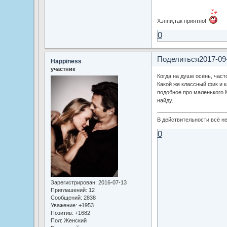
Хэппи,так приятно!
0
Поделиться
2017-09
Happiness
участник
Когда на душе осень, час
Какой же классный фик и к
подобное про маленького М
найду.
В действительности всё не
0
Зарегистрирован
: 2016-07-13
Приглашений:
12
Сообщений:
2838
Уважение:
+1953
Позитив:
+1682
Пол:
Женский