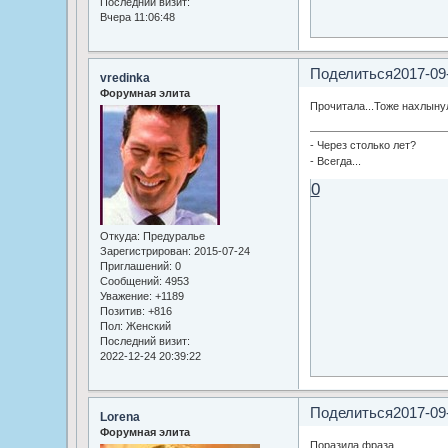
Последний визит:
Вчера 11:06:48
Поделиться
2017-09
vredinka
Форумная элита
Прочитала...Тоже нахлыну
- Через столько лет?
- Всегда...
0
Откуда:
Предуралье
Зарегистрирован
: 2015-07-24
Приглашений:
0
Сообщений:
4953
Уважение:
+1189
Позитив:
+816
Пол:
Женский
Последний визит:
2022-12-24 20:39:22
Поделиться
2017-09
Lorena
Форумная элита
Поразила фраза