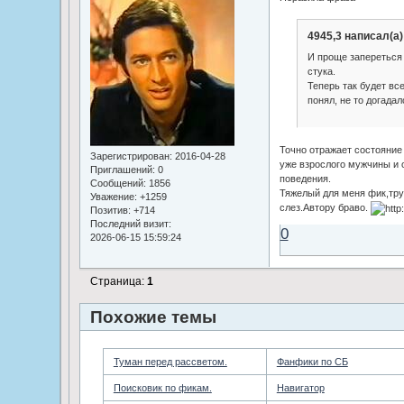
4945,3 написал(а)
И проще запереться 
стука.
Теперь так будет все
понял, не то догадал
Точно отражает состояние
Зарегистрирован
: 2016-04-28
уже взрослого мужчины и 
Приглашений:
0
поведения.
Сообщений:
1856
Тяжелый для меня фик,тру
Уважение:
+1259
слез.Автору браво.
Позитив:
+714
Последний визит:
0
2026-06-15 15:59:24
Страница:
1
Похожие темы
Туман перед рассветом.
Фанфики по СБ
Поисковик по фикам.
Навигатор