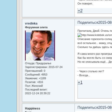
Он поверит.
+2
Поделиться
2015-08
vredinka
Форумная элита
Прочитала, Джой. Очень п
Описание горизонта-солнца
всё остальное... маму, отц
Сколько ты даёшь здесь л
Я сама много раз проигрыв
Как бы могло быть со сме
Но не описывала ещё... Де
Откуда:
Предуралье
Зарегистрирован
: 2015-07-24
Приглашений:
0
- Через столько лет?
Сообщений:
4953
- Всегда...
Уважение:
+1189
+1
Позитив:
+816
Пол:
Женский
Последний визит:
2022-12-24 20:39:22
Поделиться
2015-08
Happiness