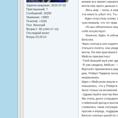
можем все время скрывать
Зарегистрирован
: 2015-07-02
могла ему врать дальше о 
Приглашений:
7
-Весь мир – театр, в нем
Сообщений:
16256
эта новость убьет его. Ты
Уважение:
+3983
Иден отпустила голову. И
Позитив:
+1156
чувствовала, что тот прав.
Пол:
Женский
-Но мы обязательно ему 
Возраст:
46
[1980-07-16]
себя почувствует.
Последний визит:
-Конечно, Иден. А сейчас
Вчера 23:29:14
Бенсона.
Через полчаса они подлет
птичьего полета, она увид
могла. На нем красовался
Мейсон присвистнул.
-Твой бывший муж уже зде
-Я уже увидела, Мейсон –
Вертолет приземлился ряд
дом. Роберт Парризи пыта
непреклонен.
Иден с Мейсоном вошли и 
показалось, что у Роберта
было только на мгновение.
-Здравствуйте мистер Бен
Мы очень долго сотруднич
стабильный доход и выпла
сложилась такая ситуация
просим и впредь, поддержи
Бенсон хлопнул рукой по с