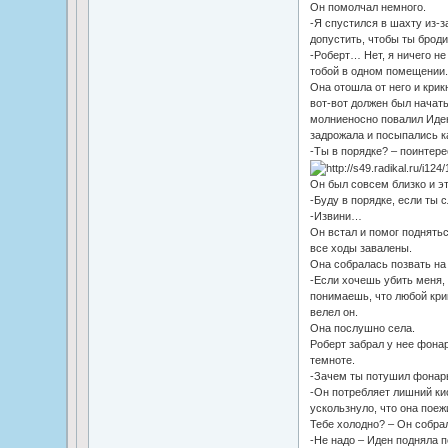
Он помолчал немного.
-Я спустился в шахту из-за
допустить, чтобы ты брод
-Роберт… Нет, я ничего не
тобой в одном помещении.
Она отошла от него и крик
вот-вот должен был начать
молниеносно повалил Иден
задрожала и посыпались к
-Ты в порядке? – поинтере
Он был совсем близко и э
-Буду в порядке, если ты 
-Извини…
Он встал и помог поднятьс
все ходы завалены.
Она собралась позвать на 
-Если хочешь убить меня,
понимаешь, что любой кри
велел он.
Она послушно села.
Роберт забрал у нее фонар
темноте.
-Зачем ты потушил фонар
-Он потребляет лишний кис
ускользнуло, что она поеж
Тебе холодно? – Он собрал
-Не надо – Иден подняла п