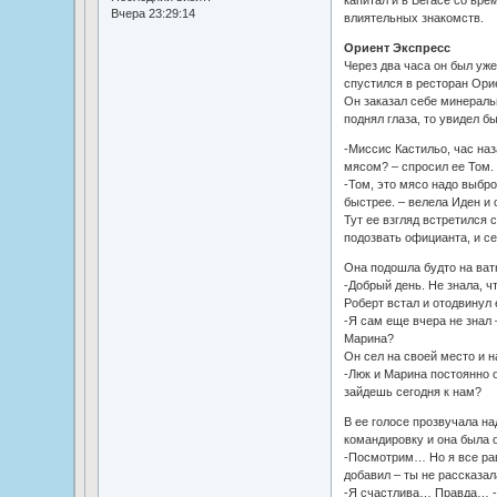
Вчера 23:29:14
влиятельных знакомств.
Ориент Экспресс
Через два часа он был уже
спустился в ресторан Орие
Он заказал себе минераль
поднял глаза, то увидел б
-Миссис Кастильо, час наз
мясом? – спросил ее Том.
-Том, это мясо надо выбр
быстрее. – велела Иден и 
Тут ее взгляд встретился 
подозвать официанта, и с
Она подошла будто на ватн
-Добрый день. Не знала, чт
Роберт встал и отодвинул 
-Я сам еще вчера не знал –
Марина?
Он сел на своей место и 
-Люк и Марина постоянно 
зайдешь сегодня к нам?
В ее голосе прозвучала на
командировку и она была о
-Посмотрим… Но я все рав
добавил – ты не рассказал
-Я счастлива… Правда… - 