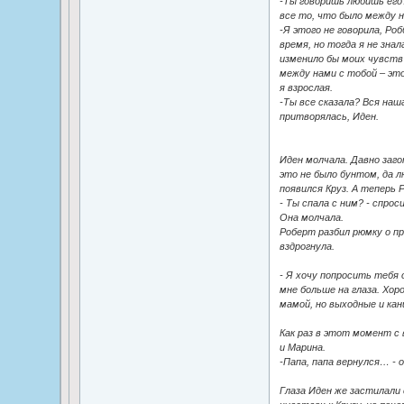
-Ты говоришь любишь его?
все то, что было между
-Я этого не говорила, Ро
время, но тогда я не знал
изменило бы моих чувств 
между нами с тобой – это
я взрослая.
-Ты все сказала? Вся наш
притворялась, Иден.
Иден молчала. Давно заго
это не было бунтом, да л
появился Круз. А теперь 
- Ты спала с ним? - спрос
Она молчала.
Роберт разбил рюмку о п
вздрогнула.
- Я хочу попросить тебя 
мне больше на глаза. Хо
мамой, но выходные и кан
Как раз в этот момент с
и Марина.
-Папа, папа вернулся… - о
Глаза Иден же застилали 