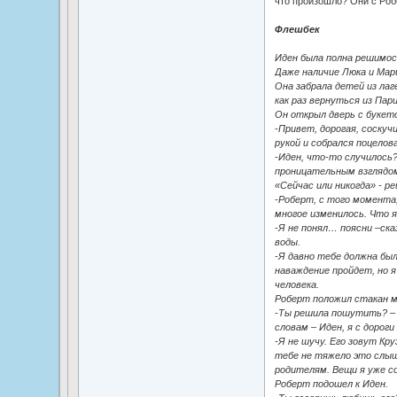
что произошло? Они с Робб
Флешбек
Иден была полна решимос
Даже наличие Люка и Мар
Она забрала детей из ла
как раз вернуться из Пар
Он открыл дверь с букето
-Привет, дорогая, соскучи
рукой и собрался поцелов
-Иден, что-то случилось?
проницательным взглядом
«Сейчас или никогда» - р
-Роберт, с того момента,
многое изменилось. Что 
-Я не понял… поясни –ска
воды.
-Я давно тебе должна был
наваждение пройдет, но я
человека.
Роберт положил стакан м
-Ты решила пошутить? – н
словам – Иден, я с дорог
-Я не шучу. Его зовут Кру
тебе не тяжело это слыш
родителям. Вещи я уже со
Роберт подошел к Иден.