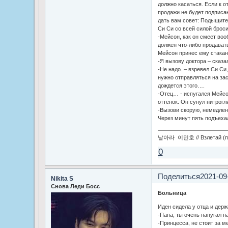
должно касаться. Если к о
продажи не будет подписан
дать вам совет: Подыщите
Си Си со всей силой броси
-Мейсон, как он смеет воо
должен что-либо продавать
Мейсон принес ему стака
-Я вызову доктора – сказа
-Не надо. – взревел Си Си
нужно отправляться на зас
дождется этого….
-Отец… - испугался Мейсо
оттенок. Он сунул нитрогл
-Вызови скорую, немедлен
Через минут пять подъехал
날아라 이민호 // Взлетай (по
0
Поделиться
2021-09
Nikita S
Снова Леди Босс
Больница
Иден сидела у отца и держа
-Папа, ты очень напугал на
-Принцесса, не стоит за м