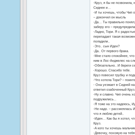
-Круз, я бы не позвонила,
Сиднее и…
-И ты хочешь, чтобы Чип 
– докончил он мысль
-Да… Ты правильно понял, 
заберу его – предупредила 
-Ладно, Тори. Я с радость
перепадает такая возможн
поладили..
-Это.. сын Иден?
-Да.. От первого брака.
-Мне стало спокойнее, что
ним в Лос-Анджелес на с
-Обязательно.. И береги 
-Хорошо. Спасибо тебе.
Круз повесил трубку и под
-Что хотела Тори? – поинт
- Она уезжает в Сидней на
ответил озабоченный Круз
-Ну и славно. Чип очень х
подружились...
-Я тоже на это надеюсь, И
-Не надо. – рассмеялась И
что я люблю детей..
-Иден… Как бы я хотел, чт
Круз.
-А кого ты хочешь мальчик
-Девочку, похожую на тебя