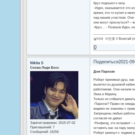
Круз подошел к окну.
–Иден, оказывается это из
время, кто-то купил и име
над нашим участком. Они ч
они могут проснуться? – в
-Круз… - Позвала Иден, но
날아라 이민호 // Взлетай (по
0
Поделиться
2021-09
Nikita S
Снова Леди Босс
Дом Париззи
Роберт принимал душ, как
вылетел из душевой кабин
работникам. Они начали н
Люка и Марину.
Только он собрался давать
-Париззи? Право не ожидал
видимо не знакомы с прав
Запрещены любые работы б
согласия не давал
Зарегистрирован
: 2015-07-02
-Ренфилд, это исправит – 
Приглашений:
7
оставить вас на пару мину
Сообщений:
16256
Роберт крикнул с лоджии 