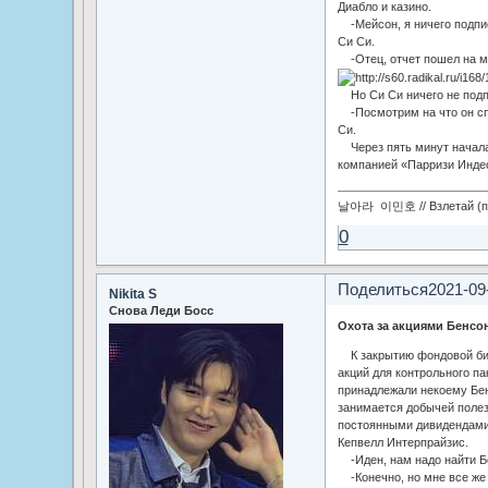
Диабло и казино.
-Мейсон, я ничего подпис
Си Си.
-Отец, отчет пошел на 
Но Си Си ничего не подп
-Посмотрим на что он сп
Си.
Через пять минут начала
компанией «Парризи Инде
날아라 이민호 // Взлетай (по
0
Поделиться
2021-09
Nikita S
Снова Леди Босс
Охота за акциями Бенсо
К закрытию фондовой бир
акций для контрольного па
принадлежали некоему Бен
занимается добычей поле
постоянными дивидендами
Кепвелл Интерпрайзис.
-Иден, нам надо найти Бе
-Конечно, но мне все же 