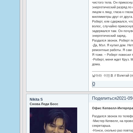
чистого тела. Он прикосну
энергетический разряд по 
лицом к лицу, глаза к гла
миллиметры друг от друга.
Роберт, еле сдержался, чт
волос, случайно прикосну
задержался там. Он почувс
энергетический заряд..
Раздался звонок. Роберт п
-Да, Мэл. Я купил дом. Нет
ремонтные работы. Я сам 
Я тоже. – Роберт повесил т
-Роберт, меня ждет Круз. 
дома.
날아라 이민호 // Взлетай (по
0
Поделиться
2021-09
Nikita S
Снова Леди Босс
Офис Кепвелл-Интерпра
Раздался звонок по телефо
-Мистер Кепвелл, на пров
секретарша.
-Нэнси, сколько раз повто