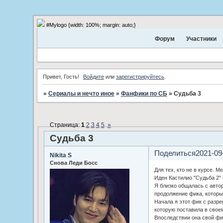
#Mylogo {width: 100%; margin: auto;}
Форум
Участники
Привет, Гость!
Войдите
или
зарегистрируйтесь
.
»
Сериалы и нечто иное
»
Фанфики по СБ
»
Судьба 3
Страница:
1
2
3
4
5
»
Судьба 3
Поделиться
2021-09
Nikita S
Снова Леди Босс
Для тех, кто не в курсе. 
Иден Кастилио "Судьба 2" 
Я близко общалась с авто
продолжение фика, которы
Начала я этот фик с разре
которую поставила в свое
Впоследствии она свой фи