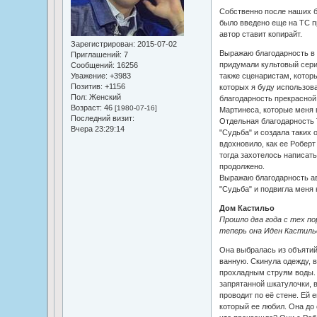
Собственно после наших ба
было введено еще на ТС п
автор ставит копирайт.
Зарегистрирован
: 2015-07-02
Выражаю благодарность в 
Приглашений:
7
придумали культовый сери
Сообщений:
16256
также сценаристам, которы
Уважение:
+3983
Позитив:
+1156
которых я буду использов
Пол:
Женский
благодарность прекрасной
Возраст:
46
[1980-07-16]
Мартинеса, которые меня 
Последний визит:
Отдельная благодарность 
Вчера 23:29:14
"Судьба" и создала таких 
вдохновило, как ее Роберт
тогда захотелось написать
продолжено.
Выражаю благодарность ав
"Судьба" и подвигла меня 
Дом Кастильо
Прошло два года с тех по
теперь она Иден Кастиль
Она выбралась из объятий
ванную. Скинула одежду, 
прохладным струям воды. 
запрятанной шкатулочки, 
проводит по её стене. Ей е
который ее любил. Она до 