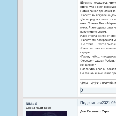
Ей опять показалось, что 
стряхнула с себя наважде
Потом до нее дошел смысл
-Роберт, ты покупаешь дом
-Да, он рядом с вами. – ска
окна. Отныне Люк и Марин
меня. Я это сделал ради 
присутствие рядом.
Иден отвела взгляд от его
-Роберт, мы собираемся у
-Не стоит… - хотел было с
-Папа.. останься – захнык
сердце.
-Прошу тебя… - поддержал
-Хорошо – сдался Роберт, 
женщинам?
После этих слов он осекся
Но так или иначе, было пр
날아라 이민호 // Взлетай (по
0
Поделиться
2021-09
Nikita S
Снова Леди Босс
Дом Кастильо. Утро.