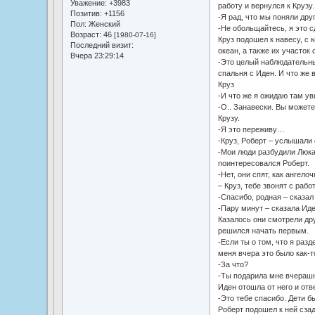
Уважение:
+3983
работу и вернулся к Крузу.
Позитив:
+1156
-Я рад, что мы поняли друг
Пол:
Женский
-Не обольщайтесь, я это с
Возраст:
46
[1980-07-16]
Круз подошел к навесу, с 
Последний визит:
океан, а также их участок 
Вчера 23:29:14
-Это целый наблюдательны
спальня с Иден. И что же 
Круз
-И что же я ожидаю там ув
-О.. Занавески. Вы можете
Крузу.
-Я это переживу…
-Круз, Роберт – услышали 
-Мои люди разбудили Люк
поинтересовался Роберт.
-Нет, они спят, как ангело
– Круз, тебе звонят с раб
-Спасибо, родная – сказал
-Пару минут – сказала Иде
Казалось они смотрели дру
решился начать первым.
-Если ты о том, что я раз
меня вчера это было как-т
-За что?
-Ты подарила мне вчерашн
Иден отошла от него и отв
-Это тебе спасибо. Дети 
Роберт подошел к ней сза