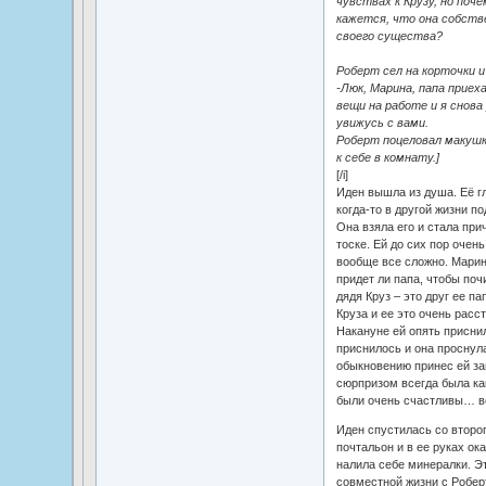
чувствах к Крузу, но поч
кажется, что она собств
своего существа?
Роберт сел на корточки и 
-Люк, Марина, папа приеха
вещи на работе и я снова 
увижусь с вами.
Роберт поцеловал макушки
к себе в комнату.]
[/i]
Иден вышла из душа. Её гл
когда-то в другой жизни по
Она взяла его и стала при
тоске. Ей до сих пор очен
вообще все сложно. Марин
придет ли папа, чтобы почи
дядя Круз – это друг ее па
Круза и ее это очень расст
Накануне ей опять приснил
приснилось и она проснула
обыкновению принес ей за
сюрпризом всегда была ка
были очень счастливы… 
Иден спустилась со второг
почтальон и в ее руках ок
налила себе минералки. Э
совместной жизни с Робер