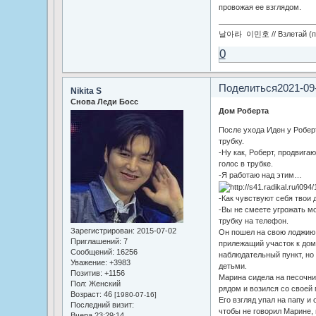
провожая ее взглядом.
날아라 이민호 // Взлетай (по
0
Поделиться
2021-09
Nikita S
Снова Леди Босс
Дом Роберта
После ухода Иден у Роберт
трубку.
-Ну как, Роберт, продвига
голос в трубке.
-Я работаю над этим…
-Как чувствуют себя твои 
-Вы не смеете угрожать мо
трубку на телефон.
Зарегистрирован
: 2015-07-02
Он пошел на свою лоджию,
Приглашений:
7
прилежащий участок к дому
Сообщений:
16256
наблюдательный пункт, но
Уважение:
+3983
детьми.
Позитив:
+1156
Марина сидела на песочниц
Пол:
Женский
рядом и возился со своей
Возраст:
46
[1980-07-16]
Его взгляд упал на папу и 
Последний визит:
чтобы не говорил Марине, 
Вчера 23:29:14