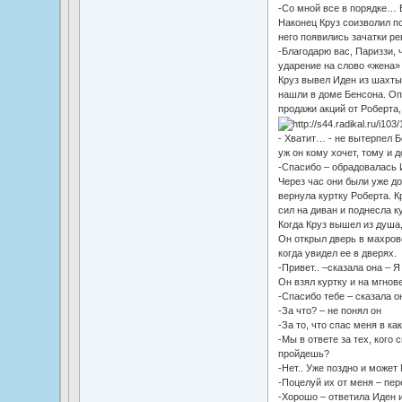
-Со мной все в порядке…
Наконец Круз соизволил по
него появились зачатки ре
-Благодарю вас, Париззи, 
ударение на слово «жена» 
Круз вывел Иден из шахты
нашли в доме Бенсона. Оп
продажи акций от Роберта,
- Хватит… - не вытерпел Б
уж он кому хочет, тому и д
-Спасибо – обрадовалась 
Через час они были уже до
вернула куртку Роберта. К
сил на диван и поднесла к
Когда Круз вышел из душа,
Он открыл дверь в махров
когда увидел ее в дверях.
-Привет.. –сказала она – 
Он взял куртку и на мгнов
-Спасибо тебе – сказала о
-За что? – не понял он
-За то, что спас меня в ка
-Мы в ответе за тех, кого
пройдешь?
-Нет.. Уже поздно и может
-Поцелуй их от меня – пер
-Хорошо – ответила Иден и