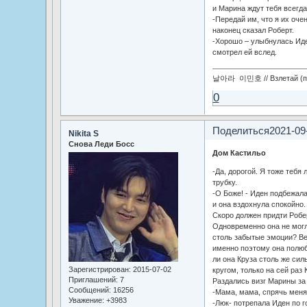
и Марина ждут тебя всегда
-Передай им, что я их оче
наконец сказал Роберт.
-Хорошо – улыбнулась Иде
смотрел ей вслед.
날아라 이민호 // Взлетай (по
0
Поделиться
2021-09
Nikita S
Снова Леди Босс
Дом Кастильо
-Да, дорогой. Я тоже тебя
трубку.
-О Боже! - Иден подбежала
и она вздохнула спокойно.
Скоро должен придти Робер
Одновременно она не могл
столь забытые эмоции? Вед
именно поэтому она полюб
ли она Круза столь же силь
Зарегистрирован
: 2015-07-02
кругом, только на сей раз
Приглашений:
7
Раздались визг Марины за
Сообщений:
16256
-Мама, мама, спрячь меня
Уважение:
+3983
-Люк- потрепала Иден по г