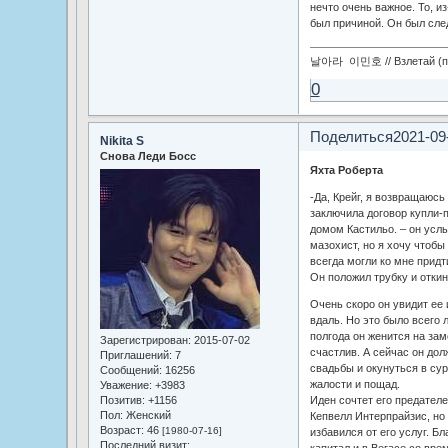
нечто очень важное. То, из
был причиной. Он был сле
날아라 이민호 // Взлетай (по
0
Поделиться
2021-09
Nikita S
Снова Леди Босс
Яхта Роберта
-Да, Крейг, я возвращаюсь
заключила договор купли-
домом Кастильо. – он услы
мазохист, но я хочу чтоб
всегда могли ко мне придти
Он положил трубку и откин
Очень скоро он увидит ее 
вдаль. Но это было всего 
полгода он женится на за
Зарегистрирован
: 2015-07-02
счастлив. А сейчас он дол
Приглашений:
7
свадьбы и окунуться в сур
Сообщений:
16256
жалости и пощад.
Уважение:
+3983
Позитив:
+1156
Иден сочтет его предателе
Пол:
Женский
Кепвелл Интерпрайзис, но 
Возраст:
46
[1980-07-16]
избавился от его услуг. Б
Последний визит:
капитал и в Вегасе со вре