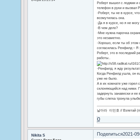
Роберт вышел с лоджии и с
телефон в руки и вызвал 
-Роберт, ты не в курсе, чт
возмутилась она.
-Да я в курсе, но я не мо
-В чем дело?
-Мне нужна парочка охран
это незаметно.
-Хорошо, если ты об этом 
согласилась Ренфилд – Я 
Роберт, это в последний р
работы..
-Ренфилд. я жду результат
Когда Ренфилд ушла, он е
уже не было.
А в их комнате уже горел 
склоняющийся над ними. П
задернуть занавески и ее 
губы слегка тронула улыбк
날아라 이민호 // Взлетай (по
0
Поделиться
2021-09
Nikita S