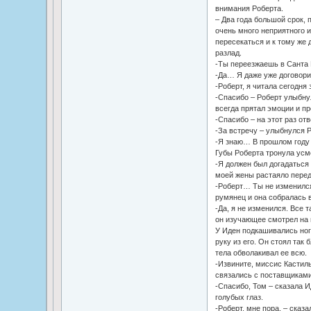
внимания Роберта.
– Два года большой срок, 
очень много неприятного и
пересекаться и к тому же 
разлад.
-Ты переезжаешь в Санта
-Да… Я даже уже договори
-Роберт, я читала сегодня
-Спасибо – Роберт улыбну
всегда прятал эмоции и п
-Спасибо – на этот раз от
-За встречу – улыбнулся 
-Я знаю… В прошлом году
Губы Роберта тронула усм
-Я должен был догадаться
моей жены растаяло перед
-Роберт… Ты не изменился
румянец и она собралась в
-Да, я не изменился. Все т
он изучающее смотрел на 
У Иден подкашивались ноги
руку из его. Он стоял так 
тела обволакивал ее всю.
-Извините, миссис Кастиль
связались с поставщиками
-Спасибо, Том – сказала Ид
голубых глаз.
-Роберт, мне пора. – сказ