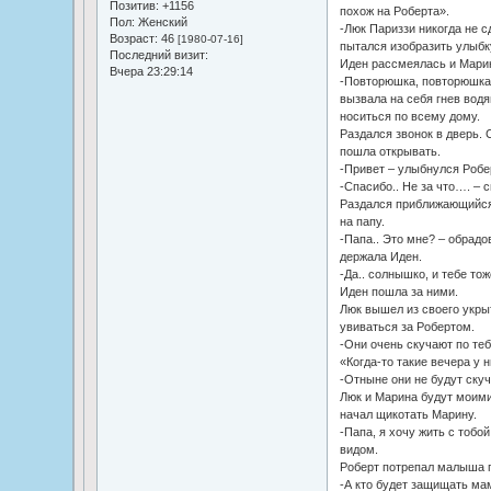
Позитив:
+1156
похож на Роберта».
Пол:
Женский
-Люк Париззи никогда не с
Возраст:
46
[1980-07-16]
пытался изобразить улыбк
Последний визит:
Иден рассмеялась и Марин
Вчера 23:29:14
-Повторюшка, повторюшка
вызвала на себя гнев водя
носиться по всему дому.
Раздался звонок в дверь. 
пошла открывать.
-Привет – улыбнулся Робер
-Спасибо.. Не за что…. – 
Раздался приближающийся 
на папу.
-Папа.. Это мне? – обрадо
держала Иден.
-Да.. солнышко, и тебе тож
Иден пошла за ними.
Люк вышел из своего укрыт
увиваться за Робертом.
-Они очень скучают по теб
«Когда-то такие вечера у 
-Отныне они не будут скуч
Люк и Марина будут моими
начал щикотать Марину.
-Папа, я хочу жить с тобо
видом.
Роберт потрепал малыша п
-А кто будет защищать ма