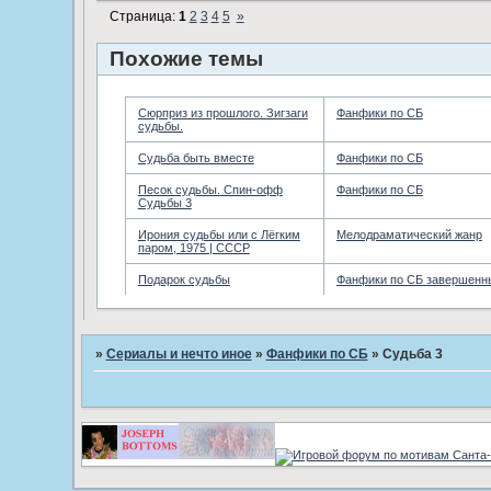
Страница:
1
2
3
4
5
»
Похожие темы
Сюрприз из прошлого. Зигзаги
Фанфики по СБ
судьбы.
Судьба быть вместе
Фанфики по СБ
Песок судьбы. Спин-офф
Фанфики по СБ
Судьбы 3
Ирония судьбы или с Лёгким
Мелодраматический жанр
паром, 1975 | СССР
Подарок судьбы
Фанфики по СБ завершенн
»
Сериалы и нечто иное
»
Фанфики по СБ
»
Судьба 3