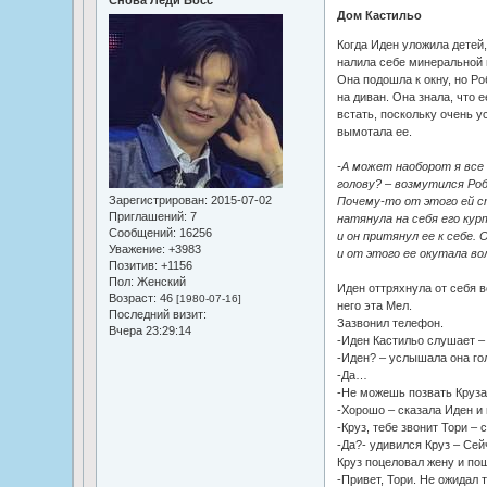
Снова Леди Босс
Дом Кастильо
Когда Иден уложила детей
налила себе минеральной 
Она подошла к окну, но Ро
на диван. Она знала, что е
встать, поскольку очень у
вымотала ее.
-А может наоборот я все 
голову? – возмутился Робе
Зарегистрирован
: 2015-07-02
Почему-то от этого ей ст
Приглашений:
7
натянула на себя его кур
Сообщений:
16256
и он притянул ее к себе. 
Уважение:
+3983
и от этого ее окутала во
Позитив:
+1156
Пол:
Женский
Иден оттряхнула от себя в
Возраст:
46
[1980-07-16]
него эта Мел.
Последний визит:
Зазвонил телефон.
Вчера 23:29:14
-Иден Кастильо слушает –
-Иден? – услышала она го
-Да…
-Не можешь позвать Круза
-Хорошо – сказала Иден и
-Круз, тебе звонит Тори –
-Да?- удивился Круз – Сей
Круз поцеловал жену и пош
-Привет, Тори. Не ожидал 