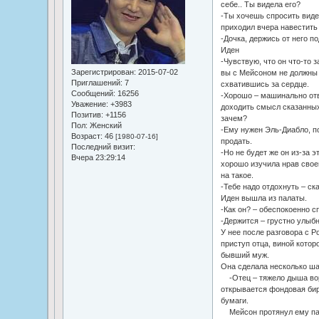
себе.. Ты видела его?
-Ты хочешь спросить видел
приходил вчера навестить 
-Дочка, держись от него п
Иден
-Чувствую, что он что-то
Зарегистрирован
: 2015-07-02
вы с Мейсоном не должны д
Приглашений:
7
схватившись за сердце.
Сообщений:
16256
-Хорошо – машинально отв
Уважение:
+3983
доходить смысл сказанных 
Позитив:
+1156
зачем?
Пол:
Женский
-Ему нужен Эль-Диабло, по
Возраст:
46
[1980-07-16]
продать.
Последний визит:
-Но не будет же он из-за э
Вчера 23:29:14
хорошо изучила нрав своег
на такое.
-Тебе надо отдохнуть – ск
Иден вышла из палаты.
-Как он? – обеспокоенно 
-Держится – грустно улыб
У нее после разговора с Р
приступ отца, виной которо
бывший муж.
Она сделала несколько шаг
-Отец – тяжело дыша вор
открывается фондовая бир
бумаги.
Мейсон протянул ему пап