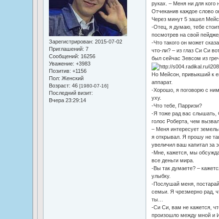
руках. – Меня ни для кого 
Отчеканив каждое слово о
Через минут 5 зашел Мейс
-Отец, я думаю, тебе стои
посмотрев на свой пейдже
Зарегистрирован
: 2015-07-02
-Что такого он может сказ
Приглашений:
7
что-ли? – из глаз Си Си в
Сообщений:
16256
был сейчас Зевсом из гре
Уважение:
+3983
Позитив:
+1156
Но Мейсон, привыкший к е
Пол:
Женский
аппарат.
Возраст:
46
[1980-07-16]
-Хорошо, я поговорю с ним
Последний визит:
уху.
Вчера 23:29:14
-Что тебе, Парризи?
-Я тоже рад вас слышать, 
голос Роберта, чем вызва
– Меня интересует земель
я открывал. Я прошу не та
увеличил ваш капитал за э
-Мне, кажется, мы обсужда
все деньги мира.
-Вы так думаете? – кажетс
улыбку.
-Послушай меня, постарайс
семьи. Я чрезмерно рад, ч
ты…
-Си Си, вам не кажется, ч
произошло между мной и Ид