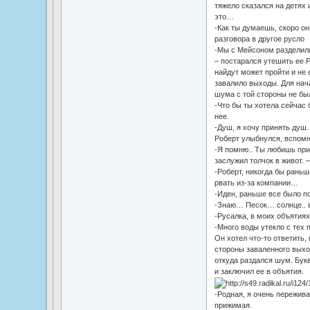
тяжело сказался на детях 
это…
-Как ты думаешь, скоро он
разговора в другое русло
-Мы с Мейсоном разделилис
– постарался утешить ее Р
найдут может пройти и не 
завалило выходы. Для нача
шума с той стороны не бы
-Что бы ты хотела сейчас 
нее.
-Душ, я хочу принять душ
Роберт улыбнулся, вспомн
-Я помню.. Ты любишь при
заслужил толчок в живот. 
-Роберт, никогда бы раньш
рвать из-за компании…
-Иден, раньше все было п
-Знаю… Песок… солнце.. 
-Русалка, в моих объятиях
-Много воды утекло с тех 
Он хотел что-то ответить,
стороны заваленного выход
откуда раздался шум. Букв
и заключил ее в объятия.
-Родная, я очень пережива
прижимая.