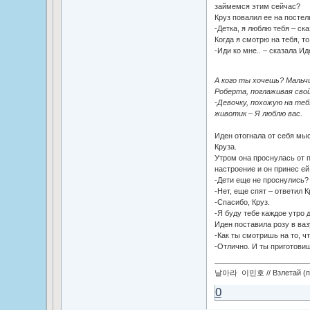
займемся этим сейчас?
Круз повалил ее на посте
-Детка, я люблю тебя – ска
Когда я смотрю на тебя, т
-Иди ко мне.. – сказала Ид
А кого ты хочешь? Мальчи
Роберта, поглаживая сво
-Девочку, похожую на теб
животик – Я люблю вас.
Иден отогнала от себя мыс
Круза.
Утром она проснулась от п
настроение и он принес ей
-Дети еще не проснулись?
-Нет, еще спят – ответил К
-Спасибо, Круз.
-Я буду тебе каждое утро 
Иден поставила розу в ваз
-Как ты смотришь на то, чт
-Отлично. И ты приготов
날아라 이민호 // Взлетай (по
0