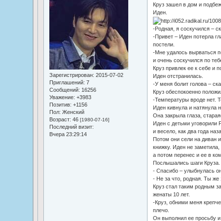
Круз зашел в дом и подбеж
Иден.
-Родная, я соскучился – ск
-Привет – Иден потерла гл
постели.
-Мне удалось вырваться по
и очень соскучился по теб
Круз привлек ее к себе и п
Зарегистрирован
: 2015-07-02
Иден отстранилась.
Приглашений:
7
-У меня болит голова – ска
Сообщений:
16256
Круз обеспокоенно положил
Уважение:
+3983
-Температуры вроде нет. 
Позитив:
+1156
Иден кивнула и натянула н
Пол:
Женский
Она закрыла глаза, стара
Возраст:
46
[1980-07-16]
Иден с детьми уговорили Р
Последний визит:
и весело, как два года наз
Вчера 23:29:14
Потом они сели на диван 
книжку. Иден не заметила,
а потом перенес и ее в ком
Послышались шаги Круза. 
- Спасибо – улыбнулась он
- Не за что, родная. Ты же
Круз стал таким родным за 
женаты 10 лет.
-Круз, обними меня крепче
плечо.
Он выполнил ее просьбу и