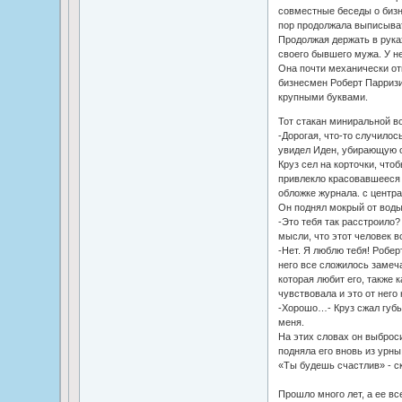
совместные беседы о бизне
пор продолжала выписыват
Продолжая держать в рука
своего бывшего мужа. У не
Она почти механически от
бизнесмен Роберт Парризи 
крупными буквами.
Тот стакан миниральной во
-Дорогая, что-то случило
увидел Иден, убирающую о
Круз сел на корточки, что
привлекло красовавшееся
обложке журнала. с центр
Он поднял мокрый от воды
-Это тебя так расстроило?
мысли, что этот человек вс
-Нет. Я люблю тебя! Робер
него все сложилось замеча
которая любит его, также к
чувствовала и это от него 
-Хорошо…- Круз сжал губы
меня.
На этих словах он выброс
подняла его вновь из урны
«Ты будешь счастлив» - ск
Прошло много лет, а ее вс