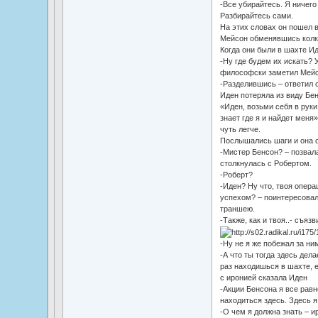
-Все убирайтесь. Я ничего
Разбирайтесь сами.
На этих словах он пошел в
Мейсон обменявшись колки
Когда они были в шахте Ид
-Ну где будем их искать? 
философски заметил Мей
-Разделившись – ответил о
Иден потеряла из виду Бен
«Иден, возьми себя в руки
знает где я и найдет меня
чуть легче.
Послышались шаги и она 
-Мистер Бенсон? – позвала
столкнулась с Робертом.
-Роберт?
-Иден? Ну что, твоя опер
успехом? – поинтересовал
траншею.
-Также, как и твоя..- съяз
-Ну не я же побежал за ни
-А что ты тогда здесь дел
раз находишься в шахте, е
с иронией сказала Иден
-Акции Бенсона я все равн
находиться здесь. Здесь я
-О чем я должна знать – и