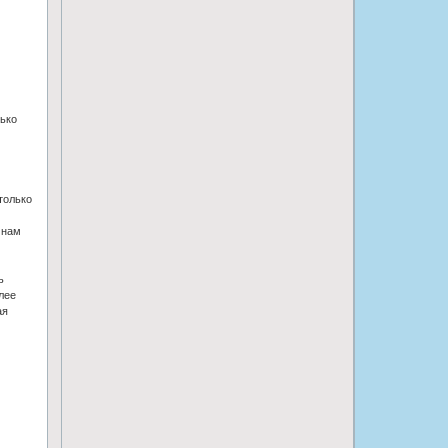
лько
только
 нам
ь
лее
ая