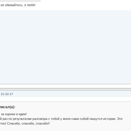
не обижайтесь, я любя!
 21:32:17
писал(а):
 за оценки и идеи!
й раз по результатам разговора с тобой у меня сами собой пишутся истории. Это
тно! Спасибо, спасибо, спасибо!!