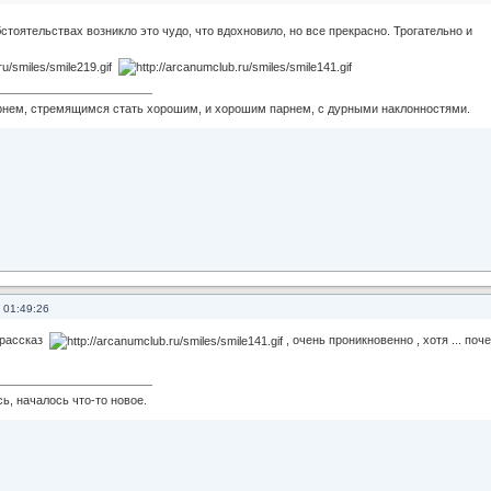
бстоятельствах возникло это чудо, что вдохновило, но все прекрасно. Трогательно и
рнем, стремящимся стать хорошим, и хорошим парнем, с дурными наклонностями.
 01:49:26
а рассказ
, очень проникновенно , хотя ... поч
ь, началось что-то новое.