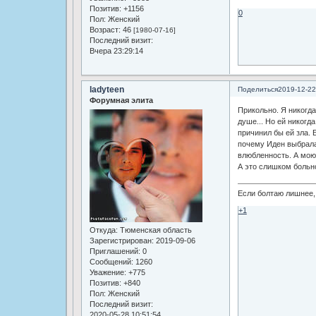
Позитив:
+1156
0
Пол:
Женский
Возраст:
46
[1980-07-16]
Последний визит:
Вчера 23:29:14
ladyteen
Поделиться
2019-12-22
Форумная элита
Прикольно. Я никогда
душе... Но ей никогд
причинил бы ей зла. 
почему Иден выбрала 
влюбленность. А мою
А это слишком больн
Если болтаю лишнее, 
+1
Откуда:
Тюменская область
Зарегистрирован
: 2019-09-06
Приглашений:
0
Сообщений:
1260
Уважение:
+775
Позитив:
+840
Пол:
Женский
Последний визит:
2020-05-28 10:51:54