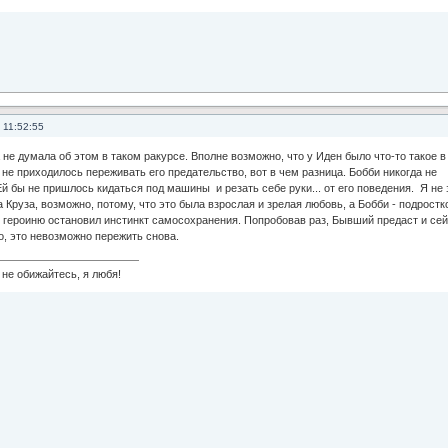
 11:52:55
 не думала об этом в таком ракурсе. Вполне возможно, что у Иден было что-то такое в
а не приходилось переживать его предательство, вот в чем разница. Бобби никогда не
Ей бы не пришлось кидаться под машины и резать себе руки... от его поведения. Я не 
Круза, возможно, потому, что это была взрослая и зрелая любовь, а Бобби - подростк
 героиню остановил инстинкт самосохранения. Попробовав раз, Бывший предаст и сейч
о, это невозможно пережить снова.
не обижайтесь, я любя!