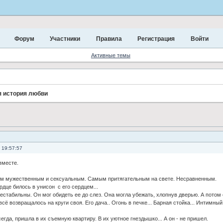
Форум
Участники
Правила
Регистрация
Войти
Активные темы
я история любви
 19:57:57
вместе.
ым мужественным и сексуальным. Самым притягательным на свете. Несравненным.
дце билось в унисон с его сердцем...
стабильны. Он мог обидеть ее до слез. Она могла убежать, хлопнув дверью. А потом
всё возвращалось на круги своя. Его дача.. Огонь в печке... Барная стойка... Интимный
сегда, пришла в их съемную квартиру. В их уютное гнездышко... А он - не пришел.