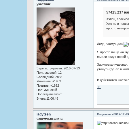
участник
57425,237 на
Хэппи, спасибо
Уже не в первы
просто невероя
Леди, засмущала
Я просто пишу как чу
мысли вслух порой в
Зарисовка чудесная, 
Зарегистрирован
: 2016-07-13
утонуть где -то в ком
Приглашений:
12
Сообщений:
2838
В действительности в
Уважение:
+1953
Позитив:
+1682
+1
Пол:
Женский
Последний визит:
Вчера 11:06:48
ladyteen
Поделиться
2019-12-19
Форумная элита