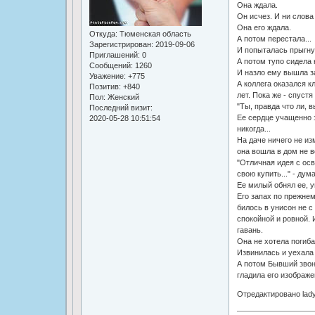
Она ждала.
Он исчез. И ни слова
Она его ждала.
Откуда:
Тюменская область
А потом перестала...
Зарегистрирован
: 2019-09-06
И попыталась прыгну
Приглашений:
0
А потом тупо сидела
Сообщений:
1260
И назло ему вышла за
Уважение:
+775
А коллега оказался к
Позитив:
+840
лет. Пока же - спуст
Пол:
Женский
"Ты, правда что ли, 
Последний визит:
Ее сердце учащенно з
2020-05-28 10:51:54
никогда...
На даче ничего не из
она вошла в дом не 
"Отличная идея с осв
свою купить..." - дум
Ее милый обнял ее, у
Его запах по прежнем
билось в унисон не с
спокойной и ровной. 
гавань.
Она не хотела погиба
Извинилась и уехала
А потом Бывший звони
гладила его изображен
Отредактировано lady