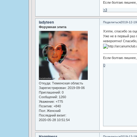
Если болтаю лишнее, 
+3
ladyteen
Поделиться
2019-12-19
Форумная элита
Хэппи, спасибо за оц
Уже не в первый раз 
невероятно! Спасибо,
Если болтаю лишнее, 
0
Откуда:
Тюменская область
Зарегистрирован
: 2019-09-06
Приглашений:
0
Сообщений:
1260
Уважение:
+775
Позитив:
+840
Пол:
Женский
Последний визит:
2020-05-28 10:51:54
Happiness
Поделиться
2019-12-19