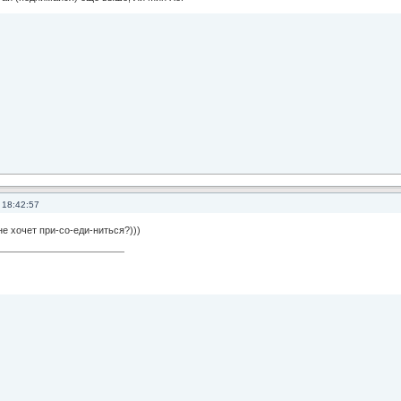
 18:42:57
не хочет при-со-еди-ниться?)))