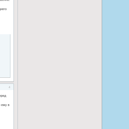
днего
4
еред
и ему в