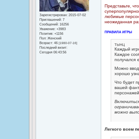
Представьте, чт
суперпопулярног
Зарегистрирован
: 2015-07-02
любимые персон
Приглашений:
7
неожиданная раз
Сообщений:
16256
Уважение:
+3983
ПРАВИЛА ИГРЫ
Позитив:
+1156
Пол:
Женский
Возраст:
46
[1980-07-16]
ТЫНЦ
Последний визит:
Каждый игр
Сегодня 06:43:56
Каждое соо
получался 
Можно вводи
хорошо узн
Что будет п
вашей фанта
персонажей
Включиться
ограничива
можно выло
Легкого всем п