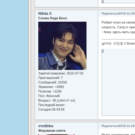
0
Nikita S
Поделиться
2016-11-26
Снова Леди Босс
Роберт ехал на своем
скорость. Силуэт при
- Кому здесь жить на
날아라 이민호 // Взлетай
0
Зарегистрирован
: 2015-07-02
Приглашений:
7
Сообщений:
16256
Уважение:
+3983
Позитив:
+1156
Пол:
Женский
Возраст:
46
[1980-07-16]
Последний визит:
Сегодня 06:43:56
vredinka
Поделиться
2016-11-26
Форумная элита
Резко затормозив, по