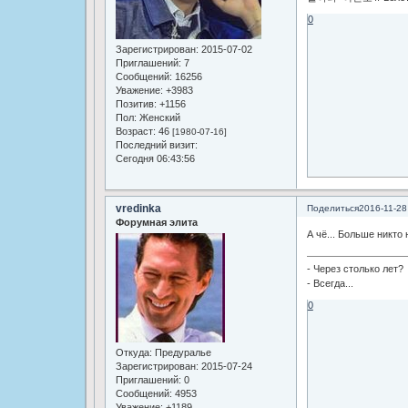
0
Зарегистрирован
: 2015-07-02
Приглашений:
7
Сообщений:
16256
Уважение:
+3983
Позитив:
+1156
Пол:
Женский
Возраст:
46
[1980-07-16]
Последний визит:
Сегодня 06:43:56
vredinka
Поделиться
2016-11-28
Форумная элита
А чё... Больше никто 
- Через столько лет?
- Всегда...
0
Откуда:
Предуралье
Зарегистрирован
: 2015-07-24
Приглашений:
0
Сообщений:
4953
Уважение:
+1189