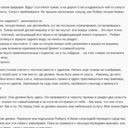
 своем феррари. Вдруг сгустился туман, а на дороге стал угадываться чей-то силуэт.
ость. Силуэт приближался. Не прошло нескольких секунд, как Роберт почувствовал
ить надоело? - разозлился он.
ив, почувствовал, как автомобиль тут же послушно отреагировал, остановившись
о. Туман волной догнал машину и тут же окутал всё вокруг собою... Это был точно
: плотный, заглушающий все звуки и не предвещающий ничего хорошего... Роберт
глянул в зеркало заднего вида, но ничего не увидел...
троны в пистолете. С ним он почувствовал себя увереннее и вышел из машины.
 ним возникла привлекательный брюнет в кожаной куртке.
м вкусе привлекательные студентки, но и ты сойдешь. - на этих словах он вонзился
 вену.
грохот.
ного толчка слетел с постели вместе с одеялом. Ничего ещё толком не соображая,
о своей шее, в том месте, где должна была быть рана от укуса... Наконец, до него
 был всего лишь сон и, чертыхнувшись громко в адрес приснившегося ему вампира,
ься из одеяла. Завязывая на ходу пояс халата, пробрался к выходу и крикнул в
:
ался. Она должна быть здесь. Он направился в черноту проема и увидел два силуэта.
- сказал тот самый вампир и не хотя её отстранил от себя. - Как жаль, что она этого
ет. Как и ты. Но перед этим ты должен оказать мне небольшую услугу. Мне нужна Иден
же далеко. Накануне она подсыпала Роберту в бокал сильнодействующего средства,
ало все эти глюки с вампирами. Пока он сражался с несуществующими врагами, она
а дверь, села с машину и скрылась.