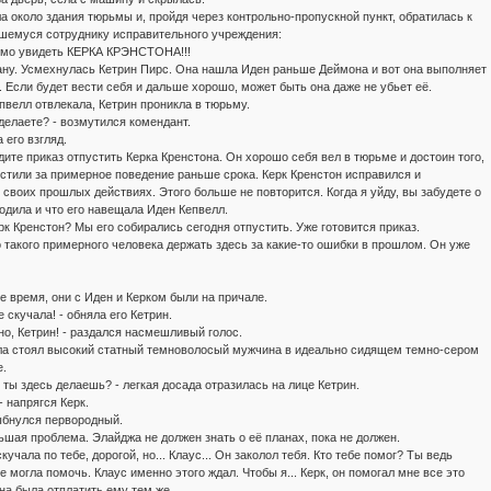
а около здания тюрьмы и, пройдя через контрольно-пропускной пункт, обратилась к
шемуся сотруднику исправительного учреждения:
имо увидеть КЕРКА КРЭНСТОНА!!!
ану. Усмехнулась Кетрин Пирс. Она нашла Иден раньше Деймона и вот она выполняет
. Если будет вести себя и дальше хорошо, может быть она даже не убьет её.
пвелл отвлекала, Кетрин проникла в тюрьму.
 делаете? - возмутился комендант.
 его взгляд.
дите приказ отпустить Керка Кренстона. Он хорошо себя вел в тюрьме и достоин того,
стили за примерное поведение раньше срока. Керк Кренстон исправился и
 своих прошлых действиях. Этого больше не повторится. Когда я уйду, вы забудете о
ходила и что его навещала Иден Кепвелл.
рк Кренстон? Мы его собирались сегодня отпустить. Уже готовится приказ.
такого примерного человека держать здесь за какие-то ошибки в прошлом. Он уже
е время, они с Иден и Керком были на причале.
бе скучала! - обняла его Кетрин.
ьно, Кетрин! - раздался насмешливый голос.
ла стоял высокий статный темноволосый мужчина в идеально сидящем темно-сером
.
 ты здесь делаешь? - легкая досада отразилась на лице Кетрин.
- напрягся Керк.
улыбнулся первородный.
шая проблема. Элайджа не должен знать о её планах, пока не должен.
скучала по тебе, дорогой, но... Клаус... Он заколол тебя. Кто тебе помог? Ты ведь
не могла помочь. Клаус именно этого ждал. Чтобы я... Керк, он помогал мне все это
на была отплатить ему тем же.