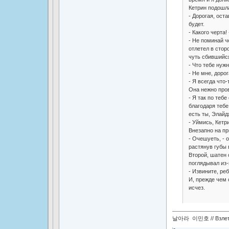
Кетрин подошла
- Дорогая, ост
будет.
- Какого черта!
- Не поминай ч
отлетел в стор
чуть сбившийся
- Что тебе нужн
- Не мне, доро
- Я всегда что-
Она нежно пров
- Я так по тебе
благодаря тебе
есть ты, Элайд
- Уймись, Кетр
Внезапно на пр
- Очешуеть, - 
растянув губы 
Второй, шатен 
поглядывал из-
- Извините, ре
И, прежде чем 
исчез.
날아라 이민호 // Взлетай