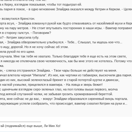
 к Керку, взглядом показывая, чтобы тот подыграл ей.
авь парня в покое, - в одно мгновение Элайджа оказался между Кетрин и Керком. - Целе
 - возмутился Кренстон.
ерта всуе, - Элайджа взмахнул рукой как будто отмахиваясь от назойливой мухи и Кер
ону на пару метров. - Не стоит впутывать посторонних в наши игры. - Вампир поправил
 в сторону галстук. - Поговорим?
о? - Кетрин закусила губу.
гая, - Элайджа обворожительно улыбнулся. - Тебе... Слышал, ты ищешь кое-что...
то ищу, дорогой. Но я не хочу сейчас об этом.
ела рукой по его щеке.
 скучала. Мне так тебя не хватало. Только благодаря тебе я еще есть на этом свете,
 я никогда не отключала свою человечность, как бы мне этого не хотелось. Потому что
жа.
ин, - слегка отстранился Элайджа. - Твои чары больше не действуют на меня.
ичал влетела черная "Импала". Из нее, как чертики из табакерки, выскочили два парня.
один из них, высокий зеленоглазый брюнет в старой потертой куртке и джинсах,
в наглой ухмылке, прицелился в вампира. - На ловца и зверь бежит!
с щенячьим взглядом серо-зеленых глаз, на пол головы выше первого, молча
под мягкой спутанной челки, не забывая грозить хромированной береттой.
бята, мне сейчас не до вас, - вокруг Элайджи образовался сиреневый вихрь портала.
окружающие успели сообразить, что происходит, вампир схватил Кетрин на руки и...
 (поднимайся) еще выше, Ли Мин Хо!