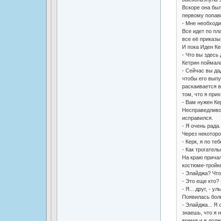
Вскоре она был
первому попав
- Мне необход
Все идет по пл
все её приказы
И пока Иден Ке
- Что вы здесь
Кетрин поймала
- Сейчас вы да
чтобы его выпу
раскаивается в
том, что я при
- Вам нужен Ке
Несправедливо 
исправился.
- Я очень рада.
Через некоторо
- Керк, я по те
- Как трогател
На краю прича
костюме-тройке
- Элайджа? Что
- Это еще кто? 
- Я... друг, - 
Появилась боль
- Элайджа... Я 
знаешь, что я 
время и я долж