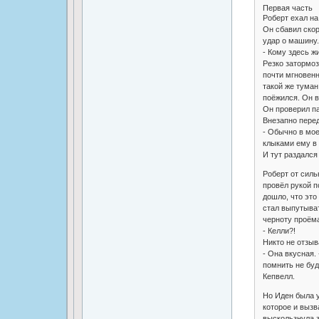
Первая часть
Роберт ехал на
Он сбавил скор
удар о машину.
- Кому здесь ж
Резко затормоз
почти мгновенн
такой же туман
поёжился. Он вз
Он проверил па
Внезапно перед
- Обычно в мое
клыками ему в
И тут раздался 
Роберт от силь
провёл рукой п
дошло, что это
стал выпутыват
черноту проёма
- Келли?!
Никто не отзыв
- Она вкусная. 
помнить не буд
Кепвелл.
Но Иден была у
которое и вызв
выскользнула з