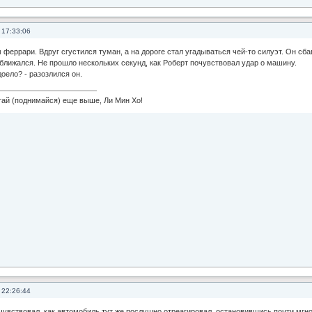
 17:33:06
 феррари. Вдруг сгустился туман, а на дороге стал угадываться чей-то силуэт. Он сба
ближался. Не прошло нескольких секунд, как Роберт почувствовал удар о машину.
доело? - разозлился он.
 (поднимайся) еще выше, Ли Мин Хо!
 22:26:44
чувствовал, как автомобиль тут же послушно отреагировал, остановившись почти мгн