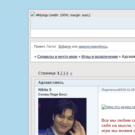
#Mylogo {width: 100%; margin: auto;}
Привет, Гость!
Войдите
или
зарегистрируйтесь
.
»
Сериалы и нечто иное
»
Игры и развлечения
»
Адская
Страница:
1
2
3
4
»
Адская смесь
Nikita S
Поделиться
2016-11-26
Снова Леди Босс
Все мы любим се
себя на мысли, ч
игре мы можем 