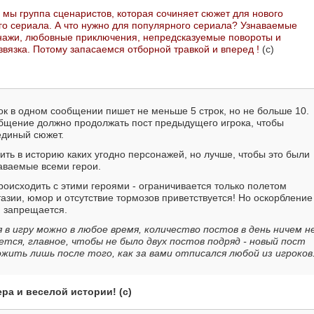
о мы группа сценаристов, которая сочиняет сюжет для нового
о сериала. А что нужно для популярного сериала? Узнаваемые
ажи, любовные приключения, непредсказуемые повороты и
вязка. Потому запасаемся отборной травкой и вперед !
(с)
ок в одном сообщении пишет не меньше 5 строк, но не больше 10.
бщение должно продолжать пост предыдущего игрока, чтобы
единый сюжет.
ть в историю каких угодно персонажей, но лучше, чтобы это были
аваемые всеми герои.
роисходить с этими героями - ограничивается только полетом
зии, юмор и отсутствие тормозов приветствуется! Но оскорбление
 запрещается.
 в игру можно в любое время, количество постов в день ничем н
ется, главное, чтобы не было двух постов подряд - новый пост
жить лишь после того, как за вами отписался любой из игроков
ера и веселой истории! (с)