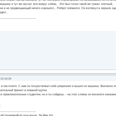
машину и тут же окутал всё вокруг собою... Это был точно такой же туман: плотный,
и и не предвещающий ничего хорошего... Роберт поёжился. Он взглянул в зеркало за
идел...
 23:16:29
 в пистолете. С ним он почувствовал себя увереннее и вышел из машины. Внезапно п
кательный брюнет в кожаной куртке.
е привлекательные студентки, но и ты сойдешь. - на этих словах он вонзился клыкам
.
 (поднимайся) еще выше, Ли Мин Хо!