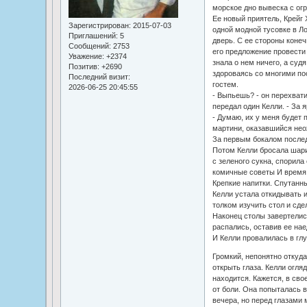
морское дно вывеска с ог
Ее новый приятель, Крейг 
Зарегистрирован
: 2015-07-03
одной модной тусовке в Л
Приглашений:
5
дверь. С ее стороны коне
Сообщений:
2753
его предложение провести
Уважение:
+2374
знала о нем ничего, а судя
Позитив:
+2690
здороваясь со многими по
Последний визит:
гостем.
2026-06-25 20:45:55
- Выпьешь? - он перехвати
передал один Келли. - За
- Думаю, их у меня будет 
мартини, оказавшийся нео
За первым бокалом послед
Потом Келли бросала шари
с зеленого сукна, спорила
комичные советы И время 
Крепкие напитки. Спутанны
Келли устала откидывать и
толком изучить стол и сдел
Наконец столы завертелис
распались, оставив ее нае
И Келли провалилась в глу
Громкий, непонятно откуда
открыть глаза. Келли огляд
находится. Кажется, в сво
от боли. Она попыталась 
вечера, но перед глазами