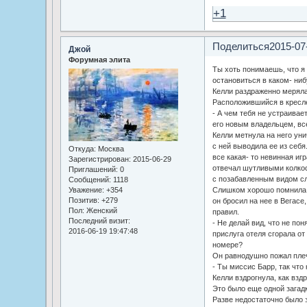
+1
Поделиться
2015-07
Джой
Форумная элита
Ты хоть понимаешь, что я 
остановиться в каком- ни
Келли раздраженно мерял
Расположившийся в кресле
- А чем тебя не устраивает
его новым владельцем, вс
Келли метнула на него ун
с ней выводила ее из себя
Откуда:
Москва
все какая- то невинная иг
Зарегистрирован
: 2015-06-29
отвечал шутливыми колкос
Приглашений:
0
с позабавленным видом сле
Сообщений:
1118
Уважение:
+354
Слишком хорошо помнила о
Позитив:
+279
он бросил на нее в Вегасе
Пол:
Женский
правил.
Последний визит:
- Не делай вид, что не пон
2016-06-19 19:47:48
прислуга отеля сгорала от
номере?
Он равнодушно пожал пле
- Ты миссис Барр, так что
Келли вздрогнула, как вздр
Это было еще одной загадк
Разве недостаточно было 