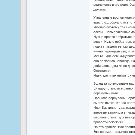
реальность и иллюзия, бол
другого.
Утраченные воспоминания 
врасплох, обрушились, от
Именно поэтому так сильно
слезы - невыплаканные до
Нужно просто собраться, 
вслух. Нужно собраться, и
подхватившего ее, как дес
нужно переждать это, и то
Место - для семнадцатилет
она полюбила навсегда, на
добираясь едва ли не до с
Осознания.
Иден, где и как найдется е
Вслед за потрясением нас
Ей вдруг стало все равно.
пережитый ужас.
Прошлое вернулось, неул
смогло вытеснить ее насто
Иден Кастилио туда, назад
впервые взглянула в глаза
месяцев станет для нее ср
провести всю жизнь.
Но это прошло. Все прошл
Это не имеет никакого отн