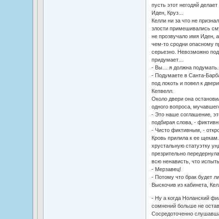
пусть этот негодяй делает 
Иден, Круз...
Келли ни за что не признал
злости примешивались смут
не прозвучало имя Иден, 
чем-то сродни опасному п
серьезно. Невозможно под
придумает…
- Вы… я должна подумать.
- Подумаете в Санта-Барбар
под локоть и повел к двери
Кепвелл.
Около двери она остановил
одного вопроса, мучавшег
- Это наше соглашение, это
подбирая слова, - фиктив
- Чисто фиктивным, - откр
Кровь прилила к ее щекам.
хрустальную статуэтку унд
презрительно передернула
всю ненависть, что испыты
- Мерзавец!
- Потому что брак будет 
Выскочив из кабинета, Кел
- Ну а когда Ноланский фи
сомнений больше не остав
Сосредоточенно слушавша