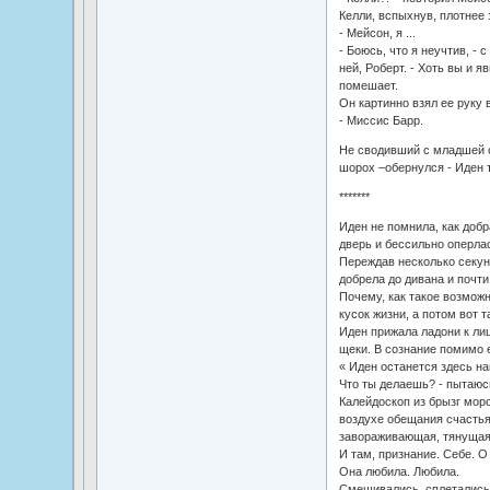
Келли, вспыхнув, плотнее 
- Мейсон, я ...
- Боюсь, что я неучтив, -
ней, Роберт. - Хоть вы и я
помешает.
Он картинно взял ее руку 
- Миссис Барр.
Не сводивший с младшей с
шорох –обернулся - Иден 
*******
Иден не помнила, как добр
дверь и бессильно оперлас
Переждав несколько секунд
добрела до дивана и почти 
Почему, как такое возмож
кусок жизни, а потом вот т
Иден прижала ладони к ли
щеки. В сознание помимо е
« Иден останется здесь нав
Что ты делаешь? - пытаюс
Калейдоскоп из брызг мор
воздухе обещания счастья
завораживающая, тянущая 
И там, признание. Себе. О
Она любила. Любила.
Смешивались, сплетались,