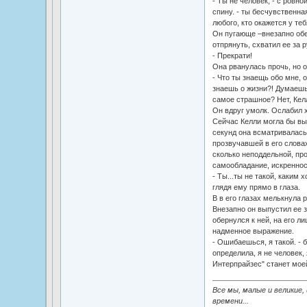
- Ты не человек, - с ровно
спину. - ты бесчувственна
любого, кто окажется у теб
Он пугающе –внезапно обе
отпрянуть, схватил ее за р
- Прекрати!
Она рванулась прочь, но о
- Что ты знаещь обо мне, 
знаешь о жизни?! Думаешь,
самое страшное? Нет, Келл
Он вдруг умолк. Ослабил х
Сейчас Келли могла бы выр
секунд она всматривалась 
прозвучавшей в его слова
сколько неподдельной, пр
самообладание, искреннос
- Ты...ты не такой, каким 
глядя ему прямо в глаза.
В в его глазах мелькнула 
Внезапно он выпустил ее з
обернулся к ней, на его л
надменное выражение.
- Ошибаешься, я такой. - 
определила, я не человек,
Интерпрайзес" станет мое
Все мы, малые и великие,
времени...