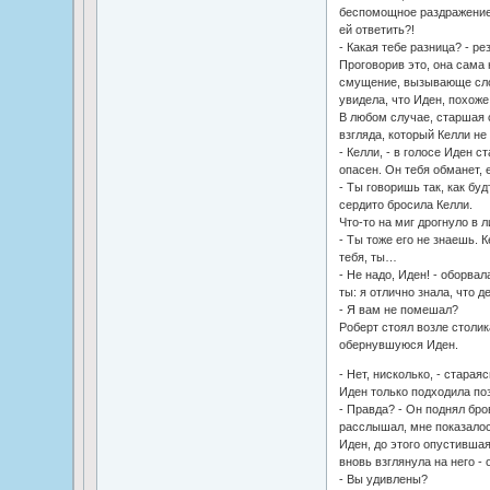
беспомощное раздражение. 
ей ответить?!
- Какая тебе разница? - ре
Проговорив это, она сама 
смущение, вызывающе слож
увидела, что Иден, похоже
В любом случае, старшая с
взгляда, который Келли не
- Келли, - в голосе Иден с
опасен. Он тебя обманет, 
- Ты говоришь так, как бу
сердито бросила Келли.
Что-то на миг дрогнуло в л
- Ты тоже его не знаешь. 
тебя, ты…
- Не надо, Иден! - оборвал
ты: я отлично знала, что д
- Я вам не помешал?
Роберт стоял возле столик
обернувшуюся Иден.
- Нет, нисколько, - старая
Иден только подходила по
- Правда? - Он поднял бров
расслышал, мне показалос
Иден, до этого опустившая
вновь взглянула на него - 
- Вы удивлены?