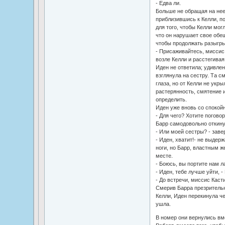
- Едва ли.
Больше не обращая на нее
приблизившись к Келли, п
для того, чтобы Келли мог
что он нарушает свое обещ
чтобы продолжать разыгры
- Присаживайтесь, миссис 
возле Келли и расстегива
Иден не ответила; удивле
взглянула на сестру. Та с
глаза, но от Келли не укры
растерянность, смятение и
определить.
Иден уже вновь со спокой
- Для чего? Хотите погово
Барр самодовольно откину
- Или моей сестры? - зав
- Иден, хватит!- не выдер
ноги, но Барр, властным ж
месте.
- Боюсь, вы портите нам л
- Иден, тебе лучше уйти, 
- До встречи, миссис Каст
Смерив Барра презрительн
Келли, Иден перекинула ч
ушла.
В номер они вернулись вм