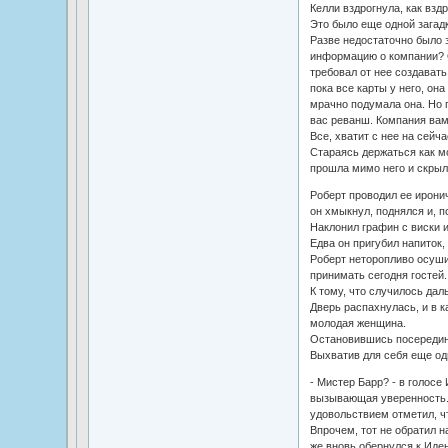
Келли вздрогнула, как вздр
Это было еще одной загадк
Разве недостаточно было 
информацию о компании? 
требовал от нее создавать
пока все карты у него, он
мрачно подумала она. Но 
вас реванш. Компания вам
Все, хватит с нее на сейча
Стараясь держаться как м
прошла мимо него и скрыл
Роберт проводил ее ирони
он хмыкнул, поднялся и, п
Наклонил графин с виски и
Едва он пригубил напиток,
Роберт неторопливо осуши
принимать сегодня гостей.
К тому, что случилось даль
Дверь распахнулась, и в 
молодая женщина.
Остановившись посередине
Выхватив для себя еще оди
- Мистер Барр? - в голосе
вызывающая уверенность. 
удовольствием отметил, ч
Впрочем, тот не обратил н
же вновь обернулся к Иден