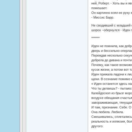
ней, Роберт. - Хоть вы и я
помешает.
Он картинно взял ее руку 
- Миссис Барр.
Не сводивший с младшей с
шорох –обернулся - Иден 
*******
Иден не помнила, как добр
дверь и бессильно оперлас
Переждав несколько секунд
добрела до дивана и почти 
Почему, как такое возмож
кусок жизни, а потом вот т
Иден прижала ладони к ли
щеки. В сознание помимо е
« Иден останется здесь нав
Что ты делаешь? - пытаюс
Калейдоскоп из брызг мор
воздухе обещания счастья
завораживающая, тянущая 
И там, признание. Себе. О
Она любила. Любила.
Смешивались, сплетались,
реальность и иллюзия, бол
другого.