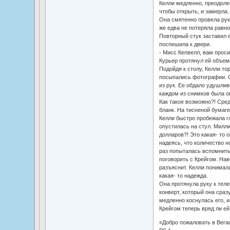
Келли медленно, преодоле
чтобы открыть, и замерла. 
Она смятенно провела руко
же едва не потеряла равн
Повторный стук заставил е
поспешила к двери.
- Мисс Кепвелл, вам проси
Курьер протянул ей объем
Подойдя к столу, Келли то
посыпались фотографии. О
из рук. Ее обдало удушлив
каждом из снимков была о
Как такое возможно?! Сред
бланк. На тисненой бумаге
Келли быстро пробежала г
опустилась на стул. Милл
долларов?! Это какая- то 
надеясь, что количество 
раз попыталась вспомнить
поговорить с Крейгом. Нав
разъяснит. Келли понимала
какая- то надежда.
Она протянула руку к теле
конверт, который она сраз
медленно коснулась его, и
Крейгом теперь вряд ли ей
«Добро пожаловать в Вегас