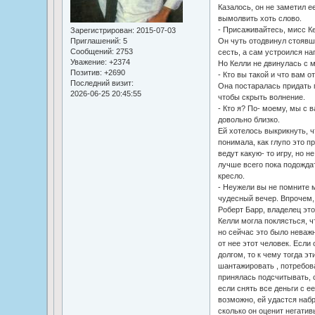
Казалось, он не заметил е
вымолвить хоть слово.
- Присаживайтесь, мисс К
Зарегистрирован
: 2015-07-03
Приглашений:
5
Он чуть отодвинул стоявш
Сообщений:
2753
сесть, а сам устроился на
Уважение:
+2374
Но Келли не двинулась с м
Позитив:
+2690
- Кто вы такой и что вам о
Последний визит:
Она постаралась придать 
2026-06-25 20:45:55
чтобы скрыть волнение.
- Кто я? По- моему, мы с в
довольно близко.
Ей хотелось выкрикнуть, ч
понимала, как глупо это пр
ведут какую- то игру, но н
лучше всего пока подожда
кресло.
- Неужели вы не помните 
чудесный вечер. Впрочем,
Роберт Барр, владелец это
Келли могла поклясться, ч
но сейчас это было неважн
от нее этот человек. Если
долгом, то к чему тогда э
шантажировать , потребова
принялась подсчитывать, с
если снять все деньги с е
возможно, ей удастся набр
сколько он оценит негатив