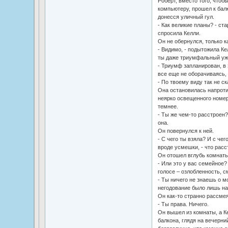
Роберт, вместо того, чтобы
компьютеру, прошел к балк
донесся уличный гул.
- Как великие планы? - ст
спросила Келли.
Он не обернулся, только к
- Видимо, - подытожила Кел
ты даже триумфальный ужи
- Триумф запланирован, в
все еще не оборачиваясь, 
- По твоему виду так не ск
Она остановилась напротив
неярко освещенного номера
темнее.
- Ты же чем-то расстроен?
она.
Он повернулся к ней.
- С чего ты взяла? И с чег
вроде усмешки, - что рас
Он отошел вглубь комнаты 
- Или это у вас семейное?
голосе – озлобленность, 
- Ты ничего не знаешь о м
негодование было лишь на
Он как-то странно рассме
- Ты права. Ничего.
Он вышел из комнаты, а К
балкона, глядя на вечерни