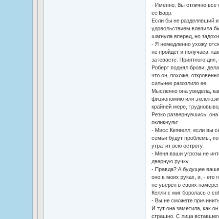
- Именно. Вы отлично все
ее Барр.
Если бы не разделявший и
удовольствием влепила бы
шагнула вперед, но задох
- Я немедленно ухожу отсю
не пройдет и получаса, как
затеваете. Приятного дня,
Роберт поднял брови, дела
что он, похоже, откровенн
сильнее разозлило ее.
Мысленно она увидела, ка
физиономию или эксклюзив
крайней мере, трудновыво
Резко развернувшись, она 
окликнули:
- Мисс Кепвелл, если вы с
семьи будут проблемы, по
утратит всю остроту.
- Меня ваши угрозы не инт
дверную ручку.
- Правда? А будущее ваше
оно в моих руках, и, - его
не уверен в своих намере
Келли с миг боролась с со
- Вы не сможете причинить
И тут она заметила, как о
страшно. С лица вставшего