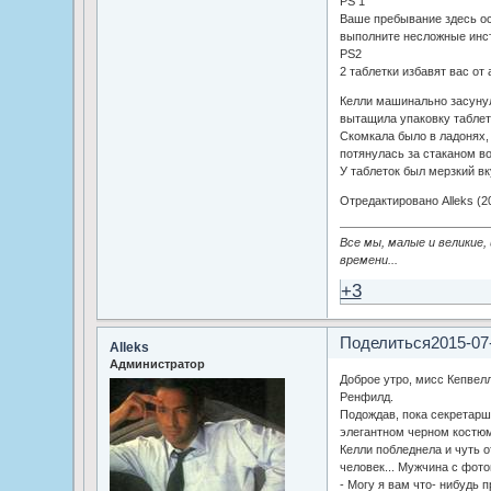
PS 1
Ваше пребывание здесь о
выполните несложные инстр
PS2
2 таблетки избавят вас от 
Келли машинально засунула
вытащила упаковку таблето
Скомкала было в ладонях,
потянулась за стаканом в
У таблеток был мерзкий вк
Отредактировано Alleks (20
Все мы, малые и великие,
времени...
+3
Поделиться
2015-07
Alleks
Администратор
Доброе утро, мисс Кепвелл
Ренфилд.
Подождав, пока секретарш
элегантном черном костюме
Келли побледнела и чуть о
человек... Мужчина с фото
- Могу я вам что- нибудь 