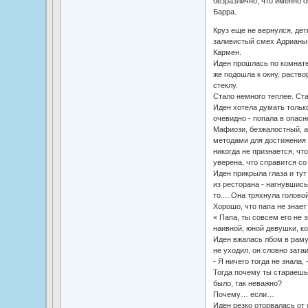
безразлично, что именно 
Барра.
Круз еще не вернулся, дет
заливистый смех Адрианы
Кармен.
Иден прошлась по комнате 
же подошла к окну, раство
стеклу.
Стало немного теплее. Ст
Иден хотела думать только
очевидно - попала в опасн
Мафиози, безжалостный, 
методами для достижения 
никогда не признается, что
уверена, что справится со
Иден прикрыла глаза и тут
из ресторана - нагнувшись,
то.....Она тряхнула голово
Хорошо, что папа не знает
« Папа, ты совсем его не 
наивной, юной девушки, ко
Иден вжалась лбом в раму,
не уходил, он словно зата
- Я ничего тогда не знала, 
Тогда почему ты стараешьс
было, так неважно?
Почему… если…
Иден резко оторвалась от 