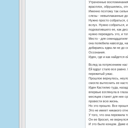
Утраченные воспоминания 
врасплох, обрушились, от
Именно поэтому так сильно
слезы - невыплаканные до
Нужно просто собраться, 
вслух. Нужно собраться, и
подхватившего ее, как дес
нужно переждать это, и то
Место - для семнадцатилет
она полюбила навсегда, на
добираясь едва ли не до с
Осознания.
Иден, где и как найдется е
Вслед за потрясением нас
Ей вдруг стало все равно.
пережитый ужас.
Прошлое вернулось, неул
смогло вытеснить ее насто
Иден Кастилио туда, назад
впервые взглянула в глаза
месяцев станет для нее ср
провести всю жизнь.
Но это прошло. Все прошл
Это не имеет никакого отн
У того, что она пережила т
Он ее бросил, не вернулся
И это было концом. Даже е