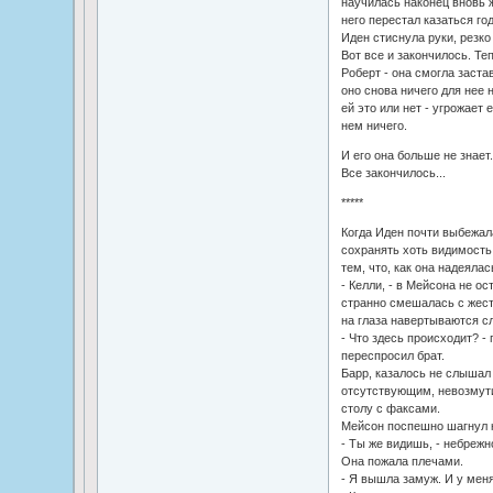
научилась наконец вновь ж
него перестал казаться го
Иден стиснула руки, резко
Вот все и закончилось. Те
Роберт - она смогла застав
оно снова ничего для нее н
ей это или нет - угрожает 
нем ничего.
И его она больше не знает.
Все закончилось...
*****
Когда Иден почти выбежала
сохранять хоть видимость 
тем, что, как она надеяла
- Келли, - в Мейсона не ос
странно смешалась с жестк
на глаза навертываются с
- Что здесь происходит? - 
переспросил брат.
Барр, казалось не слышал
отсутствующим, невозмут
столу с факсами.
Мейсон поспешно шагнул к 
- Ты же видишь, - небрежн
Она пожала плечами.
- Я вышла замуж. И у меня