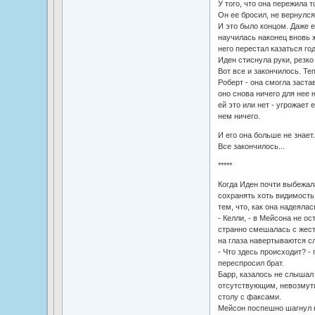
У того, что она пережила т
Он ее бросил, не вернулся
И это было концом. Даже е
научилась наконец вновь ж
него перестал казаться го
Иден стиснула руки, резко
Вот все и закончилось. Те
Роберт - она смогла застав
оно снова ничего для нее н
ей это или нет - угрожает 
нем ничего.
И его она больше не знает.
Все закончилось...
*****
Когда Иден почти выбежала
сохранять хоть видимость 
тем, что, как она надеяла
- Келли, - в Мейсона не ос
странно смешалась с жестк
на глаза навертываются с
- Что здесь происходит? - 
переспросил брат.
Барр, казалось не слышал
отсутствующим, невозмут
столу с факсами.
Мейсон поспешно шагнул к 