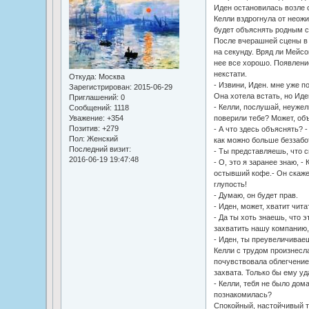
Иден остановилась возле 
Келли вздрогнула от неожи
будет объяснять родным с
После вчерашней сцены в 
на секунду. Вряд ли Мейсо
нее все хорошо. Появлени
некстати.
Откуда:
Москва
- Извини, Иден. мне уже п
Зарегистрирован
: 2015-06-29
Она хотела встать, но Иде
Приглашений:
0
- Келли, послушай, неуже
Сообщений:
1118
Уважение:
+354
поверили тебе? Может, объ
Позитив:
+279
- А что здесь объяснять? 
Пол:
Женский
как можно больше беззабот
Последний визит:
- Ты представляешь, что с
2016-06-19 19:47:48
- О, это я заранее знаю, 
остывший кофе.- Он скаже
глупость!
- Думаю, он будет прав.
- Иден, может, хватит чит
- Да ты хоть знаешь, что 
захватить нашу компанию, 
- Иден, ты преувеличиваеш
Келли с трудом произнесл
почувствовала облегчение
захвата. Только бы ему уд
- Келли, тебя не было дома
познакомилась?
Спокойный, настойчивый т