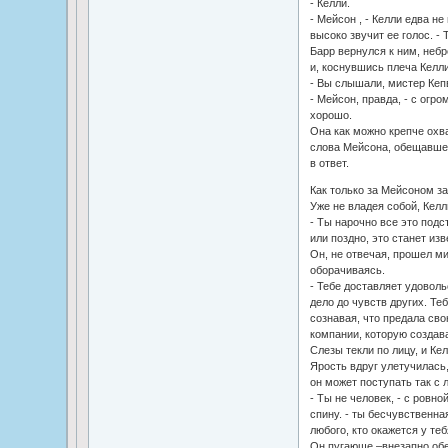
- Келли.
- Мейсон , - Келли едва н
высоко звучит ее голос. - 
Барр вернулся к ним, небр
и, коснувшись плеча Келли
- Вы слышали, мистер Кеп
- Мейсон, правда, - с огр
хорошо.
Она как можно крепче охв
слова Мейсона, обещавшего
в ответ.
Как только за Мейсоном з
Уже не владея собой, Келл
- Ты нарочно все это подс
или поздно, это станет из
Он, не отвечая, прошел ми
оборачиваясь.
- Тебе доставляет удовол
дело до чувств других. Те
сознавая, что предала сво
компании, которую создав
Слезы текли по лицу, и Кел
Ярость вдруг улетучилась,
он может поступать так с
- Ты не человек, - с ровно
спину. - ты бесчувственна
любого, кто окажется у теб
Он пугающе –внезапно обе