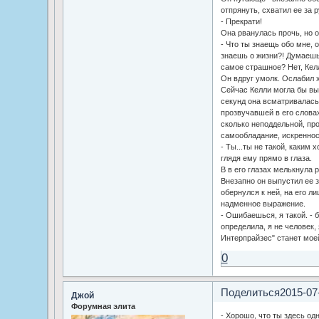
отпрянуть, схватил ее за р
- Прекрати!
Она рванулась прочь, но о
- Что ты знаещь обо мне, 
знаешь о жизни?! Думаешь,
самое страшное? Нет, Келл
Он вдруг умолк. Ослабил х
Сейчас Келли могла бы выр
секунд она всматривалась 
прозвучавшей в его слова
сколько неподдельной, пр
самообладание, искреннос
- Ты...ты не такой, каким 
глядя ему прямо в глаза.
В в его глазах мелькнула 
Внезапно он выпустил ее з
обернулся к ней, на его л
надменное выражение.
- Ошибаешься, я такой. - 
определила, я не человек,
Интерпрайзес" станет мое
0
Поделиться
2015-07
Джой
Форумная элита
- Хорошо, что ты здесь од