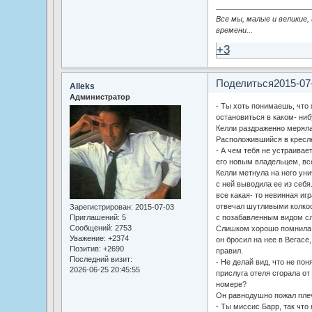
Все мы, малые и великие,
времени...
+3
Поделиться
2015-07
Alleks
Администратор
- Ты хоть понимаешь, что 
остановиться в каком- ни
Келли раздраженно мерял
Расположившийся в кресле
- А чем тебя не устраивает
его новым владельцем, вс
Келли метнула на него ун
с ней выводила ее из себя
все какая- то невинная иг
отвечал шутливыми колкос
Зарегистрирован
: 2015-07-03
Приглашений:
5
с позабавленным видом сле
Сообщений:
2753
Слишком хорошо помнила о
Уважение:
+2374
он бросил на нее в Вегасе
Позитив:
+2690
правил.
Последний визит:
- Не делай вид, что не пон
2026-06-25 20:45:55
прислуга отеля сгорала от
номере?
Он равнодушно пожал пле
- Ты миссис Барр, так что