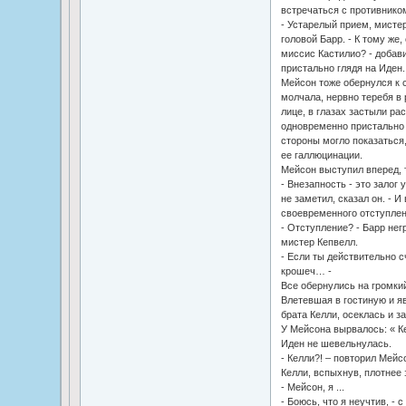
встречаться с противнико
- Устарелый прием, мистер
головой Барр. - К тому же,
миссис Кастилио? - добави
пристально глядя на Иден.
Мейсон тоже обернулся к с
молчала, нервно теребя в 
лице, в глазах застыли рас
одновременно пристально 
стороны могло показаться,
ее галлюцинации.
Мейсон выступил вперед, т
- Внезапность - это залог 
не заметил, сказал он. - И
своевременного отступлен
- Отступление? - Барр нег
мистер Кепвелл.
- Если ты действительно с
крошеч… -
Все обернулись на громки
Влетевшая в гостиную и я
брата Келли, осеклась и з
У Мейсона вырвалось: « Ке
Иден не шевельнулась.
- Келли?! – повторил Мейс
Келли, вспыхнув, плотнее 
- Мейсон, я ...
- Боюсь, что я неучтив, -