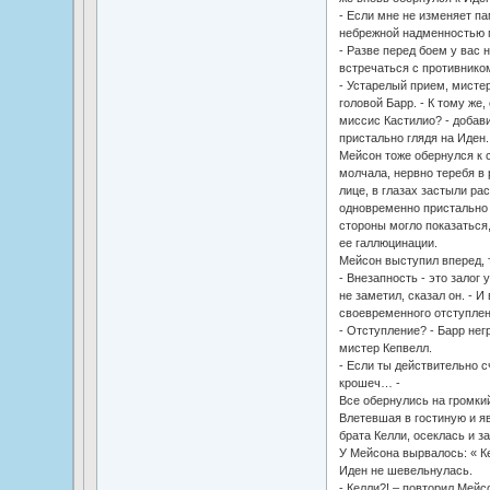
- Если мне не изменяет па
небрежной надменностью п
- Разве перед боем у вас 
встречаться с противнико
- Устарелый прием, мистер
головой Барр. - К тому же,
миссис Кастилио? - добави
пристально глядя на Иден.
Мейсон тоже обернулся к с
молчала, нервно теребя в 
лице, в глазах застыли рас
одновременно пристально 
стороны могло показаться,
ее галлюцинации.
Мейсон выступил вперед, т
- Внезапность - это залог 
не заметил, сказал он. - И
своевременного отступлен
- Отступление? - Барр нег
мистер Кепвелл.
- Если ты действительно с
крошеч… -
Все обернулись на громки
Влетевшая в гостиную и я
брата Келли, осеклась и з
У Мейсона вырвалось: « Ке
Иден не шевельнулась.
- Келли?! – повторил Мейс