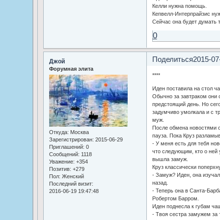
Келли нужна помощь.
Кепвелл-Интерпрайзис нуж
Сейчас она будет думать т
0
Поделиться
2015-07
Джой
Форумная элита
****
Иден поставила на стол ча
Обычно за завтраком они 
предстоящий день. Но сего
задумчиво умолкала и с тр
муж.
После обмена новостями о 
Откуда:
Москва
пауза. Пока Круз разламы
Зарегистрирован
: 2015-06-29
- У меня есть для тебя нов
Приглашений:
0
что следующим, кто о ней 
Сообщений:
1118
вышла замуж.
Уважение:
+354
Круз классически поперхн
Позитив:
+279
- Замуж? Иден, она изуча
Пол:
Женский
назад.
Последний визит:
- Теперь она в Санта-Барба
2016-06-19 19:47:48
Робертом Барром.
Иден поднесла к губам чаш
- Твоя сестра замужем за