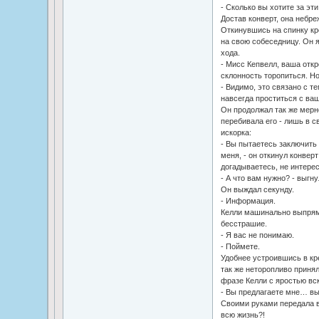
- Сколько вы хотите за эт
Достав конверт, она небре
Откинувшись на спинку кр
на свою собеседницу. Он я
хода.
- Мисс Кепвелл, ваша откр
склонность торопиться. Н
- Видимо, это связано с т
навсегда проститься с ваш
Он продолжал так же мерно
перебивала его - лишь в 
искорка:
- Вы пытаетесь заключить
меня, - он откинул конверт
догадываетесь, не интерес
- А что вам нужно? - выгну
Он выждал секунду.
- Информация.
Келли машинально выпрям
бесстрашие.
- Я вас не понимаю.
- Поймете.
Удобнее устроившись в кр
так же неторопливо принял
фразе Келли с яростью вск
- Вы предлагаете мне… вы 
Своими руками передала в
всю жизнь?!