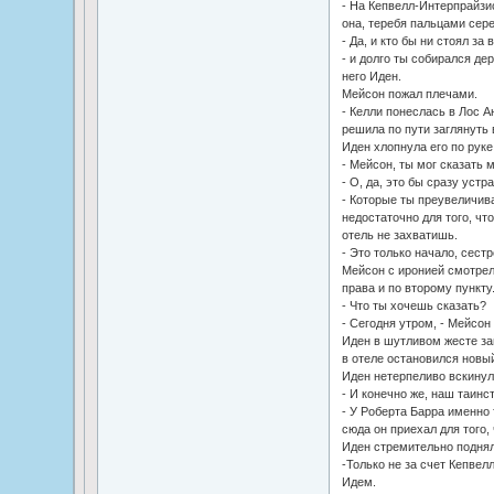
- На Кепвелл-Интерпрайзис
она, теребя пальцами сере
- Да, и кто бы ни стоял за
- и долго ты собирался дер
него Иден.
Мейсон пожал плечами.
- Келли понеслась в Лос А
решила по пути заглянуть
Иден хлопнула его по руке
- Мейсон, ты мог сказать м
- О, да, это бы сразу устр
- Которые ты преувеличива
недостаточно для того, чт
отель не захватишь.
- Это только начало, сестр
Мейсон с иронией смотрел 
права и по второму пункту
- Что ты хочешь сказать?
- Сегодня утром, - Мейсо
Иден в шутливом жесте зам
в отеле остановился новый
Иден нетерпеливо вскинул
- И конечно же, наш таинс
- У Роберта Барра именно 
сюда он приехал для того,
Иден стремительно поднял
-Только не за счет Кепвел
Идем.