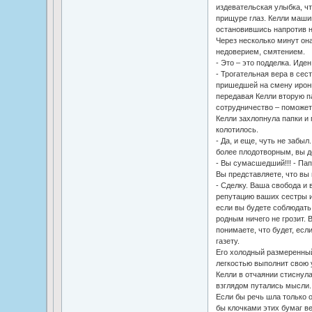
издевательская улыбка, чт
прищуре глаз. Келли машин
остановившись напротив н
Через несколько минут она
недоверием, смятением.
- Это – это подделка. Иден
- Трогательная вера в сест
пришедшей на смену ирони
передавая Келли вторую па
сотрудничество – поможет
Келли захлопнула папки и 
колотилось.
- Да, и еще, чуть не забы
более плодотворным, вы д
- Вы сумасшедший!!! - Пап
Вы представляете, что вы
- Сделку. Ваша свобода и 
репутацию ваших сестры и
если вы будете соблюдать
родным ничего не грозит. 
понимаете, что будет, есл
газету.
Его холодный размеренный
легкостью выполнит свою у
Келли в отчаянии стиснул
взглядом путались мысли.
Если бы речь шла только о
бы клочками этих бумаг ве