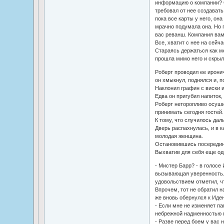
информацию о компании? 
требовал от нее создавать
пока все карты у него, он
мрачно подумала она. Но 
вас реванш. Компания вам
Все, хватит с нее на сейча
Стараясь держаться как м
прошла мимо него и скрыл
Роберт проводил ее ирони
он хмыкнул, поднялся и, п
Наклонил графин с виски и
Едва он пригубил напиток,
Роберт неторопливо осуши
принимать сегодня гостей.
К тому, что случилось даль
Дверь распахнулась, и в 
молодая женщина.
Остановившись посередине
Выхватив для себя еще оди
- Мистер Барр? - в голосе
вызывающая уверенность. 
удовольствием отметил, ч
Впрочем, тот не обратил н
же вновь обернулся к Иден
- Если мне не изменяет па
небрежной надменностью п
- Разве перед боем у вас 