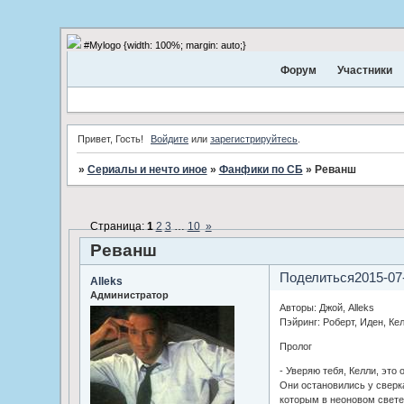
#Mylogo {width: 100%; margin: auto;}
Форум
Участники
Привет, Гость!
Войдите
или
зарегистрируйтесь
.
»
Сериалы и нечто иное
»
Фанфики по СБ
»
Реванш
Страница:
1
2
3
…
10
»
Реванш
Поделиться
2015-07
Alleks
Администратор
Авторы: Джой, Alleks
Пэйринг: Роберт, Иден, Ке
Пролог
- Уверяю тебя, Келли, это 
Они остановились у сверк
которым в неоновом свете