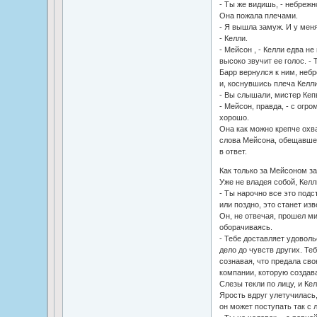
- Ты же видишь, - небрежн
Она пожала плечами.
- Я вышла замуж. И у меня
- Келли.
- Мейсон , - Келли едва н
высоко звучит ее голос. - 
Барр вернулся к ним, небр
и, коснувшись плеча Келли
- Вы слышали, мистер Кеп
- Мейсон, правда, - с огр
хорошо.
Она как можно крепче охв
слова Мейсона, обещавшего
в ответ.
Как только за Мейсоном з
Уже не владея собой, Келл
- Ты нарочно все это подс
или поздно, это станет из
Он, не отвечая, прошел ми
оборачиваясь.
- Тебе доставляет удовол
дело до чувств других. Те
сознавая, что предала сво
компании, которую создав
Слезы текли по лицу, и Кел
Ярость вдруг улетучилась,
он может поступать так с