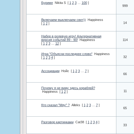
Буриме
Nikita S
[
1
2
3
…
100
]
999
Включаем-выключаем свет))
Happiness
14
[
1
2
]
Набор в ролевую игру! Альтернативная
версия событий 89 - 90!
Happiness
114
[
1
2
3
…
12
]
Игра "Объясни последнее слово"
Happiness
32
[
1
2
3
4
]
Ассоциации
Нойс
[
1
2
3
…
7
]
66
Почему я не вижу здесь кораблей?
11
Happiness
[
1
2
]
Кто сказал "Мяу" ?
Alleks
[
1
2
3
…
7
]
65
Разговор картинками
Cat38
[
1
2
3
4
]
33