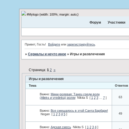
#Mylogo {width: 100%; margin: auto;}
Форум
Участники
Привет, Гость!
Войдите
или
зарегистрируйтесь
.
»
Сериалы и нечто иное
»
Игры и развлечения
Страница:
1
2
»
Игры и развлечения
Тема
Ответов
Важно:
Мини-ролевая: Танец среди волн
63
(Alleks и vredinka) ролли
Nikita S
[
1
2
3
…
7
]
Важно:
Все смешалось в этой Санта Барбаре!
49
Negan
[
1
2
3
4
5
]
Важно:
Адская смесь
Nikita S
[
1
2
3
4
]