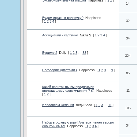
Экспериментальная Мафия
Happiness
[
1
2
]
14
Будем играть в ролевуху?
Happiness
32
[
1
2
3
4
]
Ассоциации к картинке
Nikita S
[
1
2
3
4
]
34
Буриме-2
Dolly
[
1
2
3
…
33
]
324
Поговорим цитатами )
Happiness
[
1
2
3
…
9
]
85
Какой напиток вы бы предложили
предыдущему форумчанину ? )))
Happiness
11
[
1
2
]
Исполняем желания
Леди Босс
[
1
2
3
…
11
]
105
Набор в ролевую игру! Альтернтивная версия
34
событий 86-го!
Happiness
[
1
2
3
4
]