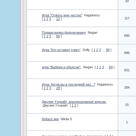
30
Игра "Ответь мне честно"
Happiness
117
[
1
2
3
…
12
]
Подари видео форумчанину
Negan
680
[
1
2
3
…
69
]
Игра "Кто оставил улику"
Dolly
[
1
2
3
…
90
]
896
игра "Выбери и объясни".
Negan
[
1
2
3
…
84
]
831
Игра: Когда вы в последний раз...?
Happiness
284
[
1
2
3
…
29
]
Джулия Уэнрайт, альтернативные версии.
15
Джулия Уэнрайт
[
1
2
]
Reface app
Nikita S
1