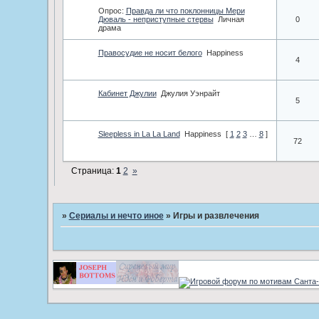
Опрос:
Правда ли что поклонницы Мери
Дюваль - неприступные стервы
Личная
0
драма
Правосудие не носит белого
Happiness
4
Кабинет Джулии
Джулия Уэнрайт
5
Sleepless in La La Land
Happiness
[
1
2
3
…
8
]
72
Страница:
1
2
»
»
Сериалы и нечто иное
»
Игры и развлечения