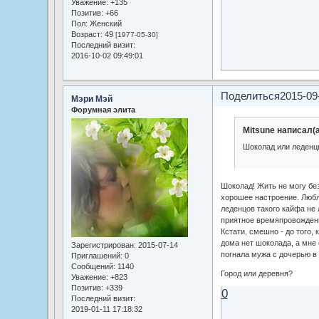
Уважение:
+135
Позитив:
+66
Пол:
Женский
Возраст:
49
[1977-05-30]
Последний визит:
2016-10-02 09:49:01
Поделиться
2015-09
Мэри Мэй
Форумная элита
Mitsune написал(а
Шоколад или леден
Шоколад! Жить не могу бе
хорошее настроение. Люблю
леденцов такого кайфа не 
приятное времяпровожден
Кстати, смешно - до того, 
дома нет шоколада, а мне с
Зарегистрирован
: 2015-07-14
погнала мужа с дочерью в
Приглашений:
0
Сообщений:
1140
Город или деревня?
Уважение:
+823
Позитив:
+339
0
Последний визит:
2019-01-11 17:18:32