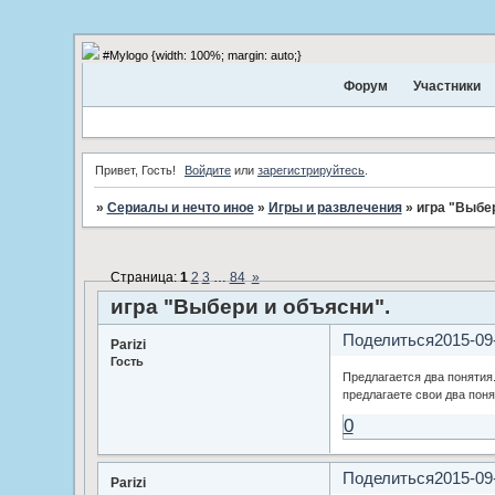
#Mylogo {width: 100%; margin: auto;}
Форум
Участники
Привет, Гость!
Войдите
или
зарегистрируйтесь
.
»
Сериалы и нечто иное
»
Игры и развлечения
»
игра "Выбер
Страница:
1
2
3
…
84
»
игра "Выбери и объясни".
Поделиться
2015-09
Parizi
Гость
Предлагается два понятия
предлагаете свои два поня
0
Поделиться
2015-09
Parizi