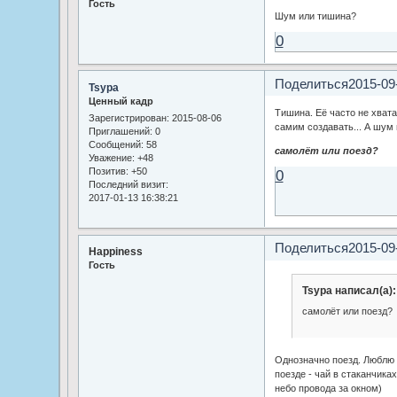
Гость
Шум или тишина?
0
Поделиться
2015-09
Tsypa
Ценный кадр
Тишина. Её часто не хвата
Зарегистрирован
: 2015-08-06
самим создавать... А шум 
Приглашений:
0
Сообщений:
58
самолёт или поезд?
Уважение:
+48
Позитив:
+50
0
Последний визит:
2017-01-13 16:38:21
Поделиться
2015-09
Happiness
Гость
Tsypa написал(а):
самолёт или поезд?
Однозначно поезд. Люблю
поезде - чай в стаканчика
небо провода за окном)