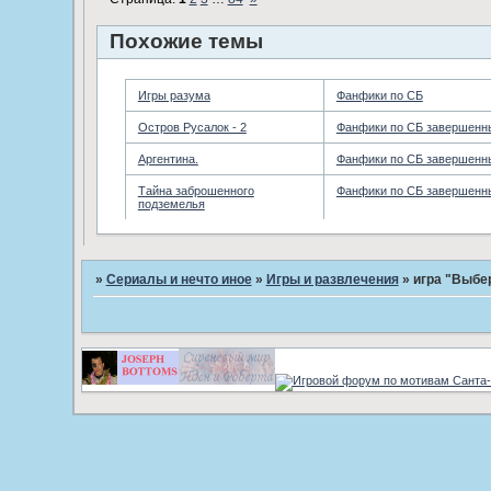
Похожие темы
Игры разума
Фанфики по СБ
Остров Русалок - 2
Фанфики по СБ завершенн
Аргентина.
Фанфики по СБ завершенн
Тайна заброшенного
Фанфики по СБ завершенн
подземелья
»
Сериалы и нечто иное
»
Игры и развлечения
»
игра "Выбер