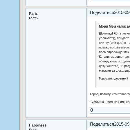
Поделиться
2015-09
Parizi
Гость
Мэри Мэй написал
Шоколад! Жить не м
ублажает)), придает
плитку (или две) с 
ловлю, погрыз и все
времяпровождение)
Кстати, смешно - до 
обнаружила, что дом
дозу хочется). В ре
магазин за шоколадо
Город или деревня?
Город, потому что атмосф
Туфли на шпильках или кр
0
Поделиться
2015-09
Happiness
Гость