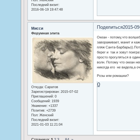
Последний визит:
2016-06-19 19:47:48
Поделиться
2015-09
Мисси
Форумная элита
Океан - потому,что волше
завораживает, манит и каже
пляж Санта-Барбары)).По
берег и так и зовут поигр
просто прогуляться в оди
волн. Потому что океан не
никогда его не видела,а о
Розы или ромашки?
0
Откуда:
Саратов
Зарегистрирован
: 2015-07-02
Приглашений:
0
Сообщений:
1939
Уважение:
+1337
Позитив:
+2739
Пол:
Женский
Последний визит:
2021-01-03 11:21:04
Страница:
1
2
3
…
84
»