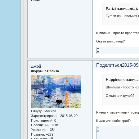
Parizi написал(а):
Туфли на шпильках 
Шпильки - просто нравятс
Океан или ручей?
0
Поделиться
2015-09
Джой
Форумная элита
Happiness написа
Шпильки - просто нр
Океан или ручей?
Откуда:
Москва
Ручей - изменчивый, гово
Зарегистрирован
: 2015-06-29
Приглашений:
0
Шале или небоскреб?
Сообщений:
1118
0
Уважение:
+354
Позитив:
+279
Пол:
Женский