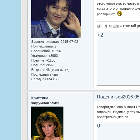
этого человека, то часто 
когда этого очарования душ
расторкнет.
날아라 이민호 // Взлетай (по
+2
Зарегистрирован
: 2015-07-02
Приглашений:
7
Сообщений:
16256
Уважение:
+3983
Позитив:
+1156
Пол:
Женский
Возраст:
46
[1980-07-16]
Последний визит:
Сегодня 06:43:56
Поделиться
2016-05
Кристина
Форумная элита
Говорят,что она бывает.О
говорили. Видимо, у тех,ч
обострялись,что ли.
0