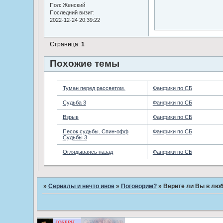
Пол:
Женский
Последний визит:
2022-12-24 20:39:22
Страница:
1
Похожие темы
Туман перед рассветом.
Фанфики по СБ
Судьба 3
Фанфики по СБ
Взрыв
Фанфики по СБ
Песок судьбы. Спин-офф
Фанфики по СБ
Судьбы 3
Оглядываясь назад
Фанфики по СБ
»
Сериалы и нечто иное
»
Поговорим?
»
Верите ли Вы в люб