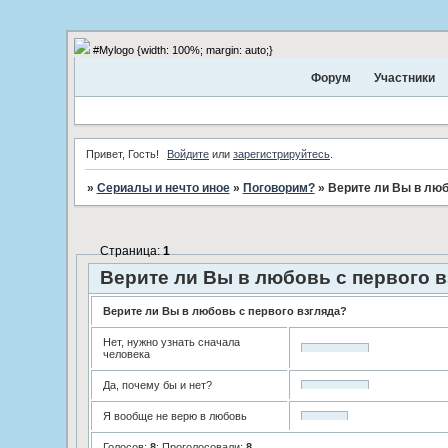
#Mylogo {width: 100%; margin: auto;}
Форум
Участники
Привет, Гость!
Войдите
или
зарегистрируйтесь
.
»
Сериалы и нечто иное
»
Поговорим?
»
Верите ли Вы в люб
Страница:
1
Верите ли Вы в любовь с первого в
Верите ли Вы в любовь с первого взгляда?
Нет, нужно узнать сначала
человека
Да, почему бы и нет?
Я вообще не верю в любовь
Голосов:
8
;
Проголосовали:
8