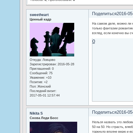
Поделиться
2016-05
sweetheart
Ценный кадр
На самом деле, можно ли 
только фантазии романтик
взгляд, если конечно вы с
0
Откуда:
Ловцово
Зарегистрирован
: 2016-05-28
Приглашений:
0
Сообщений:
75
Уважение:
+10
Позитив:
+2
Пол:
Женский
Последний визит:
2017-05-01 12:57:44
Поделиться
2016-05
Nikita S
Снова Леди Босс
Нельзя назвать это любов
50 на 50. Но страсть, влюб
торкнуло вполне верю и е