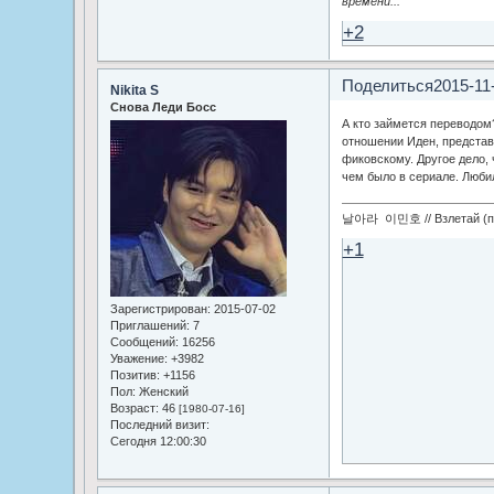
времени...
+2
Поделиться
2015-11
Nikita S
Снова Леди Босс
А кто займется переводо
отношении Иден, представ
фиковскому. Другое дело, 
чем было в сериале. Любил
날아라 이민호 // Взлетай (по
+1
Зарегистрирован
: 2015-07-02
Приглашений:
7
Сообщений:
16256
Уважение:
+3982
Позитив:
+1156
Пол:
Женский
Возраст:
46
[1980-07-16]
Последний визит:
Сегодня 12:00:30