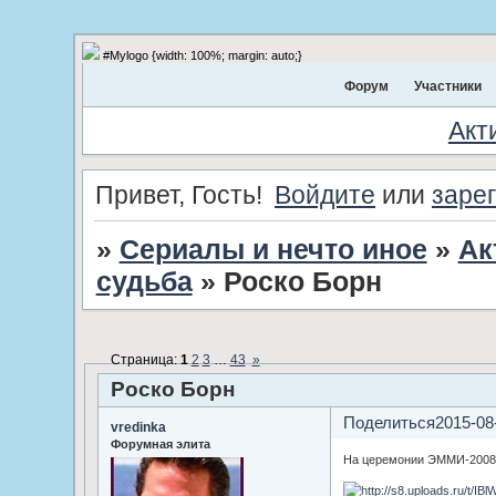
#Mylogo {width: 100%; margin: auto;}
Форум
Участники
Акт
Привет, Гость!
Войдите
или
заре
»
Сериалы и нечто иное
»
Ак
судьба
»
Роско Борн
Страница:
1
2
3
…
43
»
Роско Борн
Поделиться
2015-08
vredinka
Форумная элита
На церемонии ЭММИ-2008