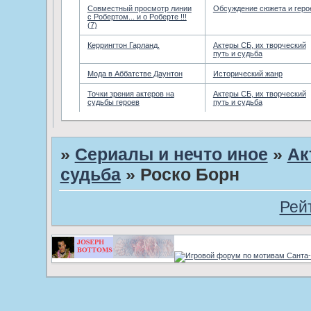
Совместный просмотр линии
Обсуждение сюжета и геро
с Робертом... и о Роберте !!!
(7)
Керрингтон Гарланд.
Актеры СБ, их творческий
путь и судьба
Мода в Аббатстве Даунтон
Исторический жанр
Точки зрения актеров на
Актеры СБ, их творческий
судьбы героев
путь и судьба
»
Сериалы и нечто иное
»
Ак
судьба
»
Роско Борн
Рей