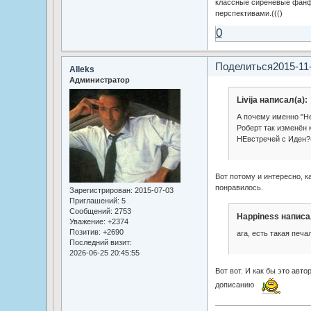
классные сиреневые фан
перспективами.((()
0
Поделиться
2015-11
Alleks
Администратор
Livija написал(а):
А почему именно "Н
Роберт так изменён
НЕвстречей с Иден?(
Вот потому и интересно, к
понравилось.
Зарегистрирован
: 2015-07-03
Приглашений:
5
Сообщений:
2753
Happiness написа
Уважение:
+2374
Позитив:
+2690
ага, есть такая печ
Последний визит:
2026-06-25 20:45:55
Вот вот. И как бы это авто
дописанию