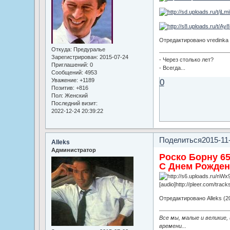
Отредактировано vredinka 
Откуда:
Предуралье
Зарегистрирован
: 2015-07-24
- Через столько лет?
Приглашений:
0
- Всегда...
Сообщений:
4953
0
Уважение:
+1189
Позитив:
+816
Пол:
Женский
Последний визит:
2022-12-24 20:39:22
Поделиться
2015-11
Alleks
Администратор
Роско Борну 6
С Днем Рождени
[audio]http://pleer.com/tra
Отредактировано Alleks (20
Все мы, малые и великие,
времени...