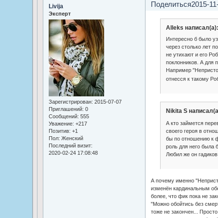
Поделиться
2015-11
Livija
Эксперт
Alleks написал(а)
Интересно б было узн
через столько лет п
не утихают и его Ро
поклонников. А для 
Например "Непристо
отнесся к такому Р
Зарегистрирован
: 2015-07-07
Приглашений:
0
Nikita S написал(а
Сообщений:
555
А кто займется пер
Уважение:
+217
своего героя в отно
Позитив:
+1
Пол:
Женский
бы по отношению к ф
Последний визит:
роль для него была 
2020-02-24 17:08:48
Любил же он гадиков
А почему именно "Неприст
изменён кардинальным об
более, что фик пока не за
"Можно обойтись без смерт
тоже не закончен... Прост