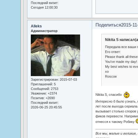
Последний визит:
Сегодня 12:00:30
Поделиться
2015-11
Alleks
Администратор
Nikita S написал(а
Передала все ваши
Его ответ:
Please thank all these
You've made my day!
My best wishes to ev
xo
Roscoe
Зарегистрирован
: 2015-07-03
Приглашений:
5
Сообщений:
2753
Уважение:
+2374
Nikita S, спасибо
Позитив:
+2690
Интересно б было узнать, к
Последний визит:
лет после выхода сериала 
2026-06-25 20:45:55
вызывает столько споров 
фиков перевести. Наприме
отнесся к такому Робику
Все мы, малые и великие,