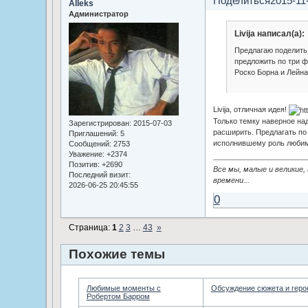
Поделиться
2015-11
Alleks
Администратор
Livija написал(а):
Предлагаю поделить
предложить по три ф
Роско Борна и Лейна
Livija, отличная идея!
Только темку наверное над
Зарегистрирован
: 2015-07-03
расширить. Предлагать по
Приглашений:
5
исполнившему роль любим
Сообщений:
2753
Уважение:
+2374
Позитив:
+2690
Все мы, малые и великие,
Последний визит:
времени...
2026-06-25 20:45:55
0
Страница:
1
2
3
…
43
»
Похожие темы
Любимые моменты с
Обсуждение сюжета и геро
Робертом Барром