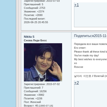
Зарегистрирован
: 2015-07-03
+1
Приглашений:
5
Сообщений:
2753
Уважение:
+2374
Позитив:
+2690
Последний визит:
2026-06-25 20:45:55
Поделиться
2015-11
Nikita S
Снова Леди Босс
Передала все ваши пожел
Его ответ:
Please thank all these kind l
You've made my day!
My best wishes to everyone
xo
Roscoe
날아라 이민호 // Взлетай (по
+2
Зарегистрирован
: 2015-07-02
Приглашений:
7
Сообщений:
16256
Уважение:
+3982
Позитив:
+1156
Пол:
Женский
Возраст:
46
[1980-07-16]