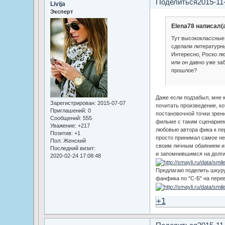
Поделиться
2015-11
Livija
Эксперт
Elena78 написал(а
Тут высококлассные
сделали литературн
Интересно, Роско лю
или он давно уже за
прошлое?
Даже если подзабыл, мне 
Зарегистрирован
: 2015-07-07
почитать произведение, ко
Приглашений:
0
постановочной точки зрени
Сообщений:
555
фильме с таким сценарием
Уважение:
+217
любовью автора фика к пер
Позитив:
+1
просто принимал самое не
Пол:
Женский
своим личным обаянием и 
Последний визит:
и запомнившимся на долги
2020-02-24 17:08:48
Предлагаю поделить шкуру
фанфика по "С-Б" на перев
+1