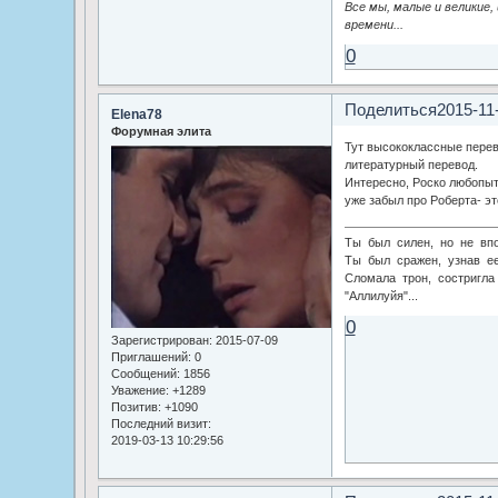
Все мы, малые и великие,
времени...
0
Поделиться
2015-11
Elena78
Форумная элита
Тут высококлассные перев
литературный перевод.
Интересно, Роско любопыт
уже забыл про Роберта- эт
Ты был силен, но не впо
Ты был сражен, узнав ее
Сломала трон, состригла 
"Аллилуйя"...
0
Зарегистрирован
: 2015-07-09
Приглашений:
0
Сообщений:
1856
Уважение:
+1289
Позитив:
+1090
Последний визит:
2019-03-13 10:29:56