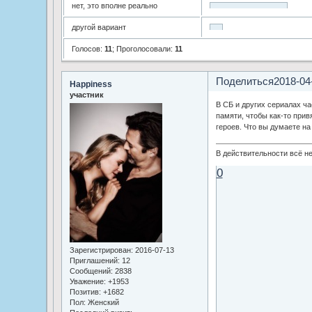
нет, это вполне реально
другой вариант
Голосов:
11
;
Проголосовали:
11
Поделиться
2018-04
Happiness
участник
В СБ и других сериалах ч
памяти, чтобы как-то прив
героев. Что вы думаете на
В действительности всё не
0
Зарегистрирован
: 2016-07-13
Приглашений:
12
Сообщений:
2838
Уважение:
+1953
Позитив:
+1682
Пол:
Женский