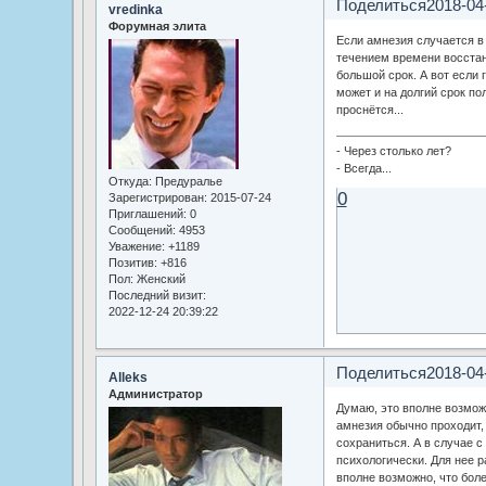
Поделиться
2018-04
vredinka
Форумная элита
Если амнезия случается в 
течением времени восстана
большой срок. А вот если 
может и на долгий срок по
проснётся...
- Через столько лет?
- Всегда...
Откуда:
Предуралье
0
Зарегистрирован
: 2015-07-24
Приглашений:
0
Сообщений:
4953
Уважение:
+1189
Позитив:
+816
Пол:
Женский
Последний визит:
2022-12-24 20:39:22
Поделиться
2018-04
Alleks
Администратор
Думаю, это вполне возмож
амнезия обычно проходит,
сохраниться. А в случае с
психологически. Для нее р
вполне возможно, что бол