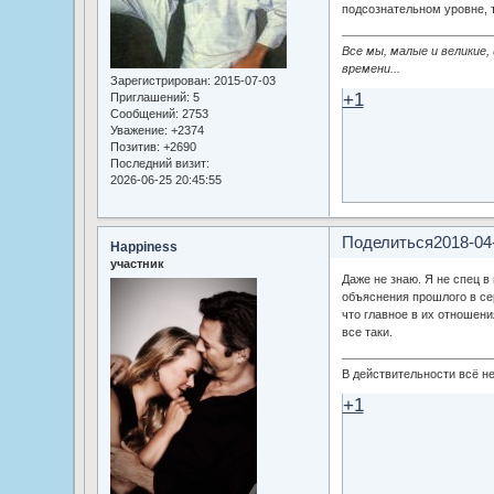
подсознательном уровне, т
Все мы, малые и великие,
времени...
Зарегистрирован
: 2015-07-03
+1
Приглашений:
5
Сообщений:
2753
Уважение:
+2374
Позитив:
+2690
Последний визит:
2026-06-25 20:45:55
Поделиться
2018-04
Happiness
участник
Даже не знаю. Я не спец в
объяснения прошлого в се
что главное в их отношени
все таки.
В действительности всё не
+1