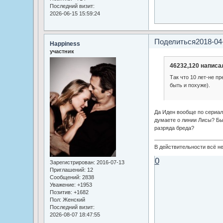
Последний визит:
2026-06-15 15:59:24
Поделиться
2018-04
Happiness
участник
46232,120 написал
Так что 10 лет-не п
быть и похуже).
Да Иден вообще по сериалу
думаете о линии Лисы? Бы
разряда бреда?
В действительности всё не
0
Зарегистрирован
: 2016-07-13
Приглашений:
12
Сообщений:
2838
Уважение:
+1953
Позитив:
+1682
Пол:
Женский
Последний визит:
2026-08-07 18:47:55