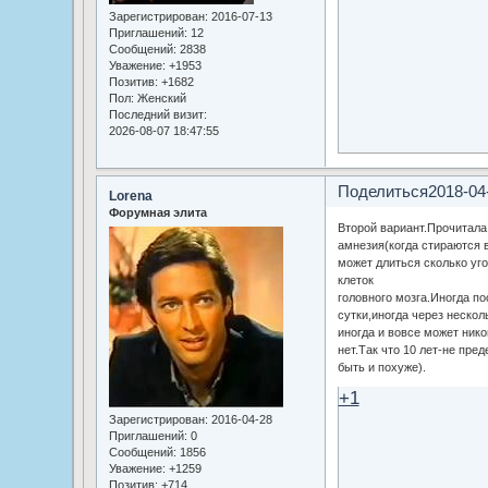
Зарегистрирован
: 2016-07-13
Приглашений:
12
Сообщений:
2838
Уважение:
+1953
Позитив:
+1682
Пол:
Женский
Последний визит:
2026-08-07 18:47:55
Поделиться
2018-04
Lorena
Форумная элита
Второй вариант.Прочитала
амнезия(когда стираются
может длиться сколько уго
клеток
головного мозга.Иногда п
сутки,иногда через несколь
иногда и вовсе может нико
нет.Так что 10 лет-не пре
быть и похуже).
+1
Зарегистрирован
: 2016-04-28
Приглашений:
0
Сообщений:
1856
Уважение:
+1259
Позитив:
+714