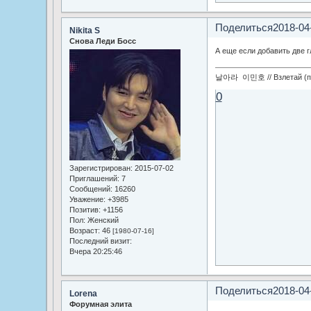
Поделиться
2018-04
Nikita S
Снова Леди Босс
А еще если добавить две г
날아라 이민호 // Взлетай (по
0
Зарегистрирован
: 2015-07-02
Приглашений:
7
Сообщений:
16260
Уважение:
+3985
Позитив:
+1156
Пол:
Женский
Возраст:
46
[1980-07-16]
Последний визит:
Вчера 20:25:46
Поделиться
2018-04
Lorena
Форумная элита