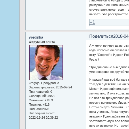
Лайонеллом,о которых она
рождении Ченнинга,мнимая
отсутствие),может еще что
вызвать это расстройство 
+1
Поделиться
2018-04
vredinka
Форумная элита
А у меня нет-нет да всплы
года, которые он сказал в 
яхту "Софию" с Иден и Роб
Крузу?
"Три дня она не выходила и
уже совершенно другой чел
И каждый раз всё больше 
Откуда:
Предуралье
то Иден в детстве, но как 
Зарегистрирован
: 2015-07-24
Может, Иден ещё сильная 
Приглашений:
0
личностью. И она ушла, за
Сообщений:
4953
Но вот это трёхдневное ра
Уважение:
+1189
новому появлению Лисы. К
Позитив:
+816
Потом смерть Ченинга... С
Пол:
Женский
пока училась, Лиса погуля
Последний визит:
авария и Иден забывает Ли
2022-12-24 20:39:22
заставляет Иден всё вспо
всю их историю. Но также 