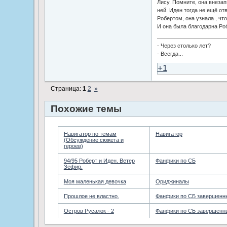
Лису. Помните, она внезап
ней. Иден тогда не ещё от
Робертом, она узнала , чт
И она была благодарна Роб
- Через столько лет?
- Всегда...
+1
Страница:
1
2
»
Похожие темы
Навигатор по темам
Навигатор
(Обсуждение сюжета и
героев)
94/95 Роберт и Иден. Ветер
Фанфики по СБ
Зефир.
Моя маленькая девочка
Ориджиналы
Прошлое не властно.
Фанфики по СБ завершенн
Остров Русалок - 2
Фанфики по СБ завершенн