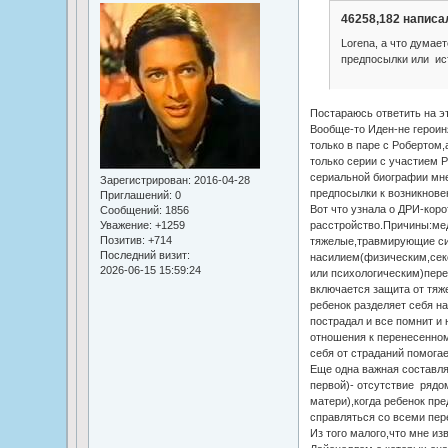
46258,182 написал
Lorenа, а что думае
предпосылки или ис
Постараюсь ответить на эт
Вообще-то Иден-не героин
только в паре с Робертом,
только серии с участием Р
сериальной биографии мне
Зарегистрирован
: 2016-04-28
предпосылки к возникнове
Приглашений:
0
Вот что узнала о ДРИ-коро
Сообщений:
1856
Уважение:
+1259
расстройство.Причины:мед
Позитив:
+714
тяжелые,травмирующие си
Последний визит:
насилием(физическим,се
2026-06-15 15:59:24
или психологическим)пере
включается защита от тяж
ребенок разделяет себя на
пострадал и все помнит и 
отношения к перенесенном
себя от страданий помогае
Еще одна важная составл
первой)- отсутствие рядо
матери),когда ребенок пр
справляться со всеми пе
Из того малого,что мне из