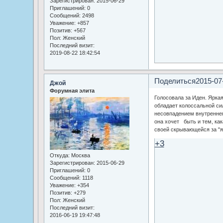
Зарегистрирован
: 2015-06-29
Приглашений:
0
Сообщений:
2498
Уважение:
+857
Позитив:
+567
Пол:
Женский
Последний визит:
2019-08-22 18:42:54
Поделиться
2015-07
Джой
Форумная элита
Голосовала за Иден. Ярка
обладает колоссальной си
несовпадением внутреннег
она хочет быть и тем, как
своей скрывающейся за "
+3
Откуда:
Москва
Зарегистрирован
: 2015-06-29
Приглашений:
0
Сообщений:
1118
Уважение:
+354
Позитив:
+279
Пол:
Женский
Последний визит:
2016-06-19 19:47:48