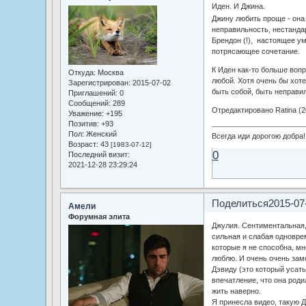
Иден. И Джина.
Джину любить проще - он
неправильность, нестандар
Брендон (!), настоящее ум
потрясающее сочетание.
К Иден как-то больше вопр
Откуда:
Москва
любой. Хотя очень бы хоте
Зарегистрирован
: 2015-07-02
быть собой, быть неправи
Приглашений:
0
Сообщений:
289
Отредактировано Ratina (2
Уважение:
+195
Позитив:
+93
Пол:
Женский
Всегда иди дорогою добра!
Возраст:
43
[1983-07-12]
0
Последний визит:
2021-12-28 23:29:24
Поделиться
2015-07
Амели
Форумная элита
Джулия. Сентиментальная
сильная и слабая одновре
которые я не способна, мн
люблю. И очень очень замо
Дэвиду (это который усаты
впечатление, что она роди
жить наверно.
Я принесла видео, такую 