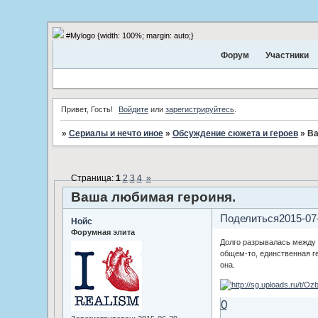
#Mylogo {width: 100%; margin: auto;}
Форум
Участники
Привет, Гость!
Войдите
или
зарегистрируйтесь
.
»
Сериалы и нечто иное
»
Обсуждение сюжета и героев
»
Ва
Страница:
1
2
3
4
»
Ваша любимая героиня.
Поделиться
2015-07
Нойс
Форумная элита
Долго разрывалась между Д
общем-то, единственная г
она.
0