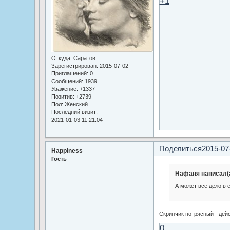
+1
Откуда:
Саратов
Зарегистрирован
: 2015-07-02
Приглашений:
0
Сообщений:
1939
Уважение:
+1337
Позитив:
+2739
Пол:
Женский
Последний визит:
2021-01-03 11:21:04
Поделиться
2015-07
Happiness
Гость
Нафаня написал(а
А может все дело в 
Скринчик потрясный - дей
0