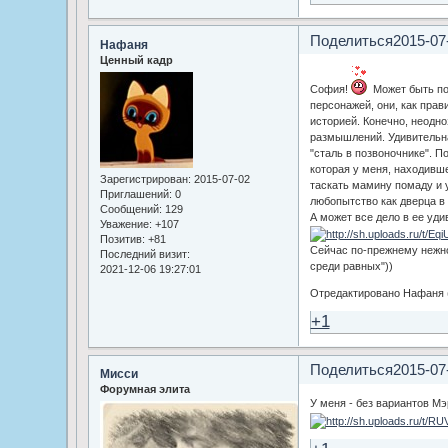
Поделиться
2015-07
Нафаня
Ценный кадр
София!
Может быть по
персонажей, они, как прав
историей. Конечно, неодн
размышлений. Удивительна
"сталь в позвоночнике". 
которая у меня, находивше
Зарегистрирован
: 2015-07-02
таскать мамину помаду и 
Приглашений:
0
любопытство как дверца в
Сообщений:
129
А может все дело в ее уди
Уважение:
+107
Позитив:
+81
Сейчас по-прежнему нежно
Последний визит:
среди равных"))
2021-12-06 19:27:01
Отредактировано Нафаня (
+1
Поделиться
2015-07
Мисси
Форумная элита
У меня - без вариантов Мэ