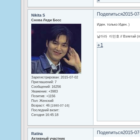
Поделиться
2015-07
Nikita S
Снова Леди Босс
Иден. только Иден. )
날아라 이민호 // Взлетай (по
+1
Зарегистрирован
: 2015-07-02
Приглашений:
7
Сообщений:
16256
Уважение:
+3983
Позитив:
+1156
Пол:
Женский
Возраст:
46
[1980-07-16]
Последний визит:
Сегодня 16:45:18
Поделиться
2015-07
Ratina
Активный участник