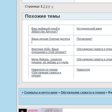
Страница:
1
2
3
4
»
Похожие темы
Ваш любимый герой в
Исторический жанр
Аббатстве Даунтон?
Ваша личная Горячая десятка
Поговорим?
!
Виктория Лейн. Ваше
Обсуждение сюжета и геро
отношение к этой героине?
Мери Дюваль- характер
Обсуждение сюжета и геро
героини, её любовь и судьба
Навигатор по темам
Навигатор
(Обсуждение сюжета и
героев)
»
Сериалы и нечто иное
»
Обсуждение сюжета и героев
»
Ва