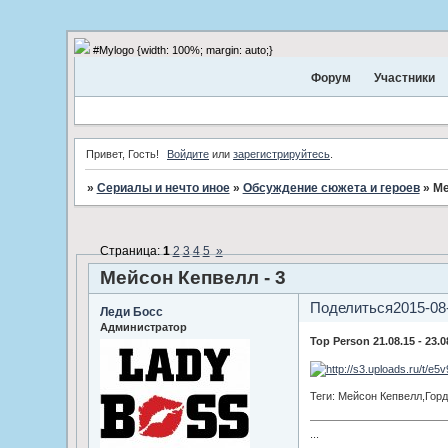
#Mylogo {width: 100%; margin: auto;}
Форум
Участники
Привет, Гость!
Войдите
или
зарегистрируйтесь
.
»
Сериалы и нечто иное
»
Обсуждение сюжета и героев
»
Ме
Страница:
1
2
3
4
5
»
Мейсон Кепвелл - 3
Поделиться
2015-08
Леди Босс
Администратор
Top Person 21.08.15 - 23.0
Теги: Мейсон Кепвелл,Гор
...