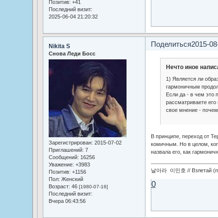
Позитив:
+41
Последний визит:
2025-06-04 21:20:32
Поделиться
2015-08
Nikita S
Снова Леди Босс
Нечто иное напис
1) Является ли обра
гармоничным продо
Если да - в чем это
рассматриваете его
свое мнение - почем
В принципе, переход от Те
Зарегистрирован
: 2015-07-02
комичным. Но в целом, ког
Приглашений:
7
назвала его, как гармони
Сообщений:
16256
Уважение:
+3983
날아라 이민호 // Взлетай (по
Позитив:
+1156
Пол:
Женский
0
Возраст:
46
[1980-07-16]
Последний визит:
Вчера 06:43:56