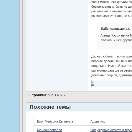
Кепы много чего делали бе
безнаказанным быть не до
раз вписался именно в эту
им всё можно". Раньше он
Sally написал(а):
А ведь Кэсси не на 
любила. У нее други
Да, не любила... но по иде
вообще должны бы вызыва
подальше. Имхо. Я как-то
как можно дальше от этого
детками следили, адаптаци
0
Страница:
1
2
3
4
5
»
Похожие темы
Блог Мейсона Кепвелла
Архив игр
Мейсон Кепвелл
Обсуждение сюжета и геро