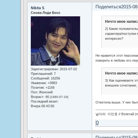
Поделиться
2015-08
Nikita S
Снова Леди Босс
Нечто иное напис
2) Какие положител
характера/поступки
интересен?
Не нравится этот персонаж
поверить в любовь его пер
Зарегистрирован
: 2015-07-02
Нечто иное напис
Приглашений:
7
Сообщений:
16256
3) Как оцениваете э
Уважение:
+3983
внешнее сочетание, 
Позитив:
+1156
Пол:
Женский
Возраст:
46
[1980-07-16]
Последний визит:
Ответила выше. У них было
Вчера 06:43:56
날아라 이민호 // Взлетай (по
0
Поделиться
2015-08