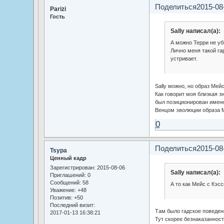
Поделиться
2015-08
Parizi
Гость
Sally написал(а):
А можно Терри не уб
Лично меня такой га
устривает.
Sally можно, но образ Мей
Как говорит моя близкая з
был позиционирован именн
Венцом эволюции образа М
0
Поделиться
2015-08
Tsypa
Ценный кадр
Зарегистрирован
: 2015-08-06
Sally написал(а):
Приглашений:
0
Сообщений:
58
А то как Мейс с Кэс
Уважение:
+48
Позитив:
+50
Последний визит:
Там было гадское поведе
2017-01-13 16:38:21
Тут скорее безнаказаннос