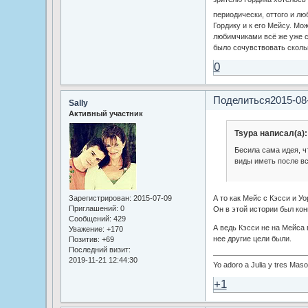
периодически, оттого и л
Гордику и к его Мейсу. Мо
любимчиками всё же уже ст
было сочувствовать скольк
0
Поделиться
2015-08
Sally
Активный участник
Tsypa написал(а):
Бесила сама идея, ч
виды иметь после вс
Зарегистрирован
: 2015-07-09
А то как Мейс с Кэсси и У
Приглашений:
0
Он в этой истории был ко
Сообщений:
429
А ведь Кэсси не на Мейса 
Уважение:
+170
нее другие цели были.
Позитив:
+69
Последний визит:
2019-11-21 12:44:30
Yo adoro a Julia y tres Mas
+1