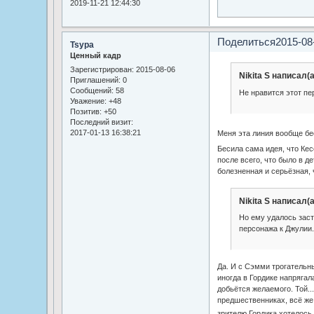
2019-11-21 12:44:30
Поделиться
2015-08
Tsypa
Ценный кадр
Зарегистрирован
: 2015-08-06
Nikita S написал(а
Приглашений:
0
Сообщений:
58
Не нравится этот пе
Уважение:
+48
Позитив:
+50
Последний визит:
2017-01-13 16:38:21
Меня эта линия вообще б
Бесила сама идея, что Кес
после всего, что было в д
болезненная и серьёзная, 
Nikita S написал(а
Но ему удалось заст
персонажа к Джулии
Да. И с Сэмми трогательн
иногда в Гордике напрягала
добьётся желаемого. Той..
предшественниках, всё же 
зрителю Гордика хотелось