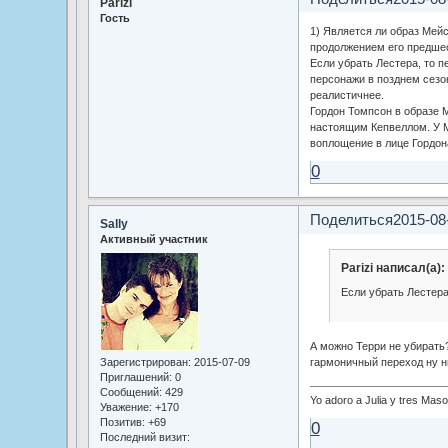
Parizi
Гость
1) Является ли образ Мей
продолжением его предше
Если убрать Лестера, то 
персонажи в позднем сезо
реалистичнее.
Гордон Томпсон в образе 
настоящим Кепвеллом. У 
воплощение в лице Гордон
0
Поделиться
2015-08
Sally
Активный участник
Parizi написал(а):
Если убрать Лестера
А можно Терри не убирать?
Зарегистрирован
: 2015-07-09
гармоничный переход ну ни
Приглашений:
0
Сообщений:
429
Yo adoro a Julia y tres Mas
Уважение:
+170
Позитив:
+69
0
Последний визит: