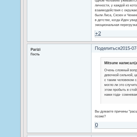
одном человеке уживаются
личности, у каждой из кот
взаимодействия с окружаю
были Лиса, Сюзен и Ченин
в детстве, когда Иден уви
эмоциональная перегрузка
+2
Поделиться
2015-07
Parizi
Гость
Mitsune написал(а
Очень сложный вопр
девочкой сильной, 
с таким человеком с
могло ли это случит
этом пробыть в сто
нами года- сомнева
Вы думаете причины "расщ
позже?
0