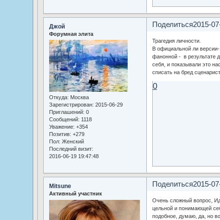
Поделиться
2015-07
Джой
Форумная элита
Трагедия личности.
В официальной ли версии-
фанонной - в результате д
себя, и показывали это на
списать на бред сценарис
0
Откуда:
Москва
Зарегистрирован
: 2015-06-29
Приглашений:
0
Сообщений:
1118
Уважение:
+354
Позитив:
+279
Пол:
Женский
Последний визит:
2016-06-19 19:47:48
Поделиться
2015-07
Mitsune
Активный участник
Очень сложный вопрос, Ид
цельной и понимающей себ
подобное, думаю, да, но в