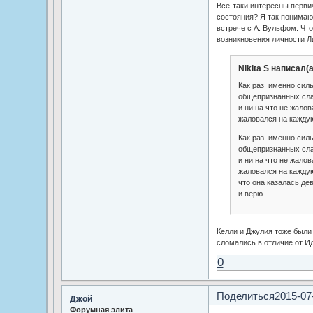
Все-таки интересны перви
состояния? Я так понимаю
встрече с А. Вульфом. Чт
возникновения личности Л
Nikita S написал(а
Как раз именно сил
общепризнанных сла
и ни на что не жалов
жаловался на каждую
Как раз именно сил
общепризнанных сла
и ни на что не жалов
жаловался на каждую
что она казалась дев
и верю.
Келли и Джулия тоже были
сломались в отличие от Ид
0
Поделиться
2015-07
Джой
Форумная элита