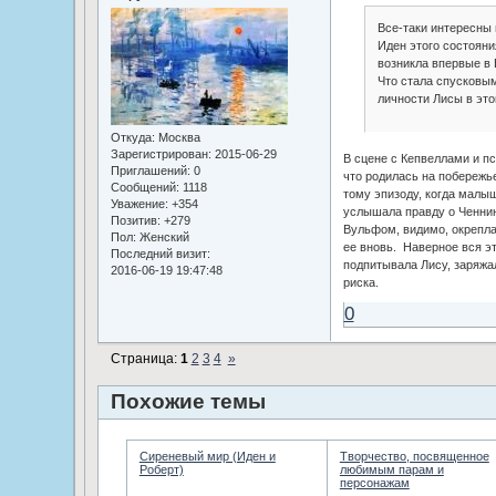
Все-таки интересны
Иден этого состоян
возникла впервые в 
Что стала спусковы
личности Лисы в это
Откуда:
Москва
Зарегистрирован
: 2015-06-29
В сцене с Кепвеллами и п
Приглашений:
0
что родилась на побережье
Сообщений:
1118
тому эпизоду, когда малы
Уважение:
+354
услышала правду о Ченнинг
Позитив:
+279
Вульфом, видимо, окрепла
Пол:
Женский
ее вновь. Наверное вся э
Последний визит:
подпитывала Лису, заряж
2016-06-19 19:47:48
риска.
0
Страница:
1
2
3
4
»
Похожие темы
Сиреневый мир (Иден и
Творчество, посвященное
Роберт)
любимым парам и
персонажам