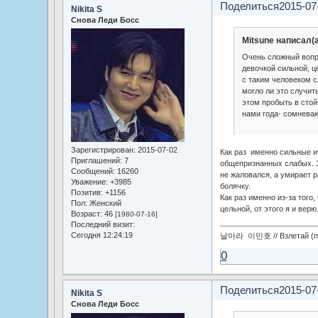
Поделиться
2015-07
Nikita S
Снова Леди Босс
Mitsune написал(а
Очень сложный вопр
девочкой сильной, 
с таким человеком с
могло ли это случит
этом пробыть в сто
нами года- сомнева
Зарегистрирован
: 2015-07-02
Как раз именно сильные 
Приглашений:
7
общепризнанных слабых. Э
Сообщений:
16260
не жаловался, а умирает р
Уважение:
+3985
болячку.
Позитив:
+1156
Как раз именно из-за того,
Пол:
Женский
цельной, от этого я и верю
Возраст:
46
[1980-07-16]
Последний визит:
Сегодня 12:24:19
날아라 이민호 // Взлетай (по
0
Поделиться
2015-07
Nikita S
Снова Леди Босс