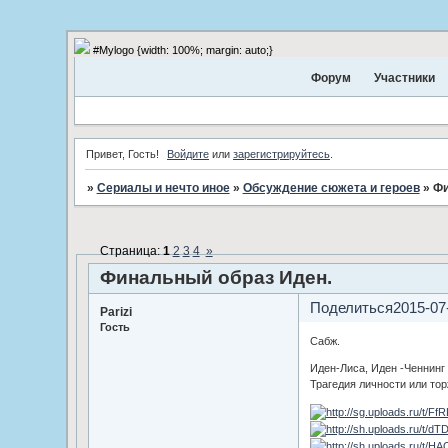
#Mylogo {width: 100%; margin: auto;}
Форум
Участники
Привет, Гость!
Войдите
или
зарегистрируйтесь
.
»
Сериалы и нечто иное
»
Обсуждение сюжета и героев
»
Фи
Страница:
1
2
3
4
»
Финальный образ Иден.
Поделиться
2015-07
Parizi
Гость
Сабж.
Иден-Лиса, Иден -Ченнинг
Трагедия личности или то