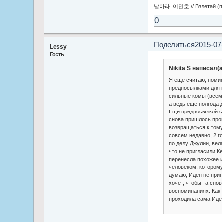
날아라 이민호 // Взлетай (по
0
Поделиться
2015-07
Lessy
Гость
Nikita S написал(а
Я еще считаю, поми
предпосылками для 
сильные комы (всем 
а ведь еще полгода
Еще предпосылкой с
снова пришлось проп
возвращаться к тому
совсем недавно, 2 г
по делу Джулии, вел
что не пригласили К
перенесла похожее 
человеком, котором
думаю, Иден не приг
хочет, чтобы та сно
воспоминаниях. Как 
проходила сама Иде