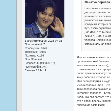
Фанатка сериала 
Насколько мне изве
диссоциативным рас
психическое состоян
уживаются как миним
каждой из которых с
пути взаимодействи
Для Иден это были Л
лично я, ИМХО, счит
увидела Софию на я
Зарегистрирован
: 2015-07-02
эмоциональная перег
Приглашений:
7
Сообщений:
16260
Уважение:
+3985
Позитив:
+1156
Я еще считаю, помимо все
Пол:
Женский
проявления этой болезни 
Возраст:
46
[1980-07-16]
как кома влияет на мозг),
Последний визит:
этими комами. Еще предпо
Сегодня 12:24:19
снова пришлось пропустит
тому событию, которое по 
Она вела репортаж с суда 
изнасилование. Жаль, что
тоже перенесла похожее и
которому доверяла, Питер
Келли как раз потому, что 
это в своих воспоминаниях
проходила сама Иден.