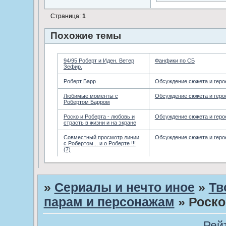
Страница:
1
Похожие темы
94/95 Роберт и Иден. Ветер
Фанфики по СБ
Зефир.
Роберт Барр
Обсуждение сюжета и геро
Любимые моменты с
Обсуждение сюжета и геро
Робертом Барром
Роско и Роберта - любовь и
Обсуждение сюжета и геро
страсть в жизни и на экране
Совместный просмотр линии
Обсуждение сюжета и геро
с Робертом... и о Роберте !!!
(7)
»
Сериалы и нечто иное
»
Тв
парам и персонажам
»
Роско
Рей