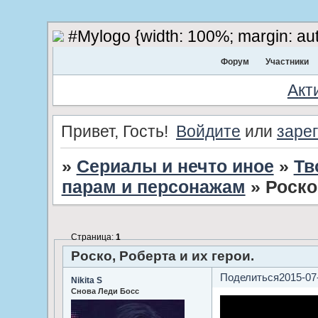
#Mylogo {width: 100%; margin: aut
Форум
Участники
Акт
Привет, Гость!
Войдите
или
заре
»
Сериалы и нечто иное
»
Тв
парам и персонажам
»
Роско
Страница:
1
Роско, Роберта и их герои.
Поделиться
2015-07
Nikita S
Снова Леди Босс