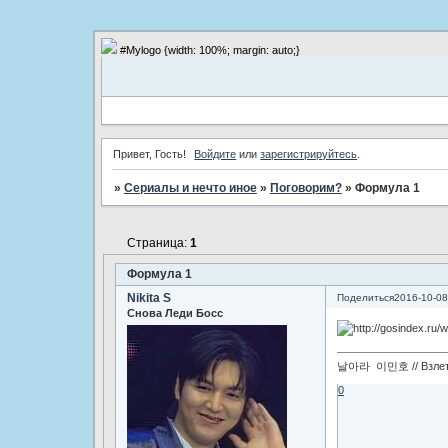
#Mylogo {width: 100%; margin: auto;}
Привет, Гость!
Войдите
или
зарегистрируйтесь
.
»
Сериалы и нечто иное
»
Поговорим?
»
Формула 1
Страница:
1
Формула 1
Nikita S
Поделиться
2016-10-08
Снова Леди Босс
날아라 이민호 // Взлетай
0