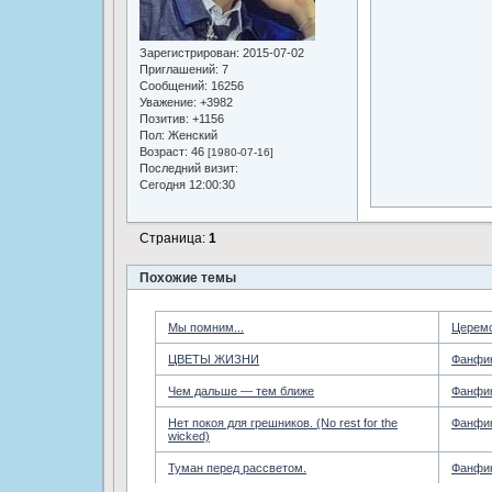
Зарегистрирован
: 2015-07-02
Приглашений:
7
Сообщений:
16256
Уважение:
+3982
Позитив:
+1156
Пол:
Женский
Возраст:
46
[1980-07-16]
Последний визит:
Сегодня 12:00:30
Страница:
1
Похожие темы
Мы помним...
Церем
ЦВЕТЫ ЖИЗНИ
Фанфик
Чем дальше — тем ближе
Фанфик
Нет покоя для грешников. (No rest for the
Фанфик
wicked)
Туман перед рассветом.
Фанфик