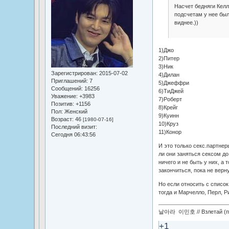
Насчет бедняги Келл
подсчетам у нее был
виднее.))
1)Джо
2)Питер
3)Ник
Зарегистрирован
: 2015-07-02
4)Дилан
Приглашений:
7
5)Джеффри
Сообщений:
16256
6)ТиДжей
Уважение:
+3983
7)Роберт
Позитив:
+1156
8)Крейг
Пол:
Женский
9)Куинн
Возраст:
46
[1980-07-16]
10)Круз
Последний визит:
11)Конор
Сегодня 06:43:56
И это только секс.партнер
ли они заняться сексом до
ничего и не быть у них, а
закончиться, пока не верну
Но если относить с список
тогда и Марчелло, Перл, Ри
날아라 이민호 // Взлетай (по
+1