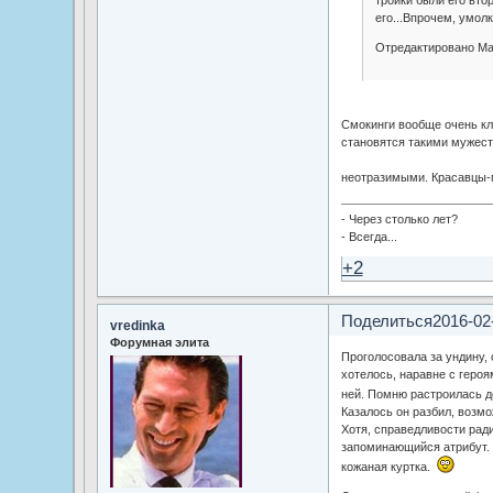
его...Впрочем, умол
Отредактировано Mar
Смокинги вообще очень кл
становятся такими мужес
неотразимыми. Красавцы-
- Через столько лет?
- Всегда...
+2
Поделиться
2016-02
vredinka
Форумная элита
Проголосовала за ундину, 
хотелось, наравне с героям
ней. Помню растроилась до
Казалось он разбил, возмо
Хотя, справедливости ради
запоминающийся атрибут. 
кожаная куртка.