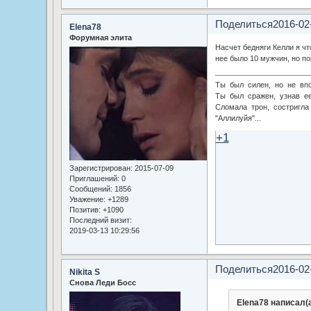
Поделиться
2016-02
Elena78
Форумная элита
Насчет бедняги Келли я чт
нее было 10 мужчин, но по
Ты был силен, но не впо
Ты был сражен, узнав ее
Сломала трон, состригла 
"Аллилуйя"...
+1
Зарегистрирован
: 2015-07-09
Приглашений:
0
Сообщений:
1856
Уважение:
+1289
Позитив:
+1090
Последний визит:
2019-03-13 10:29:56
Поделиться
2016-02
Nikita S
Снова Леди Босс
Elena78 написал(а