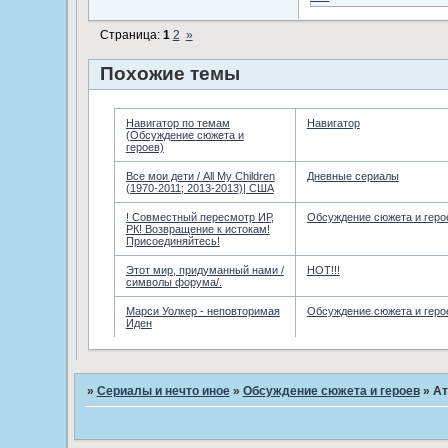
Страница:
1
2
»
Похожие темы
Навигатор по темам
Навигатор
(Обсуждение сюжета и
героев)
Все мои дети / All My Children
Дневные сериалы
(1970-2011; 2013-2013)| США
! Совместный пересмотр ИР,
Обсуждение сюжета и геро
РК! Возвращение к истокам!
Присоединяйтесь!
Этот мир, придуманный нами /
HOT!!!
символы форума/.
Марси Уолкер - неповторимая
Обсуждение сюжета и геро
Иден
»
Сериалы и нечто иное
»
Обсуждение сюжета и героев
»
Ат