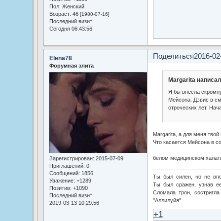
Пол:
Женский
Возраст:
46
[1980-07-16]
Последний визит:
Сегодня 06:43:56
Поделиться
2016-02
Elena78
Форумная элита
Margarita написал
Я бы внесла скромн
Мейсона. Дэвис в см
отроческих лет. Нач
Margarita, а для меня твой 
Что касается Мейсона в со
белом медицинском халати
Зарегистрирован
: 2015-07-09
Приглашений:
0
Сообщений:
1856
Ты был силен, но не впо
Уважение:
+1289
Ты был сражен, узнав ее
Позитив:
+1090
Сломала трон, состригла 
Последний визит:
"Аллилуйя"...
2019-03-13 10:29:56
+1