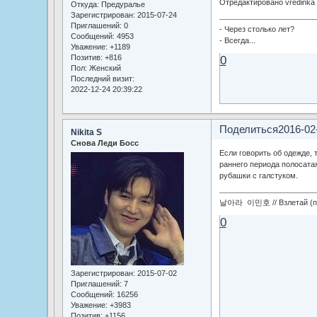
Отредактировано vredinka 
Откуда:
Предуралье
Зарегистрирован
: 2015-07-24
Приглашений:
0
- Через столько лет?
Сообщений:
4953
- Всегда...
Уважение:
+1189
Позитив:
+816
0
Пол:
Женский
Последний визит:
2022-12-24 20:39:22
Поделиться
2016-02
Nikita S
Снова Леди Босс
Если говорить об одежде, 
раннего периода полосатая
рубашки с галстуком.
날아라 이민호 // Взлетай (по
0
Зарегистрирован
: 2015-07-02
Приглашений:
7
Сообщений:
16256
Уважение:
+3983
Позитив:
+1156