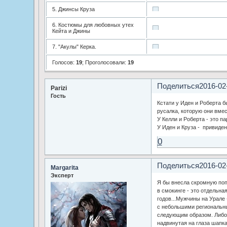
5. Джинсы Круза
6. Костюмы для любовных утех
Кейта и Джины
7. "Акулы" Керка.
Голосов:
19
;
Проголосовали:
19
Поделиться
2016-02
Parizi
Гость
Кстати у Иден и Роберта б
русалка, которую они вмес
У Келли и Роберта - это па
У Иден и Круза - привиден
0
Поделиться
2016-02
Margarita
Эксперт
Я бы внесла скромную поп
в смокинге - это отдельна
годов...Мужчины на Урале 
с небольшими региональн
следующим образом. Либо 
надвинутая на глаза шапка