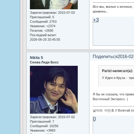
Все мы, малые и великие,
времени...
Зарегистрирован
: 2015-07-03
Приглашений:
5
+3
Сообщений:
2753
Уважение:
+2374
Позитив:
+2690
Последний визит:
2026-06-25 20:45:55
Поделиться
2016-02
Nikita S
Снова Леди Босс
Parizi написал(а):
У Иден и Круза - пр
Я бы не сказала, что приви
Восточный Экспресс. )
날아라 이민호 // Взлетай (по
Зарегистрирован
: 2015-07-02
0
Приглашений:
7
Сообщений:
16256
Уважение:
+3983