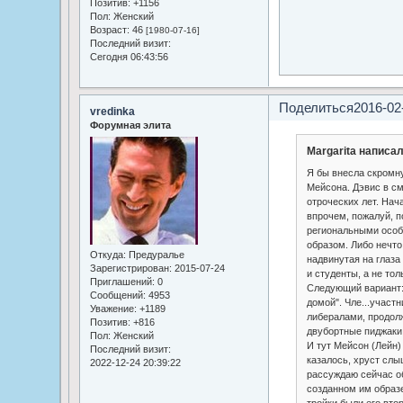
Позитив:
+1156
Пол:
Женский
Возраст:
46
[1980-07-16]
Последний визит:
Сегодня 06:43:56
Поделиться
2016-02
vredinka
Форумная элита
Margarita написал
Я бы внесла скромн
Мейсона. Дэвис в см
отроческих лет. Нач
впрочем, пожалуй, 
региональными особ
образом. Либо нечто
Откуда:
Предуралье
надвинутая на глаза
Зарегистрирован
: 2015-07-24
и студенты, а не то
Приглашений:
0
Следующий вариант:
Сообщений:
4953
домой". Чле...учас
Уважение:
+1189
либералами, продол
Позитив:
+816
двубортные пиджаки
Пол:
Женский
И тут Мейсон (Лейн)
Последний визит:
казалось, хруст слы
2022-12-24 20:39:22
рассуждаю сейчас об
созданном им образ
тройки были его вто