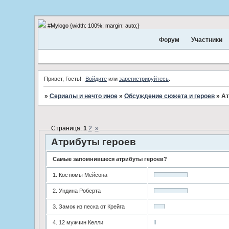
#Mylogo {width: 100%; margin: auto;}
Форум
Участники
Привет, Гость!
Войдите
или
зарегистрируйтесь
.
»
Сериалы и нечто иное
»
Обсуждение сюжета и героев
»
Ат
Страница:
1
2
»
Атрибуты героев
Самые запомнившеся атрибуты героев?
1. Костюмы Мейсона
2. Ундина Роберта
3. Замок из песка от Крейга
4. 12 мужчин Келли