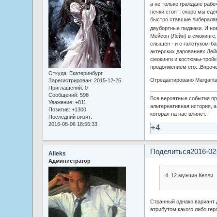
а не только граждане раб
печки стоят: скоро мы еде
быстро ставшие либерала
двубортные пиджаки. И но
Мейсон (Лейн) в смокинге,
слышен - и с галстуком-ба
актерских дарованиях Лей
смокинги и костюмы-тройк
продолжением его...Впроч
Откуда:
Екатеринбург
Отредактировано Margarita
Зарегистрирован
: 2015-12-25
Приглашений:
0
Сообщений:
598
Все вероятные события пр
Уважение:
+811
альтернативная история, а
Позитив:
+1300
которая на нас влияет.
Последний визит:
2016-08-06 18:56:33
+4
Поделиться
2016-02
Alleks
Администратор
4. 12 мужчин Келли
Странный однако вариант д
атрибутом какого либо гер