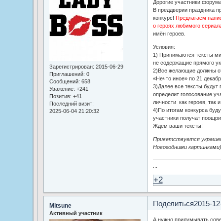
Дорогие участники форума
В преддверии праздника п
конкурс!
Предлагаем напи
о героях любимого сериал
имён героев.
Условия:
1) Принимаются тексты ми
не содержащие прямого ук
Зарегистрирован
: 2015-06-29
2)Все желающие должны о
Приглашений:
0
«Нечто иное» по 21 декаб
Сообщений:
658
3)Далее все тексты будут
Уважение:
+241
определит голосование уч
Позитив:
+41
личности как героев, так и
Последний визит:
4)По итогам конкурса буд
2025-06-04 21:20:32
участники получат поощри
Ждем ваши тексты!
Приветствуется украшени
Новогодними картинками
...
+2
Поделиться
2015-12
Mitsune
Активный участник
А нужно придумывать сов