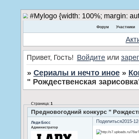
#Mylogo {width: 100%; margin: aut
Форум
Участники
Акт
Привет, Гость!
Войдите
или
заре
»
Сериалы и нечто иное
»
Ко
" Рождественская зарисовка
Страница:
1
Предновогодний конкурс " Рождест
Поделиться
2015-12
Леди Босс
Администратор