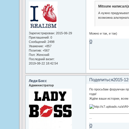
Mitsune написал(а
А нужно придумыват
возможна альтернат
Зарегистрирован
: 2015-06-29
Можно и так, и так)
Приглашений:
0
0
Сообщений:
2498
Уважение:
+857
Позитив:
+567
Пол:
Женский
Последний визит:
2019-08-22 18:42:54
Поделиться
2015-12
Леди Босс
Администратор
По просьбам форумчан при
года!
Ждём ваши истории, всем 
...
0