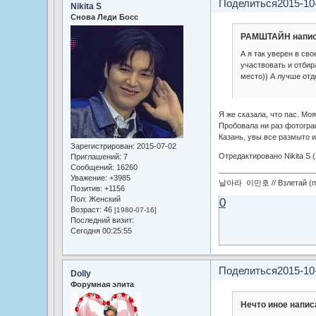
Поделиться
2015-10
Nikita S
Снова Леди Босс
РАМШТАЙН напис
А я так уверен в сво
участвовать и отбир
место)) А лучше отд
Я же сказала, что пас. Моя
Пробовала ни раз фотогра
Казань, увы все размыто и
Зарегистрирован
: 2015-07-02
Отредактировано Nikita S (
Приглашений:
7
Сообщений:
16260
Уважение:
+3985
날아라 이민호 // Взлетай (по
Позитив:
+1156
Пол:
Женский
0
Возраст:
46
[1980-07-16]
Последний визит:
Сегодня 00:25:55
Поделиться
2015-10
Dolly
Форумная элита
Нечто иное напис