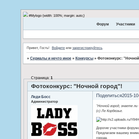
#Mylogo {width: 100%; margin: auto;}
Форум
Участники
Привет, Гость!
Войдите
или
зарегистрируйтесь
.
»
Сериалы и нечто иное
»
Конкурсы
»
Фотоконкурс: "Ночной
Страница:
1
Фотоконкурс: "Ночной город"!
Поделиться
2015-10
Леди Босс
Администратор
"Ночной город, знаете ли
(с) Ле Корбюзье.
Дорогие участники форума
Предлагаем вашему внима
города.