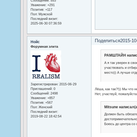
Сообщений:
553
Уважение:
+291
Позитив:
+117
Пол:
Мужской
Последний визит:
2025-06-30 07:36:59
Поделиться
2015-10
Нойс
Форумная элита
РАМШТАЙН напис
А я так уверен в сво
участвовать и отбир
место)) А лучше отд
Зарегистрирован
: 2015-06-29
Приглашений:
0
Лёша, как так?!)) Мы что 
Сообщений:
2498
Нет, участвуй, пожалуйста,
Уважение:
+857
Позитив:
+567
Mitsune написал(а
Пол:
Женский
Последний визит:
Должен быть обязате
2019-08-22 18:42:54
достопримечательно
Боюсь до центра со 