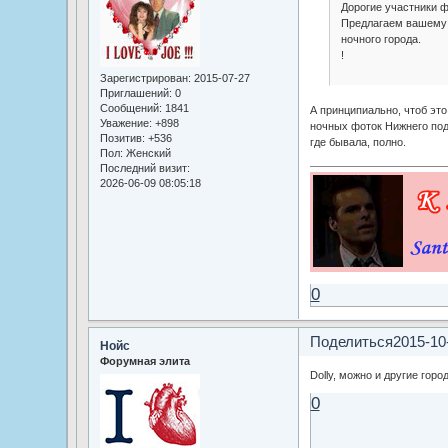
Дорогие участники 
Предлагаем вашему 
ночного города.
!
Зарегистрирован
: 2015-07-27
Приглашений:
0
Сообщений:
1841
А принципиально, чтоб это
Уважение:
+898
ночных фоток Нижнего под 
Позитив:
+536
где бывала, полно.
Пол:
Женский
Последний визит:
2026-06-09 08:05:18
0
Поделиться
2015-10
Нойс
Форумная элита
Dolly, можно и другие горо
0