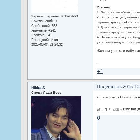
Условия:
1. Фотографии обязательно
Зарегистрирован
: 2015-06-29
2. Все желающие должны о
Приглашений:
0
администратору «Нечто и
Сообщений:
658
3. Далее все фотографии 
Уважение:
+241
снимок определит голосов
Позитив:
+41
4. По итогам конкурса буд
Последний визит:
участники получат поощри
2025-06-04 21:20:32
Желаем успеха и ждём ва
...
+1
Поделиться
2015-10
Nikita S
Снова Леди Босс
Я точно пас. ) Мой фотик
날아라 이민호 // Взлетай (по
0