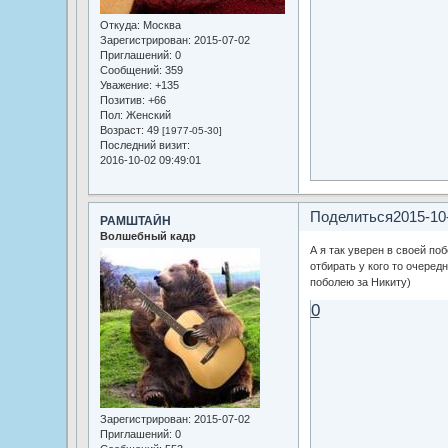
Откуда:
Москва
Зарегистрирован
: 2015-07-02
Приглашений:
0
Сообщений:
359
Уважение:
+135
Позитив:
+66
Пол:
Женский
Возраст:
49
[1977-05-30]
Последний визит:
2016-10-02 09:49:01
Поделиться
2015-10
РАМШТАЙН
Волшебный кадр
А я так уверен в своей поб
отбирать у кого то очеред
поболею за Никиту)
0
Зарегистрирован
: 2015-07-02
Приглашений:
0