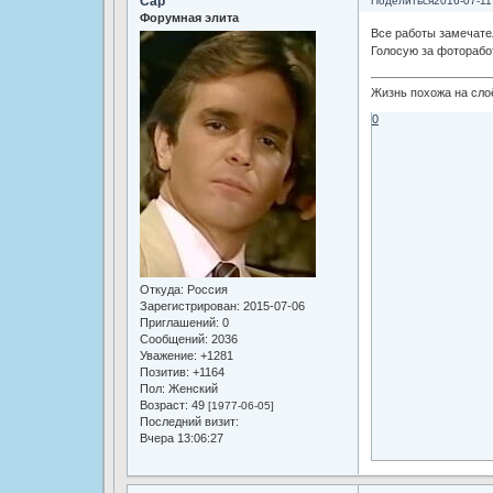
Cap
Поделиться
2016-07-11
Форумная элита
Все работы замечате
Голосую за фоторабо
Жизнь похожа на слоё
0
Откуда:
Россия
Зарегистрирован
: 2015-07-06
Приглашений:
0
Сообщений:
2036
Уважение:
+1281
Позитив:
+1164
Пол:
Женский
Возраст:
49
[1977-06-05]
Последний визит:
Вчера 13:06:27