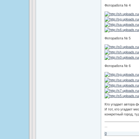
Фоторабота № 4
Фоторабота № 5
Фоторабота № 6
Кто угадает автора ф
И тот, кто угадает м
конкретный город, ту
...
0