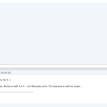
 23:01:23
у № 5. )
. Фотки в ней 3 и 4 - это Москва-сити. Остальные в ней не знаю...