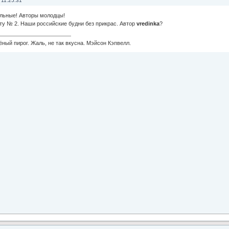
 11:25:31
льные! Авторы молодцы!
ту № 2. Наши российские будни без прикрас. Автор
vredinka
?
ный пирог. Жаль, не так вкусна. Мэйсон Кэпвелл.