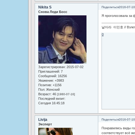
Nikita S
Поделиться
2016-07-10
Снова Леди Босс
Я проголосовала за 
날아라 이민호 // Взлетай
0
Зарегистрирован
: 2015-07-02
Приглашений:
7
Сообщений:
16256
Уважение:
+3983
Позитив:
+1156
Пол:
Женский
Возраст:
46
[1980-07-16]
Последний визит:
Сегодня 16:45:18
Livija
Поделиться
2016-07-10
Эксперт
Понравились виды гор
соответствует всё же