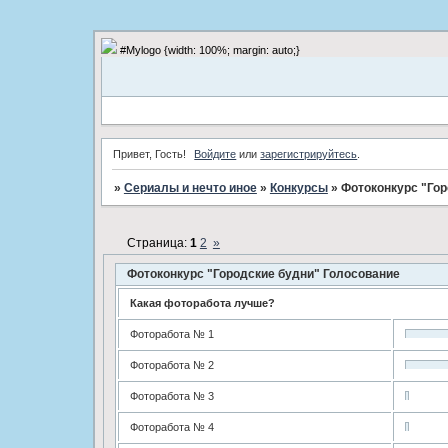
#Mylogo {width: 100%; margin: auto;}
Привет, Гость!
Войдите
или
зарегистрируйтесь
.
»
Сериалы и нечто иное
»
Конкурсы
»
Фотоконкурс "Гор
Страница:
1
2
»
Фотоконкурс "Городские будни" Голосование
Какая фоторабота лучше?
Фоторабота № 1
Фоторабота № 2
Фоторабота № 3
Фоторабота № 4