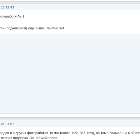
 15:19:43
фотоработу № 1
 (поднимайся) еще выше, Ли Мин Хо!
 21:27:01
одов и в других фотоработах (в частности, №2, №3, №4), но теме больше, на мой вз
 первая подборка. За неё мой голос.