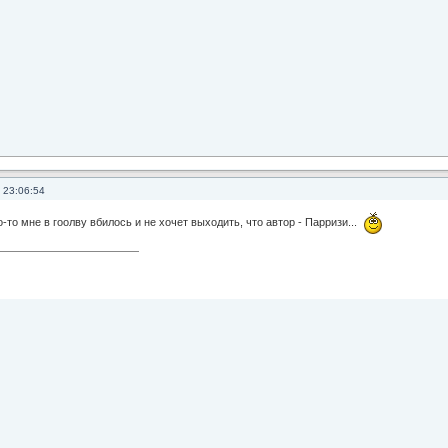
 23:06:54
о-то мне в гоолву вбилось и не хочет выходить, что автор - Парризи...