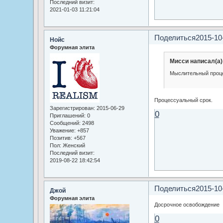
Последний визит:
2021-01-03 11:21:04
Поделиться
2015-10
Нойс
Форумная элита
Мисси написал(а)
Мыслительный проц
Процессуальный срок.
Зарегистрирован
: 2015-06-29
0
Приглашений:
0
Сообщений:
2498
Уважение:
+857
Позитив:
+567
Пол:
Женский
Последний визит:
2019-08-22 18:42:54
Поделиться
2015-10
Джой
Форумная элита
Досрочное освобождение
0