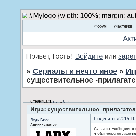
#Mylogo {width: 100%; margin: aut
Форум
Участники
Акт
Привет, Гость!
Войдите
или
заре
»
Сериалы и нечто иное
»
Иг
существительное -прилагат
Страница:
1
2
3
…
6
»
Игра: существительное -прилагате
Поделиться
2015-10
Леди Босс
Администратор
Суть игры: Необходимо со
чтобы последнее существ