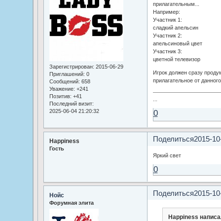
прилагательным...
Например:
Участник 1:
сладкий апельсин
Участник 2:
апельсиновый цвет
Участник 3:
цветной телевизор
Зарегистрирован
: 2015-06-29
Игрок должен сразу проду
Приглашений:
0
прилагательное от данного
Сообщений:
658
Уважение:
+241
Позитив:
+41
...
Последний визит:
0
2025-06-04 21:20:32
Поделиться
2015-10
Happiness
Гость
Яркий свет
0
Поделиться
2015-10
Нойс
Форумная элита
Happiness написа