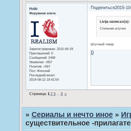
Поделиться
2015-10
Нойс
Форумная элита
Livija написал(а):
Стильная штучка
Штучный товар
Зарегистрирован
: 2015-06-29
0
Приглашений:
0
Сообщений:
2498
Уважение:
+857
Позитив:
+567
Пол:
Женский
Последний визит:
2019-08-22 18:42:54
Страница:
1
2
3
…
6
»
»
Сериалы и нечто иное
»
Иг
существительное -прилагат