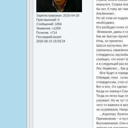
вернулся. Скорее вс
бы нет. К тому же та
Альбионом».
Зарегистрирован
: 2016-04-28
Но об этом он подума
Приглашений:
0
необходимо.
Сообщений:
1856
Его разбудил голос 
Уважение:
+1259
-Внимание, дамы и г
Позитив:
+714
Как же быстро пролет
Последний визит:
Итак, он прилетел.
2026-06-15 15:59:24
Шасси коснулись бет
сменилось оживленно
стюардессы заулыбал
сообщил, что полет 
и в следующий раз в
Лос-Анджелес... Как д
-Все будет в порядке
Обождав, пока схлын
стюардессам, стал сп
Вот и все. Он сделал 
Когда он покинул Сан
Тогда он легко еще о
угрожает. Но не тут 
чего-то важного в жи
не ослабевала. Напр
...Аэропорт. Взлетна
Приземление – и пуст
Воспоминания. Они ни
лежали как документы