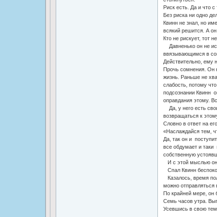
Риск есть. Да и что с
Без риска ни одно де
Квинн не знал, но им
всякий решится. А он,
Кто не рискует, тот н
Давненько он не исп
ввязывающимся в сом
Действительно, ему н
Прочь сомнения. Он 
жизнь. Раньше не хва
слабость, потому что
подсознании Квинн о
оправдания этому. Вс
Да, у него есть свои
возвращаться к этому
Словно в ответ на ег
«Наслаждайся тем, чт
Да, так он и поступи
все обдумает и таки
собственную устоявш
И с этой мыслью он 
Спал Квинн беспокой
Казалось, время пол
можно отправляться в
По крайней мере, он 
Семь часов утра. Вы
Усевшись в свою тем