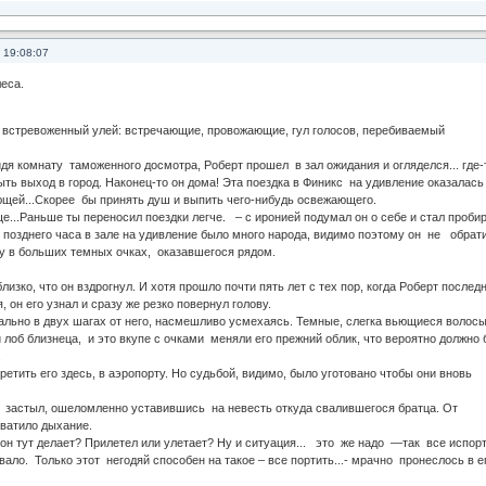
 19:08:07
еса.
встревоженный улей: встречающие, провожающие, гул голосов, перебиваемый
дя комнату таможенного досмотра, Роберт прошел в зал ожидания и огляделся... где-
ть выход в город. Наконец-то он дома! Эта поездка в Финикс на удивление оказалась
щей...Скорее бы принять душ и выпить чего-нибудь освежающего.
..Раньше ты переносил поездки легче. – с иронией подумал он о себе и стал проби
 позднего часа в зале на удивление было много народа, видимо поэтому он не обрат
у в больших темных очках, оказавшегося рядом.
лизко, что он вздрогнул. И хотя прошло почти пять лет с тех пор, когда Роберт послед
, он его узнал и сразу же резко повернул голову.
вально в двух шагах от него, насмешливо усмехаясь. Темные, слегка вьющиеся волос
лоб близнеца, и это вкупе с очками меняли его прежний облик, что вероятно должно
о.
ретить его здесь, в аэропорту. Но судьбой, видимо, было уготовано чтобы они вновь
 застыл, ошеломленно уставившись на невесть откуда свалившегося братца. От
ватило дыхание.
н тут делает? Прилетел или улетает? Ну и ситуация... это же надо —так все испорти
вало. Только этот негодяй способен на такое – все портить...- мрачно пронеслось в е