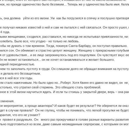
ок, но прежде одиночество было безликим... Теперь же у одиночества было имя. Келл
ь, она должна уйти из его жизни. Ум как бы погрузился в спячку и послушно притворя
не получал никаких известий о ней и сам не пытался с ней связаться. Он просто ушел,
4 года.
ными женщинами, сходился, расставался, но никогда не испытывал привязанности, ни 
полюбить. Было все, что угодно - но только не любовь.
обы не думать о том времени. Тогда, покинув Санта-Барбару, он поступил правильно.
ился сон. Он обнимает и страстно целует женщину. Женщину с прекрасными голубы
 от удовольствия... и ее лицо запрокинулось под его поцелуями. Он чувствует вкус ее
н не может остановиться... он не хочет останавливаться и желает большего.
видной периодичностью.
ем-то заполнить пустоту в груди. Он слишком долго не обращал внимания на пустоту
 и делала его беззащитным.
ся в ней все эти годы.
и стало навязчивым. Но было одно но...Роберт. Хотя Квинн его давно не видел, он не
столько, что утратил свой стержень. Это обещало стать проблемой.
вное в этой жизни научиться ждать. И если ты стоишь у закрытой двери, верь – она ра
сомнения.
ое мероприятие, а проще авантюра? И каков будет ее результат? Не обернется ли она 
ждет в случае провала? Он не глупец, чтобы не понимать, что легкой прогулки не будет
арантия, что его не узнают?
н провел в раздумьях. Он много раз прокручивал в голове разные варианты развития
льно подготовиться ко всем, даже самым неожиданным сюрпризам, с которыми он мог