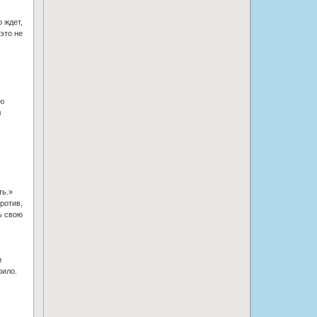
 ждет,
это не
ую
л
ть.»
ротив,
ь свою
и
оило.