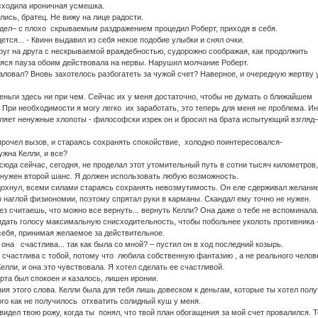
ходила ироничная усмешка.
сь, братец. Не вижу на лице радости.
ел– с плохо скрываемым раздражением процедил Роберт, приходя в себя.
я... - Квинн выдавил из себя некое подобие улыбки и снял очки.
уг на друга с нескрываемой враждебностью, судорожно соображая, как продолжить
яся пауза обоим действовала на нервы. Нарушил молчание Роберт.
овал? Вновь захотелось разбогатеть за чужой счет? Наверное, и очередную жертву 
ньги здесь ни при чем. Сейчас их у меня достаточно, чтобы не думать о ближайшем
 При необходимости я могу легко их заработать, это теперь для меня не проблема. Ин
вляет ненужные хлопоты - философски изрек он и бросил на брата испытующий взгляд
прочел вызов, и стараясь сохранять спокойствие, холодно поинтересовался-
жна Келли, и все?
да сейчас, сегодня, не проделал этот утомительный путь в сотни тысяч километров,
м нужен второй шанс. Я должен использовать любую возможность.
охнул, всеми силами стараясь сохранять невозмутимость. Он еле сдерживал желани
го наглой физиономии, поэтому спрятал руки в карманы. Скандал ему точно не нужен.
 считаешь, что можно все вернуть... вернуть Келли? Она даже о тебе не вспоминала
идать голосу максимальную снисходительность, чтобы побольнее уколоть противника 
бя, принимая желаемое за действительное.
 она счастлива... так как была со мной? – пустил он в ход последний козырь.
 счастлива с тобой, потому что любила собственную фантазию , а не реального челов
елли, и она это чувствовала. Я хотел сделать ее счастливой.
рта был спокоен и казалось, лишен иронии.
ия этого слова. Келли была для тебя лишь довеском к деньгам, которые ты хотел полу
того как не получилось отхватить солидный куш у меня.
е видел твою рожу, когда ты понял, что твой план обогащения за мой счет провалился. Т