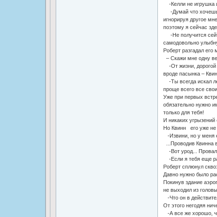
-Келли не игрушка и
-Думай что хочешь..
игнорируя другое мне
поэтому я сейчас зде
-Не получится сейча
самодовольно улыбн
Роберт разгадал его 
– Скажи мне одну вещ
-От жизни, дорогой бр
вроде пасынка – Квин
-Ты всегда искал лег
проще всего все сво
Уже при первых встре
обязательно нужно им
только для тебя!
И никаких угрызений 
Но Квинн его уже не
-Извини, но у меня е
...Проводив Квинна в
-Вот урод... Провал
-Если я тебя еще раз
Роберт сплюнул скво
Давно нужно было рас
Покинув здание аэроп
не выходил из головы
-Что он в действите
От этого негодяя нич
-А все же хорошо, чт