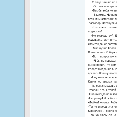
С лица Квинна не с
-Вот мы и встретили
-Век бы тебя не вид
-Взаимно. Но придетс
Мужчины смотрели др
разговор. Затянувша
-Так зачем ты пожал
подыскал?
-Не злорадствуй. Де
будущем... лет пять.
избыток денег доста
- Мне нужна Келли.
В его словах Роберт 
-Вот так просто– ну
-Я бы не приехал сю
бы не верил, что на
Роберт медленно выд
врезать Квинну по е
-Неужели ты всерьез
Квинн постарался пр
-Ты обманываешь се
-Уверен, что с тобой
-Она никогда не была
-Неправда! Я любил К
-Любил? – голос Робе
-Ты не знаешь значен
Кепвеллов ... после 
– Ха -ха, жаль что н