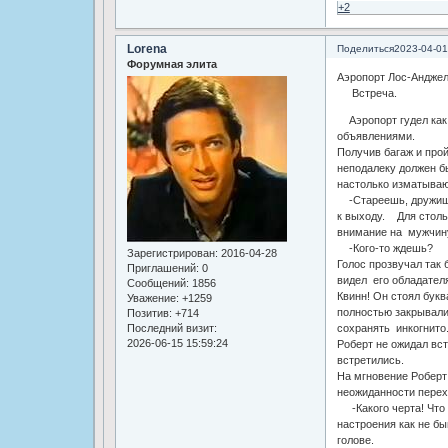
+2
Lorena
Поделиться
2023-04-01
Форумная элита
Аэропорт Лос-Анджел
Встреча.
Аэропорт гудел как 
объявлениями.
Получив багаж и прой
неподалеку должен бы
настолько изматываю
-Стареешь, дружище.
к выходу. Для столь
внимание на мужчин
-Кого-то ждешь?
Зарегистрирован
: 2016-04-28
Голос прозвучал так б
Приглашений:
0
видел его обладателя
Сообщений:
1856
Квинн! Он стоял бук
Уважение:
+1259
полностью закрывали 
Позитив:
+714
Последний визит:
сохранять инкогнит
2026-06-15 15:59:24
Роберт не ожидал вст
встретились.
На мгновение Роберт
неожиданности перех
-Какого черта! Что о
настроения как не бы
голове.