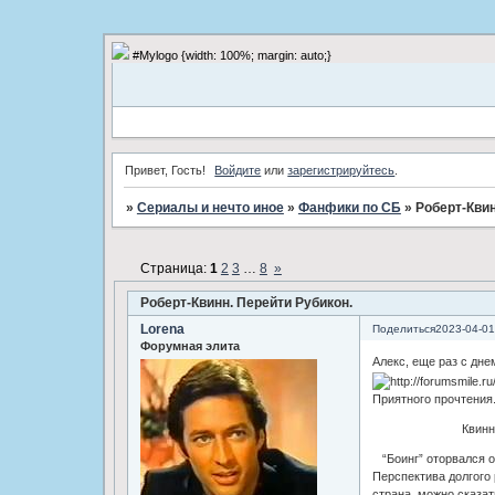
#Mylogo {width: 100%; margin: auto;}
Привет, Гость!
Войдите
или
зарегистрируйтесь
.
»
Сериалы и нечто иное
»
Фанфики по СБ
»
Роберт-Квин
Страница:
1
2
3
…
8
»
Роберт-Квинн. Перейти Рубикон.
Lorena
Поделиться
2023-04-01
Форумная элита
Алекс, еще раз с дн
Приятного прочтения
Квинн. Решит
“Боинг” оторвался от
Перспектива долгого 
страна, можно сказат