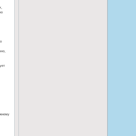
х,
но
то
чно,
ует
ежнему