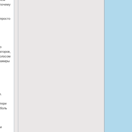
 почему
 просто
о
аторов,
голосом
сажиры
р.
отери
 боль
ни