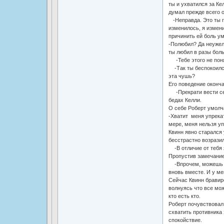
ты и ухватился за Ке
думал прежде всего о
-Неправда. Это ты г
изменилось, я измени
причинить ей боль ум
-Полюбил? Да неужел
ты любил в разы бол
-Тебе этого не понят
-Так ты беспокоился
эта чушь?
Его поведение оконча
-Прекрати вести себ
бедах Келли.
О себе Роберт умолча
-Хватит меня упрека
мере, меня нельзя уп
Квинн явно старался
бесстрастно возрази
-В отличие от тебя я
Пропустив замечание
-Впрочем, можешь ду
вновь вместе. И у ме
Сейчас Квинн бравиро
волнуясь что все мож
кто есть кто.
Роберт почувствовал
схватить противника 
спокойствие.