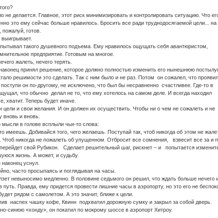
 того?
ло не делается. Главное, этот риск минимизировать и контролировать ситуацию. Что его
енно это ему сейчас больше нравилось. Бросить все ради труднодосягаемой цели... на 
 пожалуй, готов.
е выигрывает.
ытывал такого душевного подъема. Ему нравилось ощущать себя авантюристом,
нительное предприятие. Готовым на многое.
ечего жалеть, нечего терять.
наконец принял решение, которое должно полностью изменить его нынешнюю постыл
тало решимости это сделать. Так с ним было и не раз. Потом он сожалел, что прояви
 поступи он по-другому, не исключено, что был бы несравненно счастливее. Где-то в
щущал, что обычно делал не то, что ему хотелось на самом деле. И всегда находил
е, хватит. Теперь будет иначе.
 цели и свои желания. И он должен их осуществить. Чтобы ни о чем не сожалеть и не
 вновь и вновь.
о мысли в голове всплыли чьи-то слова:
о имеешь. Добивайся того, чего желаешь. Поступай так, чтоб никогда об этом не жале
т. Чтоб никогда не пожалеть об упущенном. Отбросит все сомнения, взвесит все за и п
 перейдет свой Рубикон. Сделает решительный шаг, рискнет – и попытается изменит
уюся жизнь. А может, и судьбу.
наконец уснул.
но, часто просыпаясь и поглядывая на часы.
зет невыносимо медленно. В половине седьмого он решил, что ждать больше нечего 
 путь. Правда, ему придется провести лишние часы в аэропорту, но это его не беспок
будет рядом с самолетом. А это значит, ближе к цели.
пив наспех чашку кофе, Квинн подхватил дорожную сумку и закрыл за собой дверь.
но-синюю «хонду», он покатил по мокрому шоссе в аэропорт Хитроу.