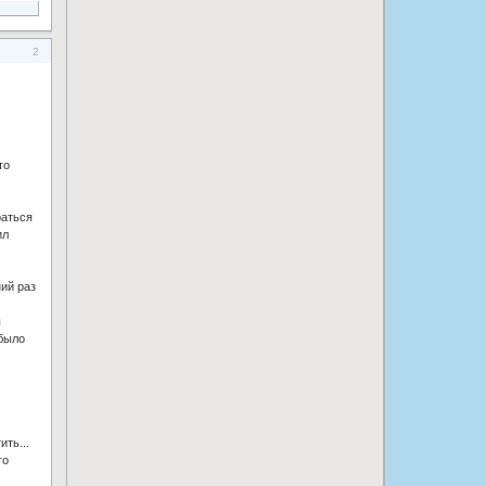
2
то
раться
ил
ний раз
ы
 было
ть...
го