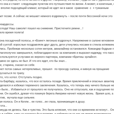
его она и станет следующим пунктом его путешествия по жизни. А может, и конечным,
м вполне подходящий климат, который не идет ни в какое сравнение с « туманным
ет позже. А сейчас не мешает немного вздремнуть – после почти бессонной ночи это
стюардессы.
оспода! Наш самолет пошел на снижение. Пристегните ремни…!
ело время полета!
она посадочной полосы, и «Боинг» легонько вздрогнул. Напряжение в салоне мгновенн
й суетой: взрослые поздравляли друг друга, дети уткнулись носами в стекла иллюмин
ись. Пробежав несколько сотен метров, авиалайнер остановился. Командир бодрым 
благополучно завершился, поблагодарил всех за компанию и выразил надежду, что пас
оспользуются услугами их верного партнера, компании «Бритиш эрлайнз».
авно он здесь не был. И что его ждет, кто бы знал...
, старина, сказал он себе.
ет поток самых нетерпеливых, прошел по проходу салона, и кивнув на прощание
ускаться по трапу.
то, что хотел. Отступать поздно.
та-Барбару, казалось, что все осталось позади. Время приключений и опасных авантю
тделался и избежал тюремного заключения. Казалось, что теперь ему ничего больше не
то было... Избавиться от прошлого не получалось. Оно не отпускало, как и ощущение п
зни. Он ошибся, думая что покинув берега Америки начнет новую жизнь. Время шло, а
отив, мучала еще сильнее.
я полоса. Он и Келли... ее голос...ее глаза, проникающие в душу.
ота...
куда не делись. Как и чувства. Это была иллюзия, что они со временем исчезнут... О
 в сейфе, ключ от которого был потерян, и избавиться от них не имело возможности.