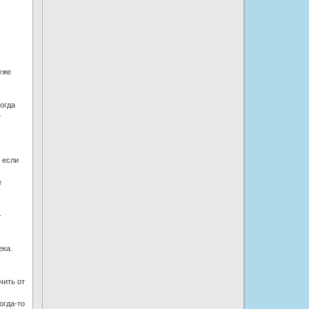
уже
огда
–
 если
е
.
-
ека.
чить от
огда-то