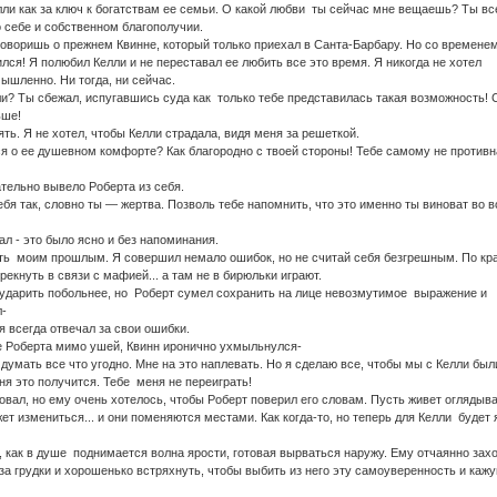
лли как за ключ к богатствам ее семьи. О какой любви ты сейчас мне вещаешь? Ты вс
 себе и собственном благополучии.
оворишь о прежнем Квинне, который только приехал в Санта-Барбару. Но со времене
лся! Я полюбил Келли и не переставал ее любить все это время. Я никогда не хотел
ышленно. Ни тогда, ни сейчас.
и? Ты сбежал, испугавшись суда как только тебе представилась такая возможность! 
ьше!
ь. Я не хотел, чтобы Келли страдала, видя меня за решеткой.
 о ее душевном комфорте? Как благородно с твоей стороны! Тебе самому не противн
тельно вывело Роберта из себя.
я так, словно ты — жертва. Позволь тебе напомнить, что это именно ты виноват во в
л - это было ясно и без напоминания.
ть моим прошлым. Я совершил немало ошибок, но не считай себя безгрешным. По кр
рекнуть в связи с мафией... а там не в бирюльки играют.
 ударить побольнее, но Роберт сумел сохранить на лице невозмутимое выражение и
л-
 всегда отвечал за свои ошибки.
 Роберта мимо ушей, Квинн иронично ухмыльнулся-
мать все что угодно. Мне на это наплевать. Но я сделаю все, чтобы мы с Келли был
ня это получится. Тебе меня не переиграть!
вал, но ему очень хотелось, чтобы Роберт поверил его словам. Пусть живет оглядыва
ет измениться... и они поменяются местами. Как когда-то, но теперь для Келли будет 
, как в душе поднимается волна ярости, готовая вырваться наружу. Ему отчаянно зах
за грудки и хорошенько встряхнуть, чтобы выбить из него эту самоуверенность и каж