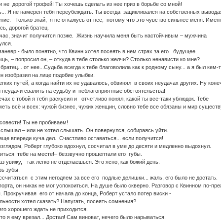
 не дорогой трофей! Ты хочешь сделать из нее приз в борьбе со мной!
. Я не намерен тебя переубеждать. Ты всегда зацикливался на собственных вывода
ние. Только знай, я не откажусь от нее, потому что это чувство сильнее меня. Имен
сь, дорогой братец.
с, значит получится позже. Жизнь научила меня быть настойчивым – мужчина
улся.
маневр - было понятно, что Квинн хотел посеять в нем страх за его будущее.
ь, – попросил он, – откуда в тебе столько желчи? Столько ненависти ко мне?
атец... от нее...Судьба всегда к тебе благоволила как к родному сыну... а я был кем-
н изобразил на лице подобие улыбки.
ких путей, а когда найти их не удавалось, обвинял в своих неудачах других. Ну коне
и неудачи свалить на судьбу и неблагоприятные обстоятельства!
чах с тобой я тебя раскусил и отчетливо понял, какой ты все-таки ублюдок. Тебе
еть всё и всех: чужой бизнес, чужих женщин, словно тебе все обязаны и мир существ
совести! Ты не пробиваем!
 слышал – или не хотел слышать. Он повернулся, собираясь уйти.
ще впереди куча дел. Счастливо оставаться... если получится!
зглядом, Роберт глубоко вдохнул, сосчитал в уме до десяти и медленно выдохнул.
иться тебе на месте!– беззвучно прошептали его губы.
 увижу, так легко не отделаешься. Это ясно, как божий день.
зь зубы.
считаться с этим негодяем за все его подлые делишки... жаль, его было не достать.
орта, он никак не мог успокоиться. На душе было скверно. Разговор с Квинном по-пр
. Прокручивая его от начала до конца, Роберт устало потер виски -
льности хотел сказать? Напугать, посеять сомнения?
его хорошего ждать не приходится.
о я ему врезал... Достал! Сам виноват, нечего было нарываться.