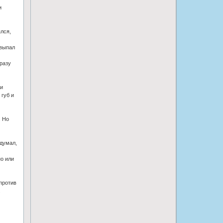
и
лся,
 выпал
разу
ми
 губ и
. Но
 думал,
но или
против
.