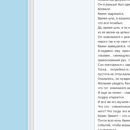
Он и раньше был один
Кепвелл.
Квинн задумался.
Время шло, и казалос
что все позабыл.
Да, время шло, и он 
из ее жизни на целых 
Он знакомился с раз
никого так и не смог 
Квинн зажмурился, чт
А недавно ему присн
глазами... смеющуюся
прикосновения рук. О
Сон повторялся с за
Тоска… потребность ч
пустота не отпускала
Оказалось, он нуждал
Желание увидеть Келл
что тот изменился на
И еще он понял – гла
поздно откроется.
И все же его мучили 
Что это - сомнительн
него? Что тогда его 
Кевин Эрмитт – это г
Почти всю ночь Квин
событий, чтобы мора
столкнуться.