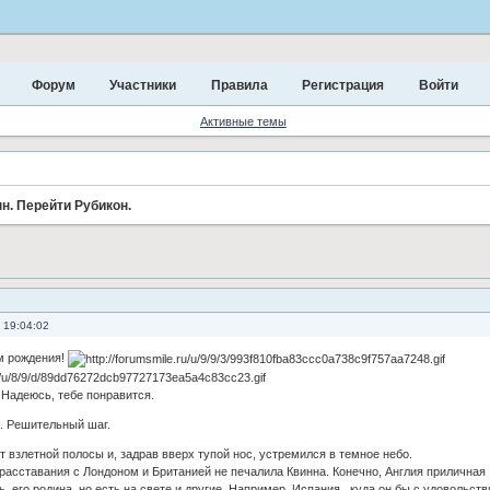
Форум
Участники
Правила
Регистрация
Войти
Активные темы
н. Перейти Рубикон.
 19:04:02
ем рождения!
.Надеюсь, тебе понравится.
ельный шаг.
 взлетной полосы и, задрав вверх тупой нос, устремился в темное небо.
расставания с Лондоном и Британией не печалила Квинна. Конечно, Англия приличная
ь, его родина, но есть на свете и другие. Например, Испания , куда он бы с удовольст