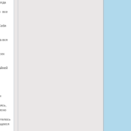
егда
м все
Себя
а вся
сех
айней
и
ясь,
ясно
отелось
ущееся