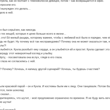
отрела, как он болтает с темноволосой девицей, потом – как возвращается в офис.
спросили его.
Я вынужден это делать…
дело в ней.
н был серьёзен, как никогда.
з тех вещей, которые я ценю больше всего в жизни…
а это! Её милый рыцарь, которому важнее, чтобы с любимой всё было в порядке, чем е
ь не будет. Ну почему всё так несправедливо? Почему она не может оказаться там, 
клы?!
улыбнётся. Кукла разобьёт ему сердце, а он улыбнётся ей и простит. Кукла сделает это
награду этот невероятный взгляд и улыбку.
ёрту, - посоветовала она вслух, глядя в его глаза.
лаза не согласились с ней.
? Почему? Хочешь, я напишу другой сценарий? Хочешь, ты будешь счастлив?
ли красивой парой – он и Кукла. И костюмы были им к лицу. Они танцевали. Потом бо
тся, пили шоколад.
н сказал…
, притворяясь, что шутит, - моё предложение ограничено по времени. Я не буду жить веч
ие шутки!
.
ный поцелуй.