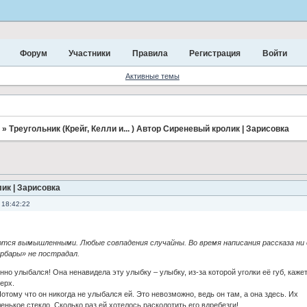
Форум
Участники
Правила
Регистрация
Войти
Активные темы
»
Треугольник (Крейг, Келли и... ) Автор Сиреневый кролик | Зарисовка
лик | Зарисовка
 18:42:22
ются вымышленными. Любые совпадения случайны. Во время написания рассказа ни 
рбары» не пострадал.
но улыбался! Она ненавидела эту улыбку – улыбку, из-за которой уголки её губ, кажет
ерх.
отому что он никогда не улыбался ей. Это невозможно, ведь он там, а она здесь. Их
енькое стекло. Сколько раз ей хотелось расколотить его вдребезги!..