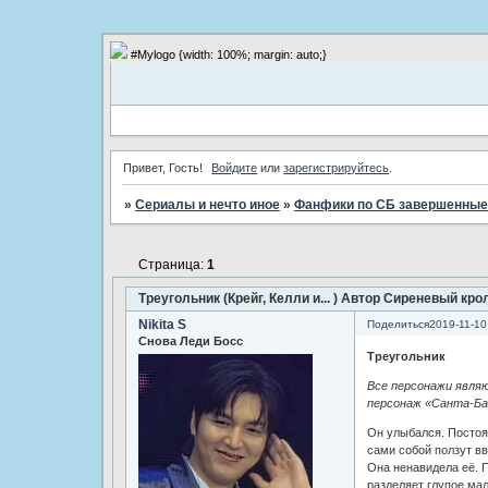
#Mylogo {width: 100%; margin: auto;}
Привет, Гость!
Войдите
или
зарегистрируйтесь
.
»
Сериалы и нечто иное
»
Фанфики по СБ завершенные
Страница:
1
Треугольник (Крейг, Келли и... ) Автор Сиреневый кро
Nikita S
Поделиться
2019-11-10
Снова Леди Босс
Треугольник
Все персонажи явля
персонаж «Санта-Ба
Он улыбался. Постоян
сами собой ползут вв
Она ненавидела её. П
разделяет глупое мал