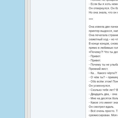
- Если бы я хоть не
Он отвернулся. Он б
Но она знала, что он
****
Она извела две пачки
принтер выдохся, нап
Она печатала страни
сюжетный ход – но чт
В конце концов, снов
прямо в любимые гол
«Почему?! Что ты де
- Привет.
- Привет.
- Почему ты не улыб
Прежний жест.
- Ка… Какого чёрта?!
- О чём ты? – прикин
- Обо всём этом! По
Он усмехнулся.
- Сколько тебе лет?
- Двадцать два, - она
- Мне на десяток боль
- Какое это имеет зн
Он смотрел вдаль.
- Всё очень просто. 
срежиссирован. Моя с