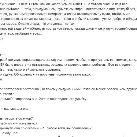
 и писала. О нём. О том, как он живёт, чем он живёт. Она хотела знать о нём всё.
 она пыталась – там, в выдуманном, бумажном мире – встретиться с ним, каждый раз, 
иться, ручка самопроизвольно замирала, а слова становились чужими, тяжёлыми и
героини никак не могли завоевать его – хотя они были красивы, умны, добры и облад
м юмора. Она не знала, что она делает не так.
простой задачей – обмануть противное стекло, оказавшись – как и он – героиней сери
цепиться, отобрать у всех…
сь.
лся.
ервой секунды серии следила за задним планом, чтобы не пропустить тот момент, когд
. Ей было плевать на остальных, решавших какие-то свои проблемы. Все выглядели
был тем, на кого ей хотелось смотреть.
й сцене. Облокотился на поручень и щёлкнул зажигалкой.
а.
г повторялся постоянно. Но почему выдуманный? Разве он менее реален, чем другие
фантазии?
ешься? – спросила она. Хотя и ненавидела его улыбку.
 – настаивала она.
шь говорить со мной?
лыбнулся – усмехнулся.
 крикнула она со слезами. – Я люблю тебя, ты понимаешь?!
 не слушал.