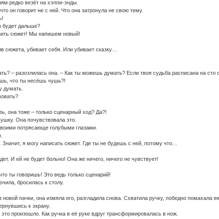
ям редко везёт на хэппи-энды.
что он говорит не с ней. Что она затронула не свою тему.
ь!
то будет дальше?
ить сюжет! Мы напишем новый!
ив сюжета, убивает себя. Или убивает сказку…
ть? – разозлилась она. – Как ты можешь думать? Если твоя судьба расписана на сто 
шь, что ты несёшь чушь?!
у думать.
вовать?
овь, она тоже – только сценарный ход? Да?!
вушку. Она почувствовала это.
Своими потрясающе голубыми глазами.
.
… Значит, я могу написать сюжет. Где ты не будешь с ней, потому что…
дет. И ей не будет больно! Она же ничего, ничего не чувствует!
 что ты говоришь! Это ведь только сценарий!
чила, бросилась к столу.
 новой пачки, она измяла его, разгладила снова. Схватила ручку, победно помахала е
ернувшись к экрану.
 это произошло. Как ручка в её руке вдруг трансформировалась в нож.