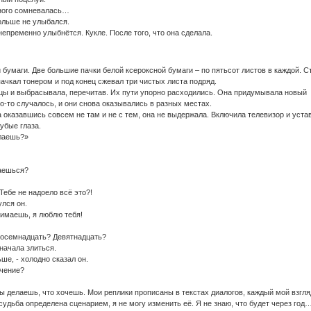
много сомневалась…
ольше не улыбался.
 непременно улыбнётся. Кукле. После того, что она сделала.
 бумаги. Две большие пачки белой ксероксной бумаги – по пятьсот листов в каждой. 
ачкал тонером и под конец сжевал три чистых листа подряд.
цы и выбрасывала, перечитав. Их пути упорно расходились. Она придумывала новый
о-то случалось, и они снова оказывались в разных местах.
а оказавшись совсем не там и не с тем, она не выдержала. Включила телевизор и уста
убые глаза.
лаешь?»
аешься?
 Тебе не надоело всё это?!
улся он.
нимаешь, я люблю тебя!
 Восемнадцать? Девятнадцать?
 начала злиться.
ше, - холодно сказал он.
ачение?
Ты делаешь, что хочешь. Мои реплики прописаны в текстах диалогов, каждый мой взгля
удьба определена сценарием, я не могу изменить её. Я не знаю, что будет через год