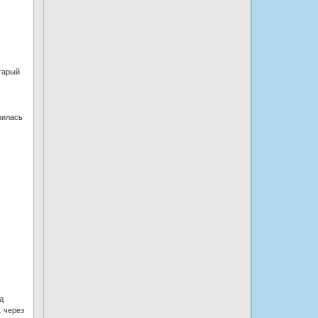
Старый
вилась
д
… через