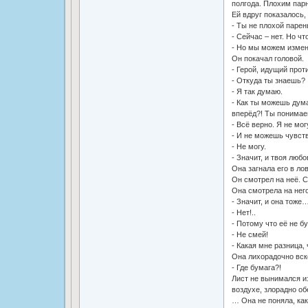
полгода. Плохим парн
Ей вдруг показалось, 
- Ты не плохой парен
- Сейчас – нет. Но ч
- Но мы можем измен
Он покачал головой.
- Герой, идущий прот
- Откуда ты знаешь?
- Я так думаю.
- Как ты можешь дума
вперёд?! Ты понимае
- Всё верно. Я не мог
- И не можешь чувст
- Не могу.
- Значит, и твоя люб
Она загнала его в ло
Он смотрел на неё. 
Она смотрела на него
- Значит, и она тоже
- Нет!..
- Потому что её не бу
- Не смей!
- Какая мне разница,
Она лихорадочно вско
- Где бумага?!
Лист не вынимался из
воздухе, злорадно об
… Она не поняла, как