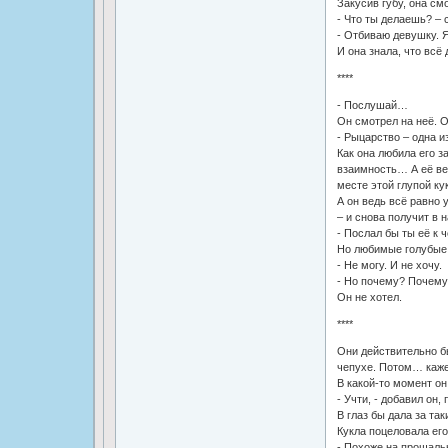
Закусив губу, она см
- Что ты делаешь? – 
- Отбиваю девушку. 
И она знала, что всё 
****
- Послушай…
Он смотрел на неё. О
- Рыцарство – одна и
Как она любила его з
взаимность… А её вед
месте этой глупой ку
А он ведь всё равно 
– и снова получит в 
- Послал бы ты её к ч
Но любимые голубые г
- Не могу. И не хочу.
- Но почему? Почему
Он не хотел.
****
Они действительно бы
чепухе. Потом… каже
В какой-то момент о
- Учти, - добавил он
В глаз бы дала за так
Кукла поцеловала его
- Похоже на прощаль