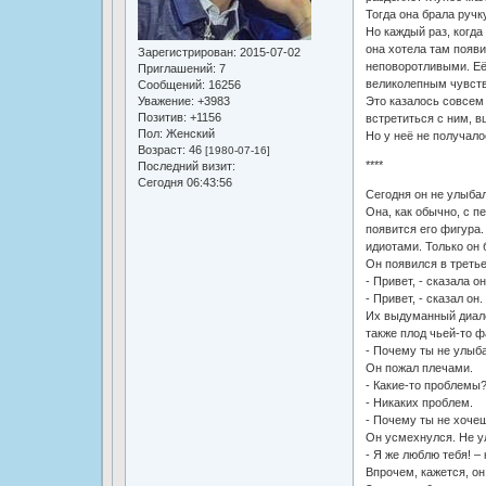
Тогда она брала ручку
Но каждый раз, когда
она хотела там появ
Зарегистрирован
: 2015-07-02
неповоротливыми. Её 
Приглашений:
7
великолепным чувство
Сообщений:
16256
Это казалось совсем 
Уважение:
+3983
Позитив:
+1156
встретиться с ним, в
Пол:
Женский
Но у неё не получало
Возраст:
46
[1980-07-16]
****
Последний визит:
Сегодня 06:43:56
Сегодня он не улыба
Она, как обычно, с п
появится его фигура
идиотами. Только он 
Он появился в третье
- Привет, - сказала он
- Привет, - сказал он.
Их выдуманный диало
также плод чьей-то 
- Почему ты не улыба
Он пожал плечами.
- Какие-то проблемы?
- Никаких проблем.
- Почему ты не хоче
Он усмехнулся. Не у
- Я же люблю тебя! –
Впрочем, кажется, он