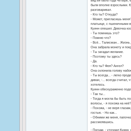
вид ей было года четыре, е
были вполне взрослыми. Ку
разговаривал.
- Кто ты? Откуда?
- Может, пригласишь меня
платьице, с пшеничными в
Куинн опешил. Девочка кос
- Ты помнишь это?
- Помню что?
- Всё... Талисман... Жизнь
Она забрала монету и пок
- Ты загадал желание.
- Поэтому ты здесь?
- Да.
- Кто ты? Фея? Ангел?
Она склонила голову набок
- Ты всегда... - легко про
диван, -... всегда считал, 
хотелось.
Куинн обескураженно подош
- Так ты...
- Тогда я могла бы быть п
волосы, - я похожа на неё
- Похожа, - не веря глаза
гостью. - Но как...
- Обними же меня, папочка!
рассмеявшись.
- Погоди, - уточнил Куинн,