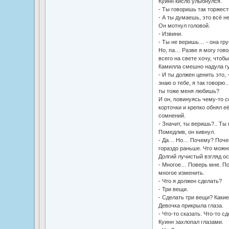
Куинн кисло улыбнулся.
- Ты говоришь так торжес
- А ты думаешь, это всё н
Он мотнул головой.
- Извини.
- Ты не веришь… - она гру
Но, па… Разве я могу гов
всего на свете хочу, чтобы
Камилла смешно надула гу
- И ты должен ценить это, 
знаю о тебе, я так говорю
ты тоже меня любишь?
И он, повинуясь чему-то 
корточки и крепко обнял е
сомнений.
- Значит, ты веришь?.. Ты 
Помедлив, он кивнул.
- Да… Но… Почему? Почему
гораздо раньше. Что можно
Долгий лучистый взгляд ос
- Многое… Поверь мне. По
многое изменить.
- Что я должен сделать?
- Три вещи.
- Сделать три вещи? Какие
Девочка прикрыла глаза.
- Что-то сказать. Что-то сд
Куинн захлопал глазами.