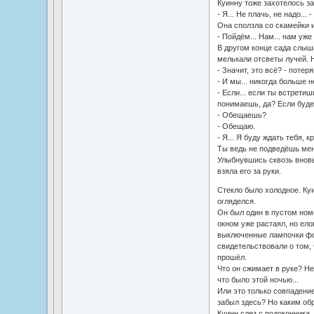
Куинну тоже захотелось за
- Я... Не плачь, не надо...
Она сползла со скамейки 
- Пойдём... Нам... нам уже 
В другом конце сада слыш
мелькали отсветы лучей. 
- Значит, это всё? - поте
- И мы... никогда больше н
- Если... если ты встретиш
понимаешь, да? Если будет
- Обещаешь?
- Обещаю.
- Я... Я буду ждать тебя, 
Ты ведь не подведёшь ме
Улыбнувшись сквозь вновь
взяла его за руки.
Стекло было холодное. Ку
огляделся.
Он был один в пустом номе
окном уже растаял, но ело
выключенные лампочки фо
свидетельствовали о том, 
прошёл.
Что он сжимает в руке? Не
что было этой ночью...
Или это только совпадение
забыл здесь? Но каким об
Куинн слез с подоконника. К