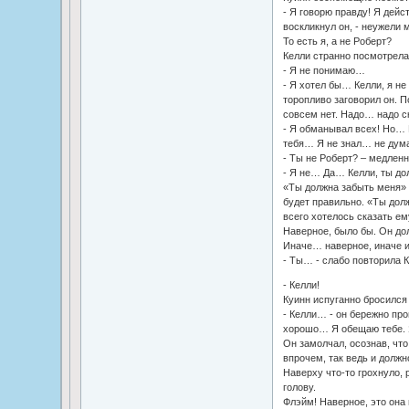
- Я говорю правду! Я дейс
воскликнул он, - неужели м
То есть я, а не Роберт?
Келли странно посмотрела 
- Я не понимаю…
- Я хотел бы… Келли, я не
торопливо заговорил он. П
совсем нет. Надо… надо с
- Я обманывал всех! Но… 
тебя… Я не знал… не дум
- Ты не Роберт? – медленн
- Я не… Да… Келли, ты д
«Ты должна забыть меня» -
будет правильно. «Ты долж
всего хотелось сказать е
Наверное, было бы. Он дол
Иначе… наверное, иначе 
- Ты… - слабо повторила 
- Келли!
Куинн испуганно бросился
- Келли… - он бережно про
хорошо… Я обещаю тебе.
Он замолчал, осознав, чт
впрочем, так ведь и должн
Наверху что-то грохнуло, 
голову.
Флэйм! Наверное, это она 