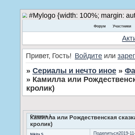
#Mylogo {width: 100%; margin: aut
Форум
Участники
Акт
Привет, Гость!
Войдите
или
заре
»
Сериалы и нечто иное
»
Фа
»
Камилла или Рождественск
кролик)
Страница:
1
Камилла или Рождественская сказк
кролик)
Поделиться
2019-11
Nikita S