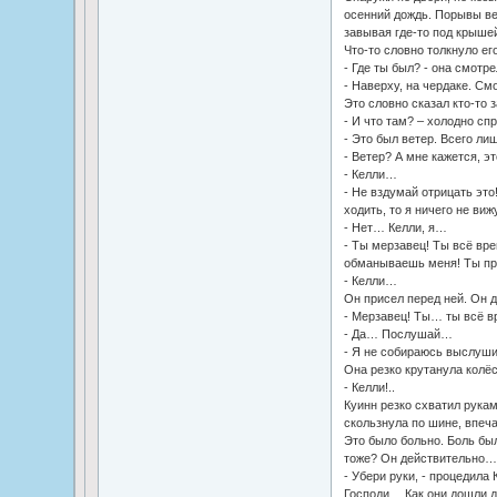
осенний дождь. Порывы ве
завывая где-то под крыше
Что-то словно толкнуло ег
- Где ты был? - она смотре
- Наверху, на чердаке. Смо
Это словно сказал кто-то з
- И что там? – холодно сп
- Это был ветер. Всего лиш
- Ветер? А мне кажется, эт
- Келли…
- Не вздумай отрицать это!
ходить, то я ничего не ви
- Нет… Келли, я…
- Ты мерзавец! Ты всё вре
обманываешь меня! Ты п
- Келли…
Он присел перед ней. Он д
- Мерзавец! Ты… ты всё 
- Да… Послушай…
- Я не собираюсь выслуши
Она резко крутанула колёс
- Келли!..
Куинн резко схватил рукам
скользнула по шине, впеч
Это было больно. Боль был
тоже? Он действительно
- Убери руки, - процедила
Господи… Как они дошли д