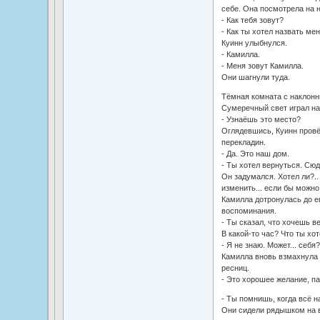
себе. Она посмотрела на 
- Как тебя зовут?
- Как ты хотел назвать ме
Куинн улыбнулся.
- Камилла.
- Меня зовут Камилла.
Они шагнули туда.
Тёмная комната с наклонн
Сумеречный свет играл на 
- Узнаёшь это место?
Оглядевшись, Куинн пров
перекладин.
- Да. Это наш дом.
- Ты хотел вернуться. Сюд
Он задумался. Хотел ли?..
изменить... если бы можно 
Камилла дотронулась до ег
воспоминания.
- Ты сказал, что хочешь в
В какой-то час? Что ты хо
- Я не знаю. Может... себя?
Камилла вновь взмахнула
ресниц.
- Это хорошее желание, па
- Ты помнишь, когда всё 
Они сидели рядышком на в