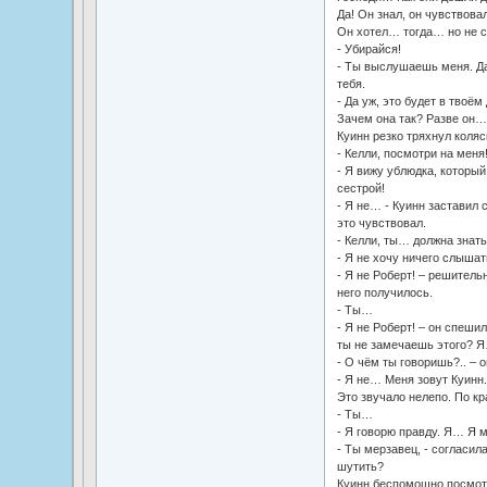
Да! Он знал, он чувствова
Он хотел… тогда… но не см
- Убирайся!
- Ты выслушаешь меня. Да
тебя.
- Да уж, это будет в твоём
Зачем она так? Разве он… 
Куинн резко тряхнул коляс
- Келли, посмотри на меня
- Я вижу ублюдка, который
сестрой!
- Я не… - Куинн заставил 
это чувствовал.
- Келли, ты… должна знат
- Я не хочу ничего слышат
- Я не Роберт! – решитель
него получилось.
- Ты…
- Я не Роберт! – он спеши
ты не замечаешь этого? Я
- О чём ты говоришь?.. – 
- Я не… Меня зовут Куин
Это звучало нелепо. По кр
- Ты…
- Я говорю правду. Я… Я 
- Ты мерзавец, - согласил
шутить?
Куинн беспомощно посмотр