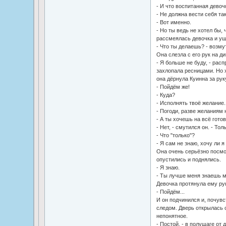
- И что воспитанная девочк
- Не должна вести себя так
- Вот именно.
- Но ты ведь не хотел бы,
рассмеялась девочка и ущи
- Что ты делаешь? - возму
Она слезла с его рук на ди
- Я больше не буду, - рас
захлопала ресницами. Но х
она дёрнула Куинна за рук
- Пойдём же!
- Куда?
- Исполнять твоё желание.
- Погоди, разве желаниям
- А ты хочешь на всё гото
- Нет, - смутился он. - Толь
- Что "только"?
- Я сам не знаю, хочу ли я
Она очень серьёзно посмо
опустились и поднялись.
- Я знаю.
- Ты лучше меня знаешь мо
Девочка протянула ему рук
- Пойдём...
И он подчинился и, почувс
следом. Дверь открылась с
непонятное.
- Постой, - в полушаге от 