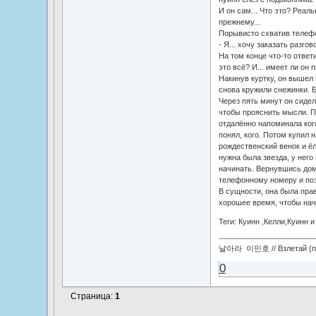
И он сам... Что это? Реаль
прежнему...
Порывисто схватив телефо
- Я... хочу заказать разго
На том конце что-то ответ
это всё? И... имеет ли он п
Накинув куртку, он вышел
снова кружили снежинки. Б
Через пять минут он сидел
чтобы прояснить мысли. П
отдалённо напоминала кого
понял, кого. Потом купил 
рождественский венок и ё
нужна была звезда, у него 
начинать. Вернувшись дом
телефонному номеру и поз
В сущности, она была прав
хорошее время, чтобы нача
Теги: Куинн ,Келли,Куинн 
날아라 이민호 // Взлетай (по
0
Страница:
1