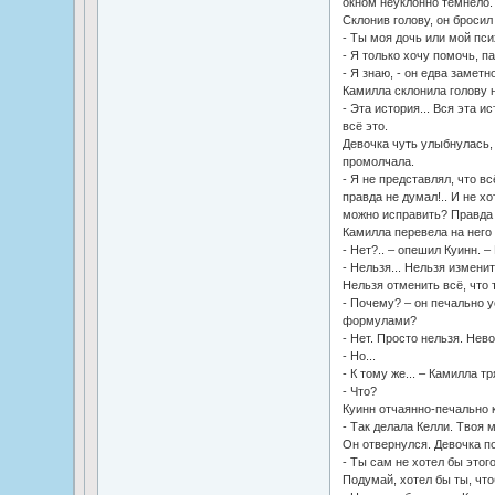
окном неуклонно темнело.
Склонив голову, он бросил
- Ты моя дочь или мой пс
- Я только хочу помочь, па.
- Я знаю, - он едва заметн
Камилла склонила голову 
- Эта история... Вся эта и
всё это.
Девочка чуть улыбнулась, 
промолчала.
- Я не представлял, что вс
правда не думал!.. И не хот
можно исправить? Правда м
Камилла перевела на него 
- Нет?.. – опешил Куинн. – 
- Нельзя... Нельзя измени
Нельзя отменить всё, что 
- Почему? – он печально 
формулами?
- Нет. Просто нельзя. Нев
- Но...
- К тому же... – Камилла т
- Что?
Куинн отчаянно-печально к
- Так делала Келли. Твоя 
Он отвернулся. Девочка п
- Ты сам не хотел бы этого
Подумай, хотел бы ты, чт