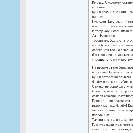
Келли… Он должен останови
условий…
Куинн вскочил на ноги. Его
пистолет.
Пистолет! Выстрел… Иден 
ночь… Кто-то из них, возм
И тогда случилось именно 
Да… Наверное…
Торопливо, будто от этого 
оно и было! – он разрядил
далеко, как только смог. 
без сознания, но дышала р
«прощай», то ли «прости» 
На втором этаже было зам
и стёклам. По комнатам гу
Куинн осторожно пошёл к 
Флэйм ведь хочет убить е
Однако, не дойдя до ступе
было открыто, ветер, расп
лежали осколки цветочного
Поняв, что послужило ист
вздохнул. Но… Флэйм! Как-
открыто, значит, было отк
поведение!
Так вот как она попала сю
Плотно закрыв и заперев р
сказать, что-то сделать, 