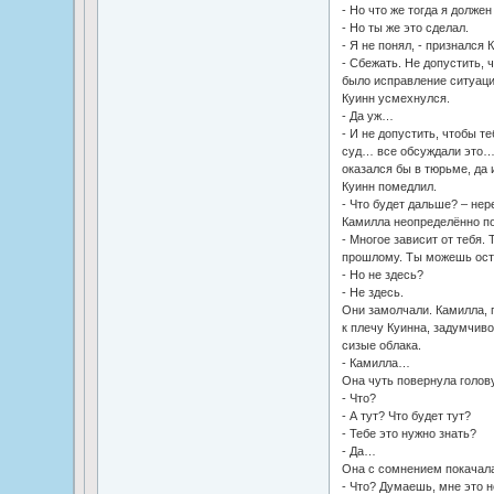
- Но что же тогда я долже
- Но ты же это сделал.
- Я не понял, - признался 
- Сбежать. Не допустить, 
было исправление ситуац
Куинн усмехнулся.
- Да уж…
- И не допустить, чтобы т
суд… все обсуждали это… 
оказался бы в тюрьме, да
Куинн помедлил.
- Что будет дальше? – нер
Камилла неопределённо по
- Многое зависит от тебя.
прошлому. Ты можешь оста
- Но не здесь?
- Не здесь.
Они замолчали. Камилла, 
к плечу Куинна, задумчив
сизые облака.
- Камилла…
Она чуть повернула голову
- Что?
- А тут? Что будет тут?
- Тебе это нужно знать?
- Да…
Она с сомнением покачала
- Что? Думаешь, мне это н