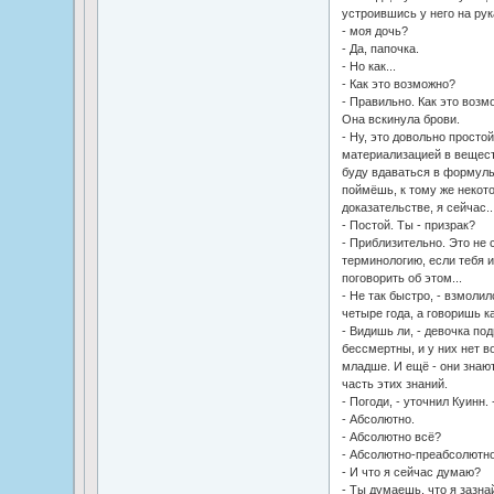
устроившись у него на рук
- моя дочь?
- Да, папочка.
- Но как...
- Как это возможно?
- Правильно. Как это возм
Она вскинула брови.
- Ну, это довольно просто
материализацией в вещест
буду вдаваться в формулы.
поймёшь, к тому же некот
доказательстве, я сейчас..
- Постой. Ты - призрак?
- Приблизительно. Это не 
терминологию, если тебя 
поговорить об этом...
- Не так быстро, - взмоли
четыре года, а говоришь к
- Видишь ли, - девочка под
бессмертны, и у них нет в
младше. И ещё - они знают
часть этих знаний.
- Погоди, - уточнил Куинн.
- Абсолютно.
- Абсолютно всё?
- Абсолютно-преабсолютно
- И что я сейчас думаю?
- Ты думаешь, что я зазна