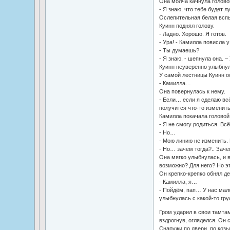
Она молча качнула голово
- Я знаю, что тебе будет л
Ослепительная белая всп
Куинн поднял голову.
- Ладно. Хорошо. Я готов.
- Ура! - Камилла повисла у
- Ты думаешь?
- Я знаю, - шепнула она. –
Куинн неуверенно улыбнулс
У самой лестницы Куинн о
- Камилла…
Она повернулась к нему.
- Если… если я сделаю всё 
получится что-то изменить
Камилла покачала головой
- Я не смогу родиться. Всё
- Но…
- Мою линию не изменить
- Но… зачем тогда?.. Заче
Она мягко улыбнулась, и в
возможно? Для него? Но эт
Он крепко-крепко обнял де
- Камилла, я…
- Пойдём, пап… У нас мало
улыбнулась с какой-то гру
Гром ударил в свои тамтам
вздрогнув, огляделся. Он 
Снаружи по двери, по козы