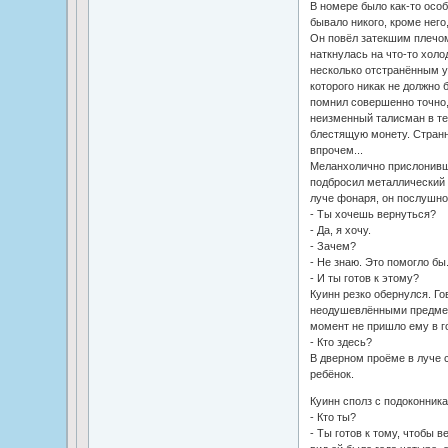
В номере было как-то особ
бывало никого, кроме него,
Он повёл затекшим плечом
наткнулась на что-то холо
несколько отстранённым 
которого никак не должно 
помнил совершенно точно, 
неизменный талисман в теч
блестящую монету. Странно
впрочем...
Меланхолично прислонивши
подбросил металлический 
луче фонаря, он послушно 
- Ты хочешь вернуться?
- Да, я хочу.
- Зачем?
- Не знаю. Это помогло бы.
- И ты готов к этому?
Куинн резко обернулся. Го
неодушевлёнными предмета
момент не пришло ему в го
- Кто здесь?
В дверном проёме в луче с
ребёнок.
Куинн сполз с подоконника
- Кто ты?
- Ты готов к тому, чтобы в