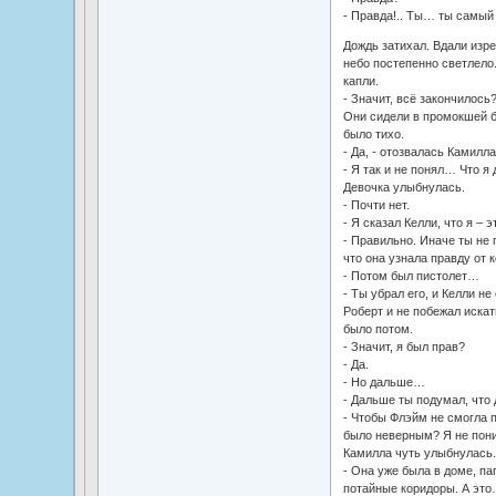
- Правда!.. Ты… ты самый 
Дождь затихал. Вдали изре
небо постепенно светлело.
капли.
- Значит, всё закончилось?
Они сидели в промокшей бе
было тихо.
- Да, - отозвалась Камилла
- Я так и не понял… Что я
Девочка улыбнулась.
- Почти нет.
- Я сказал Келли, что я – эт
- Правильно. Иначе ты не 
что она узнала правду от к
- Потом был пистолет…
- Ты убрал его, и Келли не
Роберт и не побежал искат
было потом.
- Значит, я был прав?
- Да.
- Но дальше…
- Дальше ты подумал, что 
- Чтобы Флэйм не смогла п
было неверным? Я не по
Камилла чуть улыбнулась.
- Она уже была в доме, па
потайные коридоры. А это