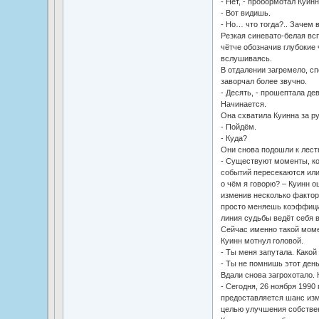
- Нет, - пробормотал Куинн.
- Вот видишь.
- Но… что тогда?.. Зачем 
Резкая синевато-белая вс
чётче обозначив глубокие 
вслушиваясь.
В отдалении загремело, сп
заворчал более звучно.
- Десять, - прошептала дев
Начинается.
Она схватила Куинна за ру
- Пойдём.
- Куда?
Они снова подошли к лест
- Существуют моменты, ко
событий пересекаются или 
о чём я говорю? – Куинн 
изменив несколько фактор
просто меняешь коэффици
линия судьбы ведёт себя 
Сейчас именно такой моме
Куинн мотнул головой.
- Ты меня запутала. Како
- Ты не помнишь этот ден
Вдали снова загрохотало. 
- Сегодня, 26 ноября 1990
предоставляется шанс из
целью улучшения собстве