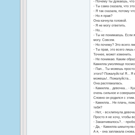
- Почему ты думаешь, что
- Ты сама сказала, что эт
- Я так сказала, потому чт
- Но я прав?
Она качнула головой.
- Я не могу ответить.
- Но...
- Ты не понимаешь. Если я 
могу. Совсем.
- Но почему? Это всего ли
- Ты прав, это всего лишь 
Точнее, может изменить.
- Не понимаю. Каким обра
Камилла умоляюще посмот
- Пап... Ты можешь просто
этого? Пожалуйста! Я... Я 
можешь!.. Пожалуйста...
Она расплакалась.
- Камилла... девочка... - 
очень сильное и совершенн
Словно он родился с этим. 
- Камилла... Не плачь, пож
тебя?
- Нет, - всхлипнула девочк
Просто я не хочу, чтобы вс
- Заканчивалось?.. - проб
- Да, - Камилла шмыгнула н
А я, - она заплакала снова. -