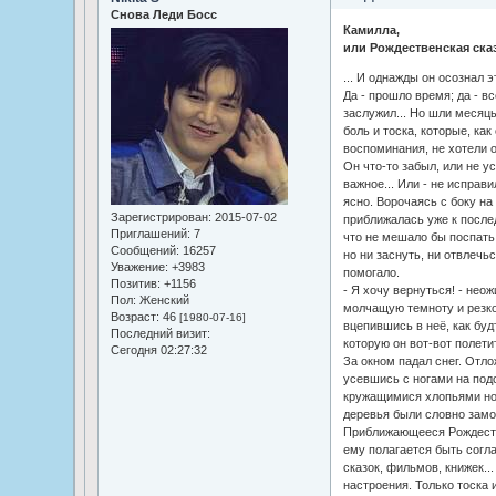
Снова Леди Босс
Камилла,
или Рождественская ска
... И однажды он осознал 
Да - прошло время; да - вс
заслужил... Но шли месяцы
боль и тоска, которые, как
воспоминания, не хотели о
Он что-то забыл, или не усп
важное... Или - не исправ
ясно. Ворочаясь с боку на 
Зарегистрирован
: 2015-07-02
приближалась уже к послед
Приглашений:
7
что не мешало бы поспать,
Сообщений:
16257
но ни заснуть, ни отвлечьс
Уважение:
+3983
помогало.
Позитив:
+1156
- Я хочу вернуться! - нео
Пол:
Женский
молчащую темноту и резко 
Возраст:
46
[1980-07-16]
вцепившись в неё, как буд
Последний визит:
которую он вот-вот полетит
Сегодня 02:27:32
За окном падал снег. Отло
усевшись с ногами на под
кружащимися хлопьями ноч
деревья были словно замо
Приближающееся Рождест
ему полагается быть согл
сказок, фильмов, книжек..
настроения. Только тоска 