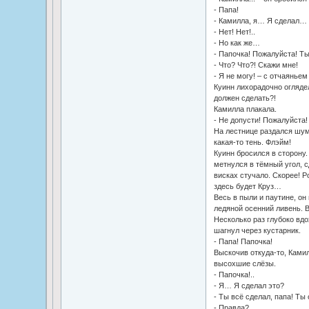
- Папа!
- Камилла, я… Я сделал…
- Нет! Нет!..
- Но как же…
- Папочка! Пожалуйста! Т
- Что? Что?! Скажи мне!
- Я не могу! – с отчаянье
Куинн лихорадочно оглядел
должен сделать?!
Камилла плакала.
- Не допусти! Пожалуйста! 
На лестнице раздался шум.
какая-то тень. Флэйм!
Куинн бросился в сторону.
метнулся в тёмный угол, с
висках стучало. Скорее! Р
здесь будет Круз…
Весь в пыли и паутине, он
ледяной осенний ливень. В
Несколько раз глубоко вдо
шагнул через кустарник.
- Папа! Папочка!
Выскочив откуда-то, Ками
высохшие слёзы.
- Папочка!..
- Я… Я сделал это?
- Ты всё сделал, папа! Ты
- Правда?