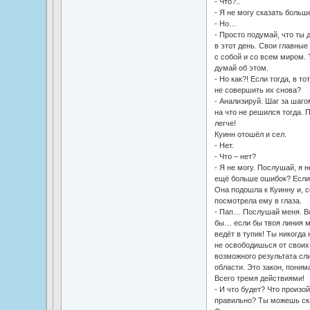
- Что?..
- Я не могу сказать больш
- Но…
- Просто подумай, что ты 
в этот день. Свои главные 
с собой и со всем миром. Т
думай об этом.
- Но как?! Если тогда, в т
не совершить их снова?
- Анализируй. Шаг за шаго
на что не решился тогда. 
легче!
Куинн отошёл и сел.
- Нет.
- Что – нет?
- Я не могу. Послушай, я н
ещё больше ошибок? Если 
Она подошла к Куинну и, с
посмотрела ему в глаза.
- Пап… Послушай меня. Вс
бы… если бы твоя линия мо
ведёт в тупик! Ты никогда 
не освободишься от свои
возможного результата сл
области. Это закон, пони
Всего тремя действиями!
- И что будет? Что произо
правильно? Ты можешь ск