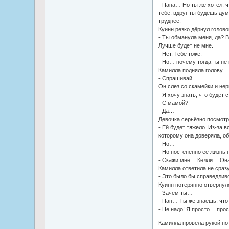
- Папа… Но ты же хотел, ч
тебе, вдруг ты будешь дум
труднее.
Куинн резко дёрнул голово
- Ты обманула меня, да? В
Лучше будет не мне.
- Нет. Тебе тоже.
- Но… почему тогда ты не 
Камилла подняла голову.
- Спрашивай.
Он слез со скамейки и нер
- Я хочу знать, что будет с
- С мамой?
- Да…
Девочка серьёзно посмотре
- Ей будет тяжело. Из-за вс
которому она доверяла, об
- Но…
- Но постепенно её жизнь 
- Скажи мне… Келли… Она
Камилла ответила не сразу
- Это было бы справедливо
Куинн потерянно отвернул
- Зачем ты…
- Пап… Ты же знаешь, что
- Не надо! Я просто… прос
Камилла провела рукой по