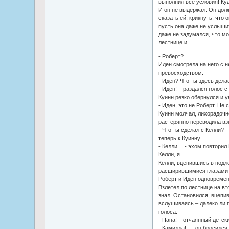
выполнил все условия! Куд
И он не выдержал. Он долж
сказать ей, крикнуть, что
пусть она даже не услышит
даже не задумался, что м
лестнице и…
- Роберт?..
Иден смотрела на него с н
превосходством.
- Иден? Что ты здесь дела
- Иден! – раздался голос с
Куинн резко обернулся и у
- Иден, это не Роберт. Не 
Куинн молчал, лихорадочно
растерянно переводила взг
- Что ты сделал с Келли? 
теперь к Куинну.
- Келли… - эхом повторил 
Келли, я…
Келли, вцепившись в подло
расширившимися глазами н
Роберт и Иден одновремен
Взлетел по лестнице на вто
знал. Остановился, вцепи
вслушиваясь – далеко ли 
голоса.
- Папа! – отчаянный детск
- Камилла!.. – он бросился 