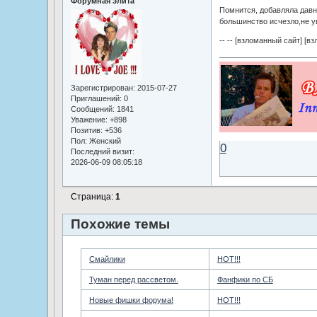
Форумная элита
Помнится, добавляла давно
большинство исчезло,не ув
-- -- [взломанный сайт] [в
Зарегистрирован
: 2015-07-27
Приглашений:
0
Сообщений:
1841
Уважение:
+898
Позитив:
+536
Пол:
Женский
0
Последний визит:
2026-06-09 08:05:18
Страница:
1
Похожие темы
Смайлики
HOT!!!
Туман перед рассветом.
Фанфики по СБ
Новые фишки форума!
HOT!!!