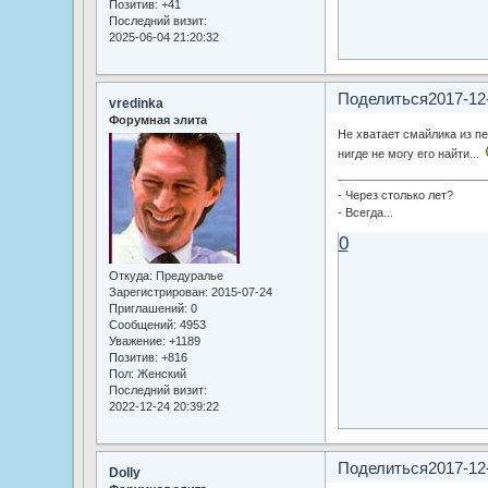
Позитив:
+41
Последний визит:
2025-06-04 21:20:32
Поделиться
2017-12
vredinka
Форумная элита
Не хватает смайлика из пе
нигде не могу его найти...
- Через столько лет?
- Всегда...
0
Откуда:
Предуралье
Зарегистрирован
: 2015-07-24
Приглашений:
0
Сообщений:
4953
Уважение:
+1189
Позитив:
+816
Пол:
Женский
Последний визит:
2022-12-24 20:39:22
Поделиться
2017-12
Dolly