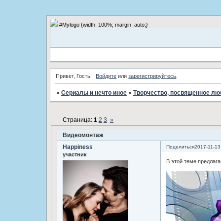
#Mylogo {width: 100%; margin: auto;}
Привет, Гость!
Войдите
или
зарегистрируйтесь
.
»
Сериалы и нечто иное
»
Творчество, посвященное л
Страница:
1
2
3
»
Видеомонтаж
Happiness
Поделиться
2017-11-13
участник
В этой теме предлаг