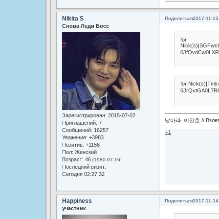
Nikita S
Поделиться
2017-11-13
Снова Леди Босс
for
Nick(s)|SGFw
0JfQvdCw0LXR
for Nick(s)|Tm
0JrQvtGA0L7R
Зарегистрирован
: 2015-07-02
날아라 이민호 // Взлетай
Приглашений:
7
Сообщений:
16257
+1
Уважение:
+3983
Позитив:
+1156
Пол:
Женский
Возраст:
46
[1980-07-16]
Последний визит:
Сегодня 02:27:32
Happiness
Поделиться
2017-11-14
участник