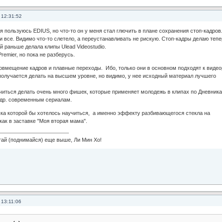
 12:31:52
я пользуюсь EDIUS, но что-то он у меня стал глючить в плане сохранения стоп-кадров
и все. Видимо что-то слетело, а переустанавливать не рискую. Стоп-кадры делаю тепе
ой раньше делала клипы Ulead Videostudio.
remier, но пока не разберусь.
совмещение кадров и плавные переходы. Ибо, только они в основном подходят к виде
 получается делать на высшем уровне, но видимо, у нее исходный материал лучшего
читься делать очень много фишек, которые применяет молодежь в клипах по Дневник
 др. современным сериалам.
ка которой бы хотелось научиться, а именно эффекту разбивающегося стекла на
как в заставке "Моя вторая мама".
 (поднимайся) еще выше, Ли Мин Хо!
 13:11:06