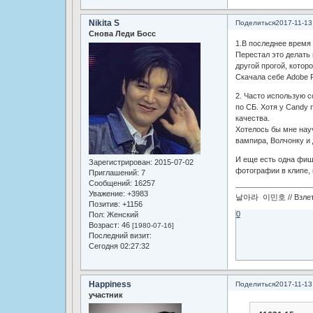
Nikita S
Поделиться
2017-11-13
Снова Леди Босс
1.В последнее время 
Перестал это делать 
другой прогой, котор
Скачала себе Adobe P
2. Часто использую 
по СБ. Хотя у Candy
качества.
Хотелось бы мне нау
вампира, Волчонку и
И еще есть одна фиш
Зарегистрирован
: 2015-07-02
фотографии в клипе, 
Приглашений:
7
Сообщений:
16257
Уважение:
+3983
날아라 이민호 // Взлетай
Позитив:
+1156
0
Пол:
Женский
Возраст:
46
[1980-07-16]
Последний визит:
Сегодня 02:27:32
Happiness
Поделиться
2017-11-13
участник