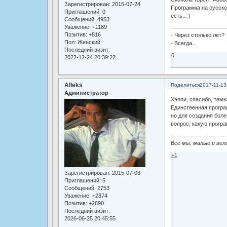
Зарегистрирован
: 2015-07-24
Программа на русском
Приглашений:
0
есть... )
Сообщений:
4953
Уважение:
+1189
Позитив:
+816
- Через столько лет?
Пол:
Женский
- Всегда...
Последний визит:
0
2022-12-24 20:39:22
Alleks
Поделиться
2017-11-13
Администратор
Хэппи, спасибо, темк
Единственная програм
но для создания боле
вопрос, какую прогр
Все мы, малые и вел
+1
Зарегистрирован
: 2015-07-03
Приглашений:
5
Сообщений:
2753
Уважение:
+2374
Позитив:
+2690
Последний визит:
2026-06-25 20:45:55