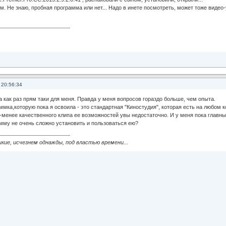
. Не знаю, пробная программа или нет... Надо в инете посмотреть, может тоже видео
 20:56:34
а как раз прям таки для меня. Правда у меня вопросов гораздо больше, чем опыта.
мка,которую пока я освоила - это стандартная "Киностудия", которая есть на любом к
-менее качественного клипа ее возможностей увы недостаточно. И у меня пока главн
амму не очень сложно установить и пользоваться ею?
икие, исчезнем однажды, под властью времени...