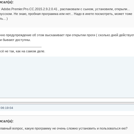
исал(а):
Adobe.Premier.Pro.CC.2015.2.9.2.0.41 , распаковали с сыном, установили, открыли...
усском. Не знаю, пробная программа или нет... Надо в инете посмотреть, может тоже
ь... )
чно предупреждение об этом выскакивает при открытии проги ( сколько дней действует
ции бывают доступны.
сё не так, как на самом деле.
 06:19:04
исал(а):
главный вопрос, какую программу не очень сложно установить и пользоваться ею?