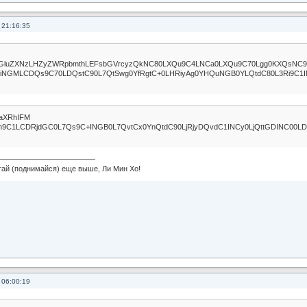
 21:16:35
cGluZXNzLHZyZWRpbmthLEFsbGVrcyzQkNC80LXQu9C4LNCa0LXQu9C70Lgg0KXQsNC9
iNGMLCDQs9C70LDQstC90L7QtSwg0YfRgtC+0LHRiyAg0YHQuNGB0YLQtdC80L3Ri9C1I
lraXRhIFM
h9C1LCDRjdGC0L7Qs9C+INGB0L7QvtCx0YnQtdC90LjRjyDQvdC1INCy0LjQttGDINC00
 (поднимайся) еще выше, Ли Мин Хо!
 06:00:19