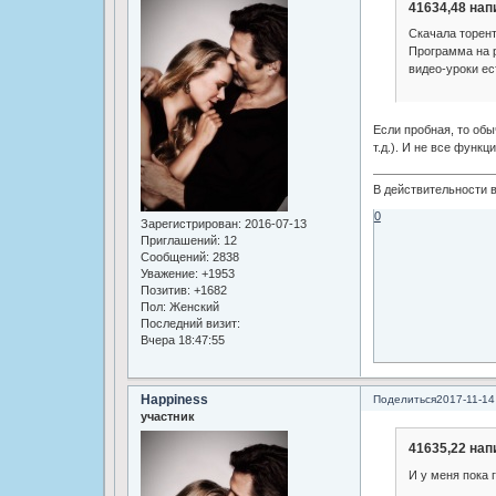
41634,48 нап
Скачала торент 
Программа на р
видео-уроки ест
Если пробная, то обы
т.д.). И не все функ
В действительности в
0
Зарегистрирован
: 2016-07-13
Приглашений:
12
Сообщений:
2838
Уважение:
+1953
Позитив:
+1682
Пол:
Женский
Последний визит:
Вчера 18:47:55
Happiness
Поделиться
2017-11-14
участник
41635,22 нап
И у меня пока 