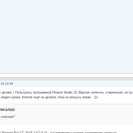
 16:13:59
у делаю. ) Пользуюсь программой Pinacle Studio 15. Версия, конечно, старенькая, но по
 видео-уроки. Клипов ещё не делала, пока не решусь никак... )))
писал(а):
 платная?
Premier.Pro.CC.2015.2.9.2.0.41 , распаковали с сыном, установили, открыли...