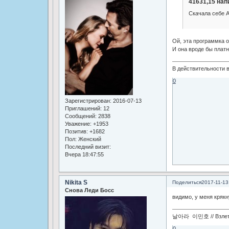
41631,15 нап
Скачала себе A
Ой, эта программка 
И она вроде бы плат
В действительности в
0
Зарегистрирован
: 2016-07-13
Приглашений:
12
Сообщений:
2838
Уважение:
+1953
Позитив:
+1682
Пол:
Женский
Последний визит:
Вчера 18:47:55
Nikita S
Поделиться
2017-11-13
Снова Леди Босс
видимо, у меня крякн
날아라 이민호 // Взлетай
0