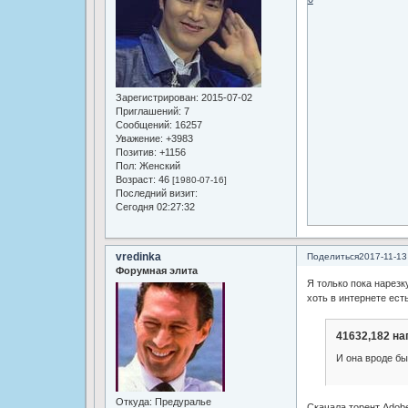
Зарегистрирован
: 2015-07-02
Приглашений:
7
Сообщений:
16257
Уважение:
+3983
Позитив:
+1156
Пол:
Женский
Возраст:
46
[1980-07-16]
Последний визит:
Сегодня 02:27:32
vredinka
Поделиться
2017-11-13
Форумная элита
Я только пока нарезк
хоть в интернете есть
41632,182 на
И она вроде бы
Откуда:
Предуралье
Скачала торент Adobe.