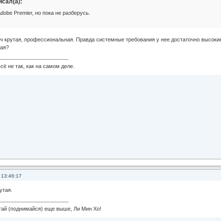
исал(а):
dobe Premier, но пока не разберусь.
оч крутая, профессиональная. Правда системные требования у нее достаточно высоки
ная?
сё не так, как на самом деле.
 13:46:17
утая.
 (поднимайся) еще выше, Ли Мин Хо!