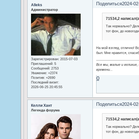
Поделиться
2024-02
Alleks
Администратор
71534,2 написал(а
Так нормально? Дело
тот фон, до новогодн
На мой взгляд, отлично! Вс
был. Мне нравится, спасиб
Зарегистрирован
: 2015-07-03
Приглашений:
5
Все мы, малые и великие,
Сообщений:
2753
времени...
Уважение:
+2374
0
Позитив:
+2690
Последний визит:
2026-06-25 20:45:55
Поделиться
2024-02
Келли Хант
Легенда форума
71534,2 написал(а
Так нормально? Дело
тот фон, до новогодн