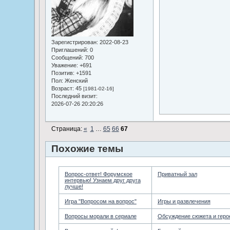
Зарегистрирован
: 2022-08-23
Приглашений:
0
Сообщений:
700
Уважение:
+691
Позитив:
+1591
Пол:
Женский
Возраст:
45
[1981-02-16]
Последний визит:
2026-07-26 20:20:26
Страница:
«
1
…
65
66
67
Похожие темы
Вопрос-ответ! Форумское
Приватный зал
интервью! Узнаем друг друга
лучше!
Игра "Вопросом на вопрос"
Игры и развлечения
Вопросы морали в сериале
Обсуждение сюжета и геро