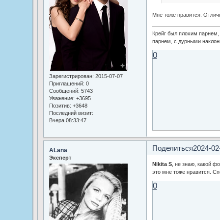
Мне тоже нравится. Отлич
Крейг был плохим парнем
парнем, с дурными наклон
0
Зарегистрирован
: 2015-07-07
Приглашений:
0
Сообщений:
5743
Уважение:
+3695
Позитив:
+3648
Последний визит:
Вчера 08:33:47
Поделиться
2024-02
ALana
Эксперт
Nikita S
, не знаю, какой ф
это мне тоже нравится. Сп
0