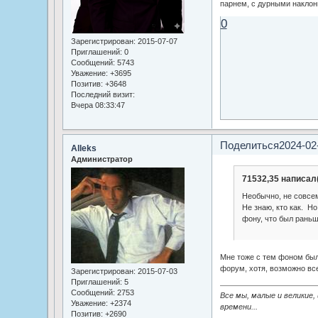
парнем, с дурными наклон
0
Зарегистрирован
: 2015-07-07
Приглашений:
0
Сообщений:
5743
Уважение:
+3695
Позитив:
+3648
Последний визит:
Вчера 08:33:47
Поделиться
2024-02
Alleks
Администратор
71532,35 написал(
Необычно, не совсе
Не знаю, кто как. Н
фону, что был раньш
Мне тоже с тем фоном был
форум, хотя, возможно все
Зарегистрирован
: 2015-07-03
Приглашений:
5
Сообщений:
2753
Все мы, малые и великие,
Уважение:
+2374
времени...
Позитив:
+2690