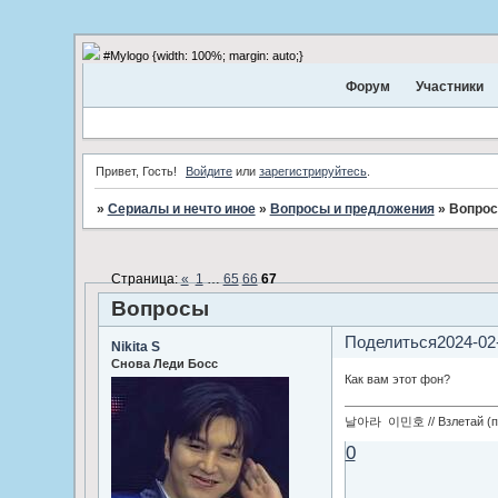
#Mylogo {width: 100%; margin: auto;}
Форум
Участники
Привет, Гость!
Войдите
или
зарегистрируйтесь
.
»
Сериалы и нечто иное
»
Вопросы и предложения
»
Вопро
Страница:
«
1
…
65
66
67
Вопросы
Поделиться
2024-02
Nikita S
Снова Леди Босс
Как вам этот фон?
날아라 이민호 // Взлетай (по
0