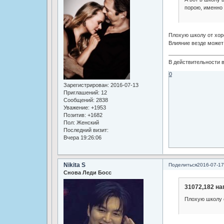
порою, именно 
Плохую школу от хор
Влияние везде может
В действительности в
0
Зарегистрирован
: 2016-07-13
Приглашений:
12
Сообщений:
2838
Уважение:
+1953
Позитив:
+1682
Пол:
Женский
Последний визит:
Вчера 19:26:06
Nikita S
Поделиться
2016-07-17
Снова Леди Босс
31072,182 на
Плохую школу о