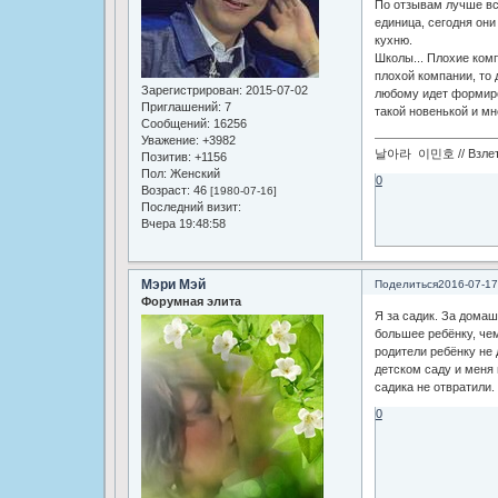
По отзывам лучше все
единица, сегодня они
кухню.
Школы... Плохие комп
плохой компании, то 
Зарегистрирован
: 2015-07-02
любому идет формиро
Приглашений:
7
такой новенькой и мн
Сообщений:
16256
Уважение:
+3982
날아라 이민호 // Взлетай
Позитив:
+1156
Пол:
Женский
0
Возраст:
46
[1980-07-16]
Последний визит:
Вчера 19:48:58
Мэри Мэй
Поделиться
2016-07-17
Форумная элита
Я за садик. За домаш
большее ребёнку, че
родители ребёнку не 
детском саду и меня 
садика не отвратили.
0