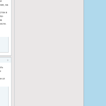
ая
ние, на
сток в
по-
ла
есте.
9
ать
и
я от