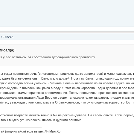
 12:05:46
писал(а):
 у вас остались от собственого дет.садиковского прошлого?
а тогда невнятная речь (с логопедом пришлось долго заниматься) и малоподвижная, т
адике был не очень опыт. Было мало друзей. Но я там была только один год, потом м
дик с логопедическим уклоном. Сначала я очень переживала из-за нового садика, но ка
ервый день, я влилась, как рыба в воду. Я там была королева - одна девочка и все мал
ня остались самые приятные воспоминания. Потом появились через несколько месяц
я продолжала оставаться Леди Босс со своим телохранителем рыцарем, плохим мальчи
йчас, увы,когда с ним списались в ОК выяснилось, что он отсидел за воровство. Вот т
остковом возрасте менять точно я бы не рекомендовала. На своем опыте. Хотя, порою,
чтобы выдернуть из плохой школы и дурного влияния.
 (поднимайся) еще выше, Ли Мин Хо!