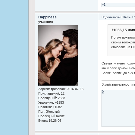
+1
Happiness
Поделиться
2016-07-17
участник
31066,15 нап
Потом появилис
своим телохран
списались в ОК
Светик, у меня похож
как к себе домой. Ре
Бобик- бобик, до сих
В действительности в
Зарегистрирован
: 2016-07-13
0
Приглашений:
12
Сообщений:
2838
Уважение:
+1953
Позитив:
+1682
Пол:
Женский
Последний визит:
Вчера 19:26:06