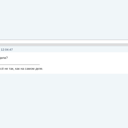
 12:04:47
дила?
сё не так, как на самом деле.