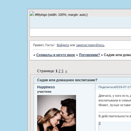
#Mylogo {width: 100%; margin: auto;}
Привет, Гость!
Войдите
или
зарегистрируйтесь
.
»
Сериалы и нечто иное
»
Поговорим?
»
Садик или дом
Страница:
1
2
3
»
Садик или домашнее воспитание?
Happiness
Поделиться
2016-07-17
участник
Девчата, у кого есть
воспитывали в семье?
Может, лучше остави
В действительности в
0