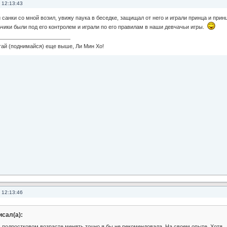
 12:13:43
 санки со мной возил, увижу паука в беседке, защищал от него и играли принца и прин
ьчики были под его контролем и играли по его правилам в наши девчачьи игры.
 (поднимайся) еще выше, Ли Мин Хо!
 12:13:46
исал(а):
в подростковом возрасте менять точно я бы не рекомендовала. На своем опыте. Хотя,