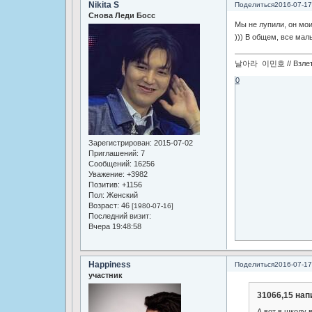
Nikita S
Поделиться
2016-07-17
Снова Леди Босс
Мы не лупили, он мои
))) В общем, все мал
날아라 이민호 // Взлетай
0
Зарегистрирован
: 2015-07-02
Приглашений:
7
Сообщений:
16256
Уважение:
+3982
Позитив:
+1156
Пол:
Женский
Возраст:
46
[1980-07-16]
Последний визит:
Вчера 19:48:58
Happiness
Поделиться
2016-07-17
участник
31066,15 нап
А вот в школу 