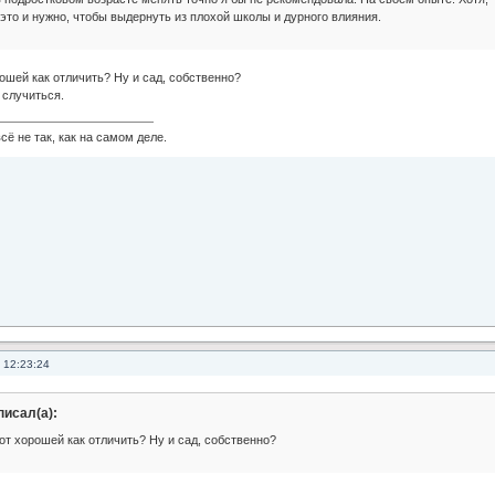
это и нужно, чтобы выдернуть из плохой школы и дурного влияния.
ошей как отличить? Ну и сад, собственно?
 случиться.
сё не так, как на самом деле.
 12:23:24
писал(а):
т хорошей как отличить? Ну и сад, собственно?