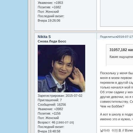
Уважение:
+1953
Позитив:
+1682
Пол:
Женский
Последний визит:
Вчера 19:26:06
Nikita S
Поделиться
2016-07-17
Снова Леди Босс
31057,182 на
Какие ощущения
Поскольку у меня был
меня в моем первом с
перевели в другой са
только начался мой п
Об этом садике у ме
Зарегистрирован
: 2015-07-02
другие девочки, но 
Приглашений:
7
совместительству. Се
Сообщений:
16256
Чем не Боббик?
Уважение:
+3982
Позитив:
+1156
А вот в школу в подр
Пол:
Женский
именно это и нужно, 
Возраст:
46
[1980-07-16]
Последний визит:
날아라 이민호 // Взлетай
Вчера 19:48:58