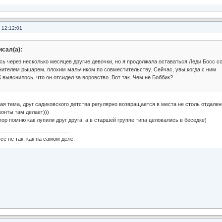
 12:12:01
исал(а):
ь через несколько месяцев другие девочки, но я продолжала оставаться Леди Босс с
ителем рыцарем, плохим мальчиком по совместительству. Сейчас, увы,когда с ним
 выяснилось, что он отсидел за воровство. Вот так. Чем не Боббик?
ая тема, друг садиковского детства регулярно возвращается в места не столь отдале
монты там делает)))
 пор помню как лупили друг друга, а в старшей группе типа целовались в беседке)
сё не так, как на самом деле.