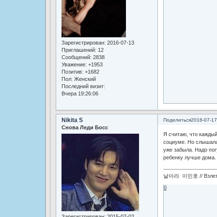
Зарегистрирован
: 2016-07-13
Приглашений:
12
Сообщений:
2838
Уважение:
+1953
Позитив:
+1682
Пол:
Женский
Последний визит:
Вчера 19:26:06
Nikita S
Поделиться
2016-07-17
Снова Леди Босс
Я считаю, что каждый
социуме. Но слышала,
уже забыла. Надо погу
ребенку лучше дома.
날아라 이민호 // Взлетай
0
Зарегистрирован
: 2015-07-02