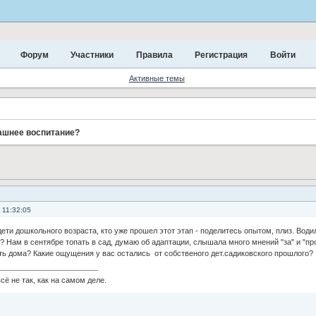
Форум
Участники
Правила
Регистрация
Войти
Активные темы
ашнее воспитание?
 11:32:05
 дети дошкольного возраста, кто уже прошел этот этап - поделитесь опытом, плиз. Води
 Нам в сентябре топать в сад, думаю об адаптации, слышала много мнений "за" и "про
ть дома? Какие ощущения у вас остались от собственого дет.садиковского прошлого?
сё не так, как на самом деле.