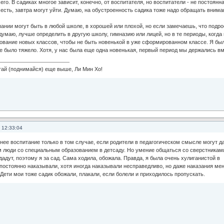
го. В садиках многое зависит, конечно, от воспитателя, но воспитатели - не постоянн
 есть, завтра могут уйти. Думаю, на обустроенность садика тоже надо обращать внима
ании могут быть в любой школе, в хорошей или плохой, но если замечаешь, что подро
думаю, лучше определить в другую школу, гимназию или лицей, но в те периоды, когда 
вание новых классов, чтобы не быть новенькой в уже сформированном классе. Я бы
е было тяжело. Хотя, у нас была еще одна новенькая, первый период мы держались вм
 (поднимайся) еще выше, Ли Мин Хо!
 12:33:04
нее воспитание только в том случае, если родители в педагогическом смысле могут д
м люди со специальным образованием в детсаду. Но умение общаться со сверстникам
дадут, поэтому я за сад. Сама ходила, обожала. Правда, я была очень хулиганистой в
постоянно наказывали, хотя иногда наказывали несправедливо, но даже наказания мен
 Дети мои тоже садик обожали, плакали, если болели и приходилось пропускать.