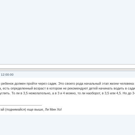
 12:00:00
 ребенок должен пройти через садик. Это своего рода начальный этап жизни человека 
 есть определенный возраст в котором не рекомендуют детей начинать водить в сади
глить. То ли в 3,5 нежелательно, а в 3 и 4 можно, то ли наоборот, в 3,5 или 4,5. Но до 3
 (поднимайся) еще выше, Ли Мин Хо!