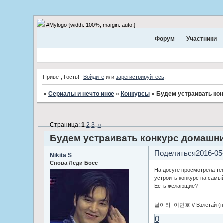
#Mylogo {width: 100%; margin: auto;}
Форум
Участники
Привет, Гость!
Войдите
или
зарегистрируйтесь
.
»
Сериалы и нечто иное
»
Конкурсы
»
Будем устраивать ко
Страница:
1
2
3
»
Будем устраивать конкурс домашн
Поделиться
2016-05
Nikita S
Снова Леди Босс
На досуге просмотрела те
устроить конкурс на сам
Есть желающие?
날아라 이민호 // Взлетай (по
0