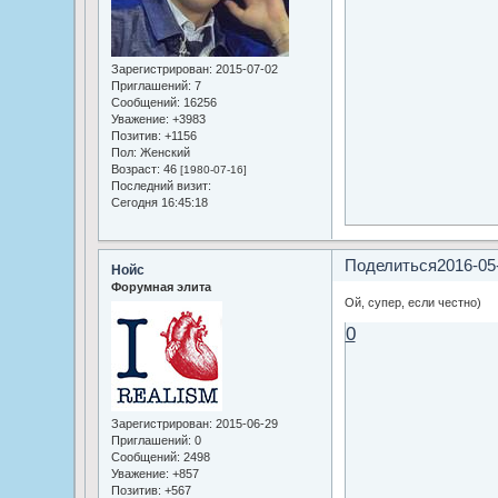
Зарегистрирован
: 2015-07-02
Приглашений:
7
Сообщений:
16256
Уважение:
+3983
Позитив:
+1156
Пол:
Женский
Возраст:
46
[1980-07-16]
Последний визит:
Сегодня 16:45:18
Поделиться
2016-05
Нойс
Форумная элита
Ой, супер, если честно)
0
Зарегистрирован
: 2015-06-29
Приглашений:
0
Сообщений:
2498
Уважение:
+857
Позитив:
+567