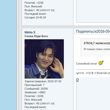
Позитив:
+1156
Пол:
Женский
Возраст:
46
[1980-07-16]
Последний визит:
Сегодня 16:45:18
Поделиться
2016-05
Nikita S
Снова Леди Босс
27634,7 написал(а
Я только спать хоте
Спокойной ночи!
날아라 이민호 // Взлетай (по
0
Зарегистрирован
: 2015-07-02
Приглашений:
7
Сообщений:
16256
Уважение:
+3983
Позитив:
+1156
Пол:
Женский
Возраст:
46
[1980-07-16]
Последний визит: