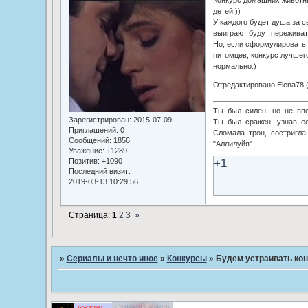
Конкурс домашних животны
детей.))
У каждого будет душа за св
выиграют будут переживат
Но, если сформулировать 
питомцев, конкурс лучшег
нормально.)
Отредактировано Elena78 (
Ты был силен, но не впо
Зарегистрирован
: 2015-07-09
Ты был сражен, узнав ее
Приглашений:
0
Сломала трон, состригла 
Сообщений:
1856
"Аллилуйя"...
Уважение:
+1289
+1
Позитив:
+1090
Последний визит:
2019-03-13 10:29:56
Страница:
1
2
3
»
»
Сериалы и нечто иное
»
Конкурсы
»
Будем устраивать ко