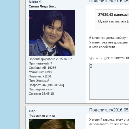
Поделиться
2016-05
Nikita S
Снова Леди Босс
27630,43 написал(
Мужей выставлять (
В качестве домашней руч
У меня тоже нет домашнег
и кота своей тети.
날아라 이민호 // Взлетай (по
Зарегистрирован
: 2015-07-02
Приглашений:
7
0
Сообщений:
16256
Уважение:
+3983
Позитив:
+1156
Пол:
Женский
Возраст:
46
[1980-07-16]
Последний визит:
Сегодня 16:45:18
Поделиться
2016-05
Cap
Форумная элита
У меня 4 гаврика, могу уч
использовать те,что есть?