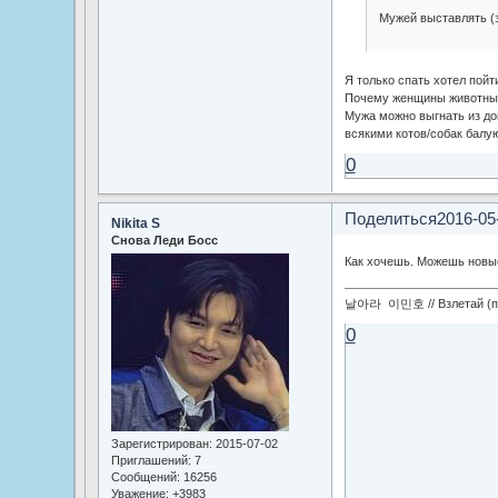
Мужей выставлять (
Я только спать хотел пой
Почему женщины животных
Мужа можно выгнать из до
всякими котов/собак балую
0
Поделиться
2016-05
Nikita S
Снова Леди Босс
Как хочешь. Можешь новые
날아라 이민호 // Взлетай (по
0
Зарегистрирован
: 2015-07-02
Приглашений:
7
Сообщений:
16256
Уважение:
+3983