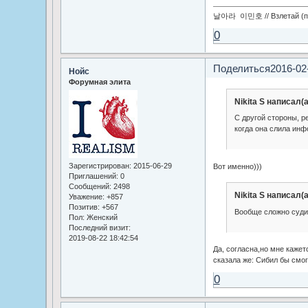
날아라 이민호 // Взлетай (по
0
Поделиться
2016-02
Нойс
Форумная элита
Nikita S написал(а
С другой стороны, р
когда она слила ин
Зарегистрирован
: 2015-06-29
Вот именно)))
Приглашений:
0
Сообщений:
2498
Nikita S написал(а
Уважение:
+857
Позитив:
+567
Вообще сложно суди
Пол:
Женский
Последний визит:
2019-08-22 18:42:54
Да, согласна,но мне кажетс
сказала же: Сибил бы смог
0