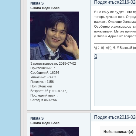
Поделиться
2016-02
Nikita S
Снова Леди Босс
Я не хочу их судить, кто 
теперь дочка с нею. Опре
вариант. Она еще была мал
Особенного дискомфорта ма
показывали. Мы же приним
у Чипа и Адри в их возраст
날아라 이민호 // Взлетай (по
0
Зарегистрирован
: 2015-07-02
Приглашений:
7
Сообщений:
16256
Уважение:
+3983
Позитив:
+1156
Пол:
Женский
Возраст:
46
[1980-07-16]
Последний визит:
Сегодня 06:43:56
Поделиться
2016-02
Nikita S
Снова Леди Босс
Нойс написал(а):