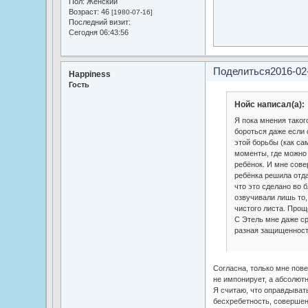
Пол:
Женский
Возраст:
46
[1980-07-16]
Последний визит:
Сегодня 06:43:56
Поделиться
2016-02
Happiness
Гость
Нойс написал(а):
Я пока мнения таког
бороться даже если 
этой борьбы (как са
моменты, где можно 
ребёнок. И мне сове
ребёнка решила отдат
что это сделано во 
озвучивали лишь то,
чистого листа. Прощ
С Этель мне даже с
разная защищенност
Согласна, только мне пове
не импонирует, а абсолютн
Я считаю, что оправдыват
бесхребетность, совершен