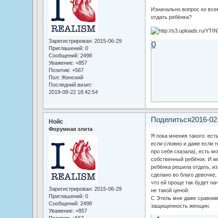
Изначально вопрос ко все
отдать ребёнка?
Зарегистрирован
: 2015-06-29
0
Приглашений:
0
Сообщений:
2498
Уважение:
+857
Позитив:
+567
Пол:
Женский
Последний визит:
2019-08-22 18:42:54
Поделиться
2016-02
Нойс
Форумная элита
Я пока мнения такого: ест
если сложно и даже если т
про себя сказала), есть мо
собственный ребёнок. И м
ребёнка решила отдать, из 
сделано во благо девочке,
что ей проще так будет на
Зарегистрирован
: 2015-06-29
не такой ценой.
Приглашений:
0
С Этель мне даже сравнив
Сообщений:
2498
защищенность женщин.
Уважение:
+857
Позитив:
+567