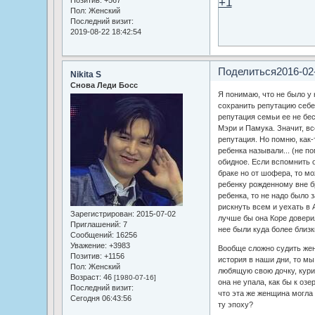
+1
Пол:
Женский
Последний визит:
2019-08-22 18:42:54
Поделиться
2016-02
Nikita S
Снова Леди Босс
Я понимаю, что не было у 
сохранить репутацию себе 
репутация семьи ее не бе
Мэри и Памука. Значит, вс
репутация. Но помню, как-т
ребенка называли... (не по
обидное. Если вспомнить 
браке но от шофера, то мо
ребенку рожденному вне бр
ребенка, то не надо было 
рискнуть всем и уехать в 
Зарегистрирован
: 2015-07-02
лучше бы она Коре доверил
Приглашений:
7
нее были куда более близ
Сообщений:
16256
Уважение:
+3983
Вообще сложно судить жен
Позитив:
+1156
история в наши дни, то м
Пол:
Женский
любящую свою дочку, кури
Возраст:
46
[1980-07-16]
она не упала, как бы к озе
Последний визит:
что эта же женщина могла 
Сегодня 06:43:56
ту эпоху?