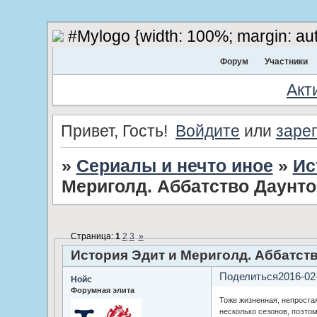
#Mylogo {width: 100%; margin: aut
Форум
Участники
Акт
Привет, Гость!
Войдите
или
заре
»
Сериалы и нечто иное
»
Ис
Мериголд. Аббатство Даунто
Страница:
1
2
3
»
История Эдит и Мериголд. Аббатств
Поделиться
2016-02
Нойс
Форумная элита
Тоже жизненная, непростая
несколько сезонов, поэто