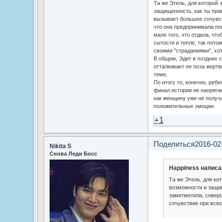
Та же Этель, для которой 
защищенность, как ты пра
вызывает большее сочувст
что она предпринимала поп
мало того, что отдала, что
сытости и тепле, так пото
своими "страданиями", хот
В общем, Эдит в поздних с
отталкивает ее поза жертв
теме.
По итогу то, конечно, реб
финал истории не напрягае
как женщину уже не получа
положительные эмоции.
+1
Поделиться
2016-02
Nikita S
Снова Леди Босс
Happiness написа
Та же Этель, для ко
возможности и защи
заметметила, совер
сочувствие при всех