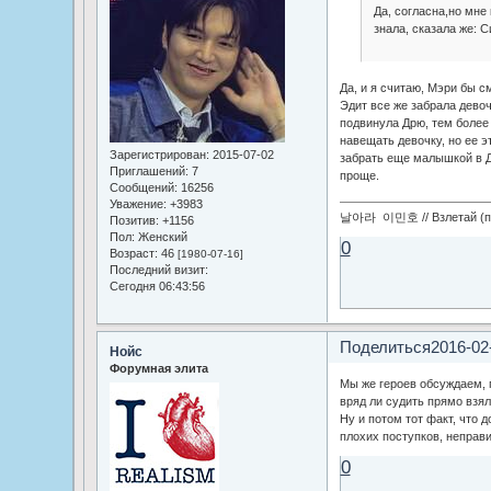
Да, согласна,но мне
знала, сказала же: 
Да, и я считаю, Мэри бы с
Эдит все же забрала девоч
подвинула Дрю, тем более 
навещать девочку, но ее э
Зарегистрирован
: 2015-07-02
забрать еще малышкой в Да
Приглашений:
7
проще.
Сообщений:
16256
Уважение:
+3983
날아라 이민호 // Взлетай (по
Позитив:
+1156
Пол:
Женский
0
Возраст:
46
[1980-07-16]
Последний визит:
Сегодня 06:43:56
Поделиться
2016-02
Нойс
Форумная элита
Мы же героев обсуждаем, 
вряд ли судить прямо взял
Ну и потом тот факт, что д
плохих поступков, неправ
0