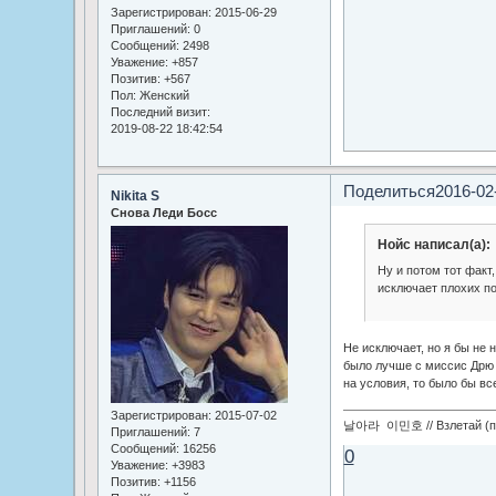
Зарегистрирован
: 2015-06-29
Приглашений:
0
Сообщений:
2498
Уважение:
+857
Позитив:
+567
Пол:
Женский
Последний визит:
2019-08-22 18:42:54
Поделиться
2016-02
Nikita S
Снова Леди Босс
Нойс написал(а):
Ну и потом тот факт,
исключает плохих п
Не исключает, но я бы не 
было лучше с миссис Дрю п
на условия, то было бы вс
Зарегистрирован
: 2015-07-02
날아라 이민호 // Взлетай (по
Приглашений:
7
Сообщений:
16256
0
Уважение:
+3983
Позитив:
+1156