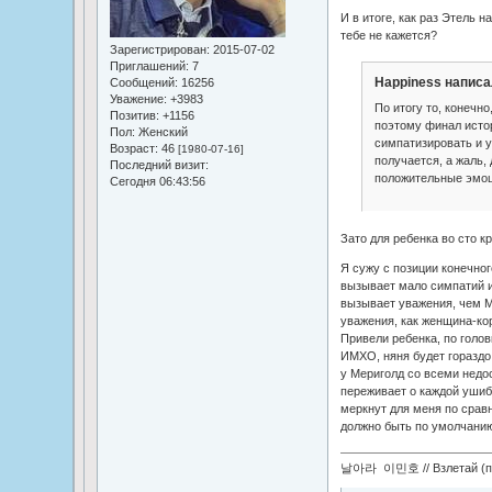
И в итоге, как раз Этель 
тебе не кажется?
Зарегистрирован
: 2015-07-02
Приглашений:
7
Happiness написа
Сообщений:
16256
Уважение:
+3983
По итогу то, конечн
Позитив:
+1156
поэтому финал истор
Пол:
Женский
симпатизировать и 
Возраст:
46
[1980-07-16]
получается, а жаль,
Последний визит:
положительные эмоц
Сегодня 06:43:56
Зато для ребенка во сто к
Я сужу с позиции конечног
вызывает мало симпатий и
вызывает уважения, чем М
уважения, как женщина-кор
Привели ребенка, по голов
ИМХО, няня будет гораздо
у Мериголд со всеми недо
переживает о каждой ушиб
меркнут для меня по сравн
должно быть по умолчанию
날아라 이민호 // Взлетай (по