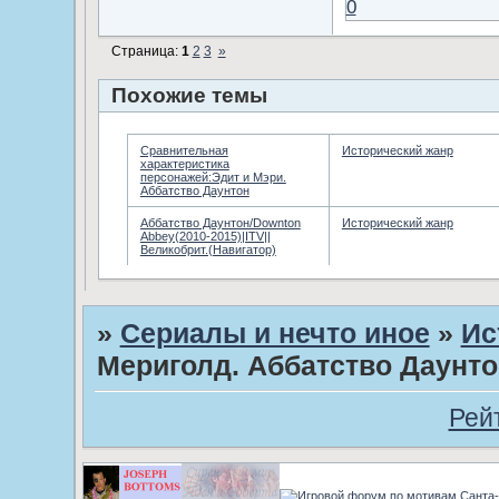
0
Страница:
1
2
3
»
Похожие темы
Сравнительная
Исторический жанр
характеристика
персонажей:Эдит и Мэри.
Аббатство Даунтон
Аббатство Даунтон/Downton
Исторический жанр
Abbey(2010-2015)|ITV||
Великобрит.(Навигатор)
»
Сериалы и нечто иное
»
Ис
Мериголд. Аббатство Даунто
Рей