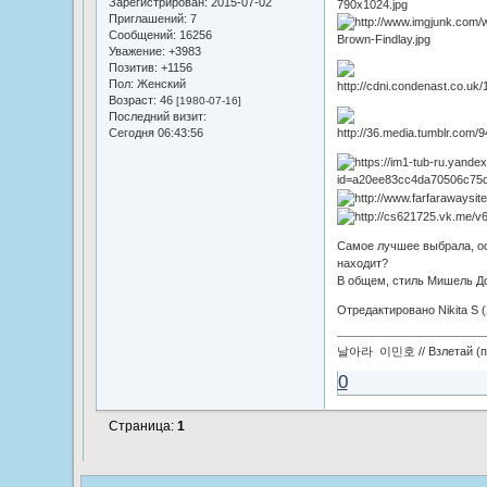
Зарегистрирован
: 2015-07-02
Приглашений:
7
Сообщений:
16256
Уважение:
+3983
Позитив:
+1156
Пол:
Женский
Возраст:
46
[1980-07-16]
Последний визит:
Сегодня 06:43:56
Самое лучшее выбрала, ост
находит?
В общем, стиль Мишель До
Отредактировано Nikita S (
날아라 이민호 // Взлетай (по
0
Страница:
1