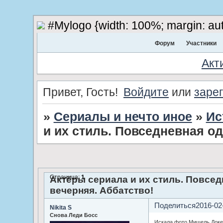
#Mylogo {width: 100%; margin: aut
Форум
Участники
Акт
Привет, Гость!
Войдите
или
заре
»
Сериалы и нечто иное
»
Ис
и их стиль. Повседневная од
Страница:
1
Актёры сериала и их стиль. Повсед
вечерняя. Аббатство!
Поделиться
2016-02
Nikita S
Снова Леди Босс
Искала фото Мишель Докер