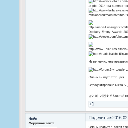
Из вечерних мне нравится 
Очень ей идет этот цвет.
Отредактировано Nikita S (
날아라 이민호 // Взлетай (по
+1
Поделиться
2016-02
Нойс
Форумная элита
Очень нравится, такая сти