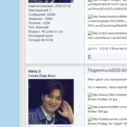
Зарегистрирован
: 2015-07-02
Приглашений:
7
Сообщений:
16256
Уважение:
+3983
Позитив:
+1156
Пол:
Женский
Возраст:
46
[1980-07-16]
Последний визит:
Сегодня 06:43:56
날아라 이민호 // Взлетай (по
0
Поделиться
2016-02
Nikita S
Снова Леди Босс
Мне одной она напоминае
Ну и наконец, наша краса