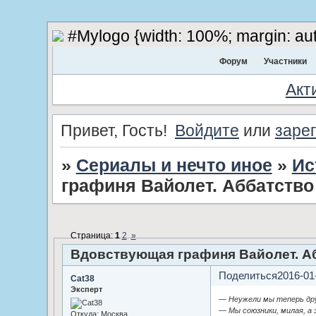
#Mylogo {width: 100%; margin: aut
Форум
Участники
Акт
Привет, Гость!
Войдите
или
заре
»
Сериалы и нечто иное
»
Ис
графиня Вайолет. Аббатство
Страница:
1
2
»
Вдовствующая графиня Вайолет. Аб
Поделиться
2016-01
Cat38
Эксперт
— Неужели мы теперь др
— Мы союзники, милая, а
Откуда:
Москва