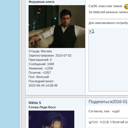
Форумная элита
Cat38, классная темка!
За бабулей реально запис
Для невозможного потребуе
+1
Откуда:
Москва
Зарегистрирован
: 2015-07-02
Приглашений:
0
Сообщений:
1948
Уважение:
+1258
Позитив:
+1057
Пол:
Женский
Последний визит:
2023-06-04 14:08:48
Поделиться
2016-01
Nikita S
Снова Леди Босс
Согласна, она - чудо!
날아라 이민호 // Взлетай (по