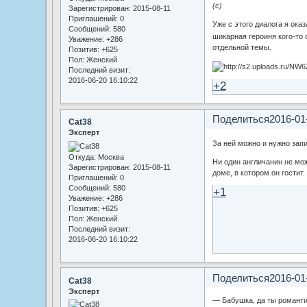
(с)
Зарегистрирован
: 2015-08-11
Приглашений:
0
Уже с этого диалога я оказ
Сообщений:
580
шикарная героиня кого-т
Уважение:
+286
отдельной темы.
Позитив:
+625
Пол:
Женский
Последний визит:
2016-06-20 16:10:22
+2
Поделиться
2016-01
Cat38
Эксперт
За ней можно и нужно за
Откуда:
Москва
Ни один англичанин не мо
Зарегистрирован
: 2015-08-11
доме, в котором он гостит. 
Приглашений:
0
Сообщений:
580
+1
Уважение:
+286
Позитив:
+625
Пол:
Женский
Последний визит:
2016-06-20 16:10:22
Поделиться
2016-01
Cat38
Эксперт
— Бабушка, да ты романти