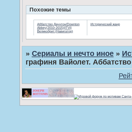
Похожие темы
Аббатство Даунтон/Downton
Исторический жанр
Abbey(2010-2015)|ITV||
Великобрит.(Навигатор)
»
Сериалы и нечто иное
»
Ис
графиня Вайолет. Аббатство
Рей