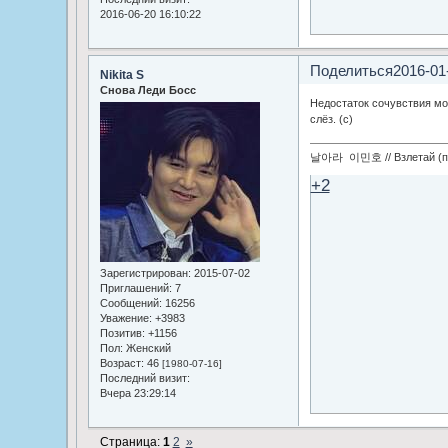
2016-06-20 16:10:22
Поделиться
2016-01
Nikita S
Снова Леди Босс
Недостаток сочувствия мо
слёз. (с)
날아라 이민호 // Взлетай (по
+2
Зарегистрирован
: 2015-07-02
Приглашений:
7
Сообщений:
16256
Уважение:
+3983
Позитив:
+1156
Пол:
Женский
Возраст:
46
[1980-07-16]
Последний визит:
Вчера 23:29:14
Страница:
1
2
»