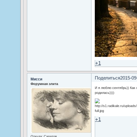
+1
Поделиться
2015-09
Мисси
Форумная элита
И я люблю сентябрь)) Как 
родилась))))
+1
Откуда:
Саратов