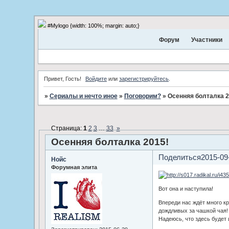
#Mylogo {width: 100%; margin: auto;}
Форум
Участники
Привет, Гость!
Войдите
или
зарегистрируйтесь
.
»
Сериалы и нечто иное
»
Поговорим?
»
Осенняя болталка 2
Страница:
1
2
3
…
33
»
Осенняя болталка 2015!
Поделиться
2015-09
Нойс
Форумная элита
Вот она и наступила!
Впереди нас ждёт много к
дождливых за чашкой чая!
Надеюсь, что здесь будет 