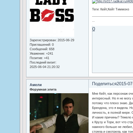
Теги: Кейт,Кейт Тиммонз
...
0
Зарегистрирован
: 2015-06-29
Приглашений:
0
Сообщений:
658
Уважение:
+241
Позитив:
+41
Последний визит:
2025-06-04 21:20:32
Поделиться
2015-07
Амели
Форумная элита
Мне Кейт, как персонаж оч
интересный. Но я не могу 
потому что плохо знаю. Да
Брендона, это я видела. Но
личность, в полной мере. 
И какие причины? Тяжело 
к Крузу и Тори, вот что ст
намного больше не любил,
стояла и смотрела, как тон