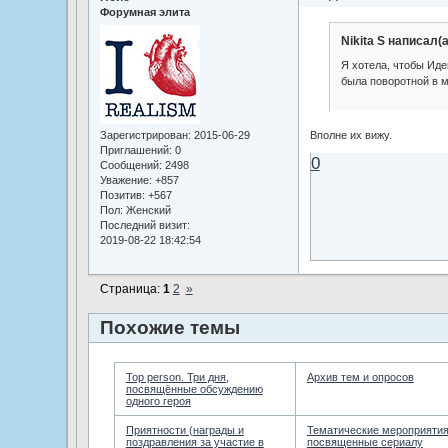
Форумная элита
Nikita S написал(а
Я хотела, чтобы Иде
была поворотной в м
Зарегистрирован
: 2015-06-29
Вполне их вижу.
Приглашений:
0
0
Сообщений:
2498
Уважение:
+857
Позитив:
+567
Пол:
Женский
Последний визит:
2019-08-22 18:42:54
Страница:
1
2
»
Похожие темы
Top person. Три дня,
Архив тем и опросов
посвящённые обсуждению
одного героя
Приятности (награды и
Тематические мероприятия
поздравления за участие в
посвященные сериалу