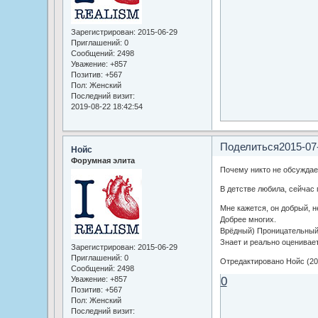
Зарегистрирован
: 2015-06-29
Приглашений:
0
Сообщений:
2498
Уважение:
+857
Позитив:
+567
Пол:
Женский
Последний визит:
2019-08-22 18:42:54
Поделиться
2015-07
Нойс
Форумная элита
Почему никто не обсуждае
В детстве любила, сейчас
Мне кажется, он добрый, н
Добрее многих.
Врёдный) Проницательный
Знает и реально оценивает
Зарегистрирован
: 2015-06-29
Приглашений:
0
Отредактировано Нойс (201
Сообщений:
2498
0
Уважение:
+857
Позитив:
+567
Пол:
Женский
Последний визит: