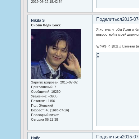
2019-08-22 18:42:54
Поделиться
2015-07
Nikita S
Снова Леди Босс
Я хотела, чтобы Иден и Ке
поворотной в моей длинной
날아라 이민호 // Взлетай (по
0
Зарегистрирован
: 2015-07-02
Приглашений:
7
Сообщений:
16260
Уважение:
+3985
Позитив:
+1156
Пол:
Женский
Возраст:
46
[1980-07-16]
Последний визит:
Сегодня 06:22:38
Поделиться
2015-07
Нойс