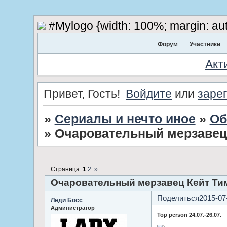
#Mylogo {width: 100%; margin: aut
Форум
Участники
Акт
Привет, Гость!
Войдите
или
заре
»
Сериалы и нечто иное
»
Об
»
Очаровательный мерзавец
Страница:
1
2
»
Очаровательный мерзавец Кейт Ти
Поделиться
2015-07
Леди Босс
Администратор
Top person 24.07.-26.07.