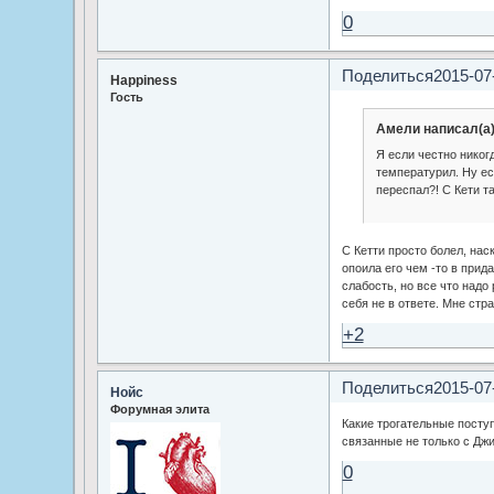
0
Поделиться
2015-07
Happiness
Гость
Амели написал(а)
Я если честно никог
температурил. Ну ес
переспал?! С Кети т
С Кетти просто болел, нас
опоила его чем -то в прида
слабость, но все что надо
себя не в ответе. Мне стра
+2
Поделиться
2015-07
Нойс
Форумная элита
Какие трогательные посту
связанные не только с Дж
0