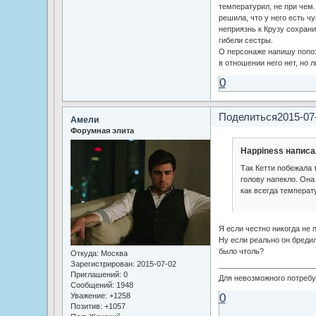
температурил, не при чем.
решила, что у него есть ч
неприязнь к Крузу сохран
гибели сестры.
О персонаже напишу попоз
в отношении него нет, но 
0
Поделиться
2015-07
Амели
Форумная элита
Happiness написа
Так Кетти побежала 
голову напекло. Она
как всегда температ
Я если честно никогда не 
Ну если реально он бредил
было чтоль?
Откуда:
Москва
Зарегистрирован
: 2015-07-02
Приглашений:
0
Для невозможного потребуе
Сообщений:
1948
0
Уважение:
+1258
Позитив:
+1057