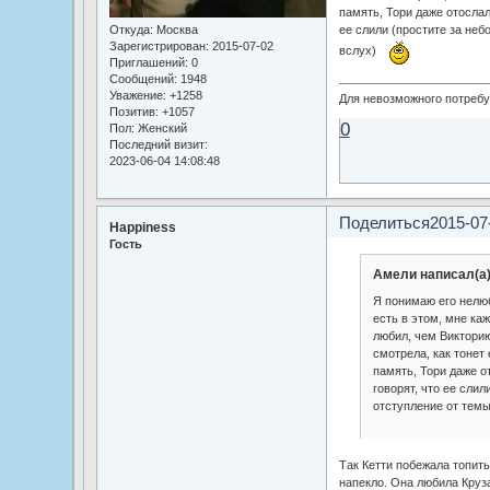
память, Тори даже отослал
Откуда:
Москва
ее слили (простите за не
Зарегистрирован
: 2015-07-02
вслух)
Приглашений:
0
Сообщений:
1948
Уважение:
+1258
Для невозможного потребуе
Позитив:
+1057
0
Пол:
Женский
Последний визит:
2023-06-04 14:08:48
Поделиться
2015-07
Happiness
Гость
Амели написал(а)
Я понимаю его нелюб
есть в этом, мне ка
любил, чем Викторию
смотрела, как тонет 
память, Тори даже о
говорят, что ее сли
отступление от темы
Так Кетти побежала топить
напекло. Она любила Круза,