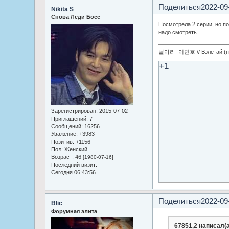
Поделиться
2022-09
Nikita S
Снова Леди Босс
Посмотрела 2 серии, но по
надо смотреть
날아라 이민호 // Взлетай (по
+1
Зарегистрирован
: 2015-07-02
Приглашений:
7
Сообщений:
16256
Уважение:
+3983
Позитив:
+1156
Пол:
Женский
Возраст:
46
[1980-07-16]
Последний визит:
Сегодня 06:43:56
Поделиться
2022-09
Blic
Форумная элита
67851,2 написал(а