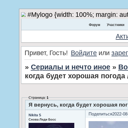
#Mylogo {width: 100%; margin: aut
Форум
Участники
Акт
Привет, Гость!
Войдите
или
заре
»
Сериалы и нечто иное
»
Во
когда будет хорошая пого
Страница:
1
Я вернусь, когда будет хорошая 
Поделиться
2022-08
Nikita S
Снова Леди Босс