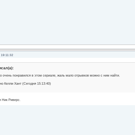
 19:11:32
исал(а):
о очень понравился в этом сериале, жаль мало отрывков можно с ним найти.
о Келли Хант (Сегодня 15:13:40)
я Ник Риверс.