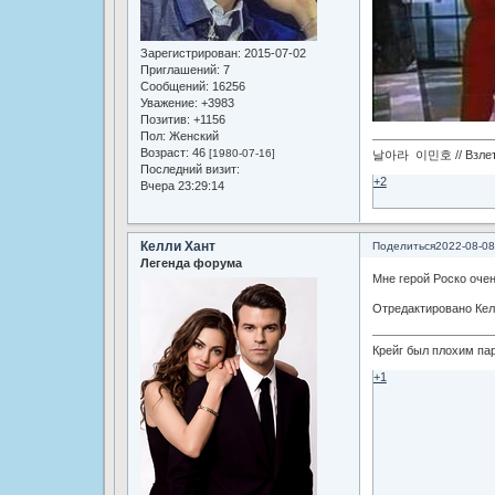
Зарегистрирован
: 2015-07-02
Приглашений:
7
Сообщений:
16256
Уважение:
+3983
Позитив:
+1156
Пол:
Женский
Возраст:
46
[1980-07-16]
날아라 이민호 // Взлетай
Последний визит:
+2
Вчера 23:29:14
Келли Хант
Поделиться
2022-08-08
Легенда форума
Мне герой Роско очен
Отредактировано Келл
Крейг был плохим па
+1