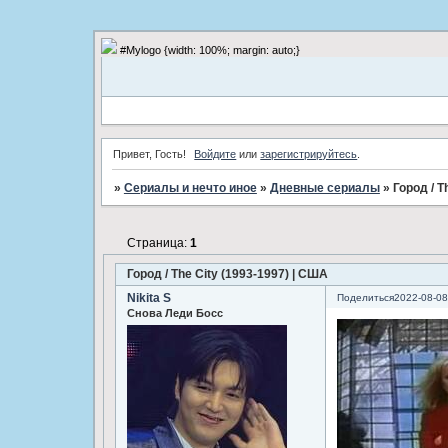
#Mylogo {width: 100%; margin: auto;}
Привет, Гость!
Войдите
или
зарегистрируйтесь
.
»
Сериалы и нечто иное
»
Дневные сериалы
»
Город / T
Страница:
1
Город / The City (1993-1997) | США
Nikita S
Поделиться
2022-08-08
Снова Леди Босс