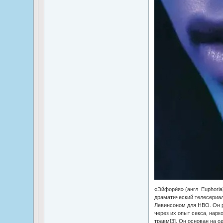
«Эйфори́я» (англ. Euphor
драматический телесериа
Левинсоном для HBO. Он р
через их опыт секса, нарк
травм[3]. Он основан на 