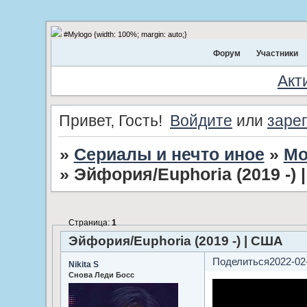
#Mylogo {width: 100%; margin: auto;}
Форум
Участники
Акт
Привет, Гость!
Войдите
или
заре
»
Сериалы и нечто иное
»
Мо
»
Эйфория/Euphoria (2019 -)
Страница:
1
Эйфория/Euphoria (2019 -) | США
Поделиться
2022-02
Nikita S
Снова Леди Босс