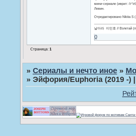
мини-сериале (иврит: אופוריה), созданном Роном Лешемом и Дафной
Левин.
Отредактировано Nikita S (
날아라 이민호 // Взлетай (по
0
Страница:
1
»
Сериалы и нечто иное
»
Мо
»
Эйфория/Euphoria (2019 -)
Рей