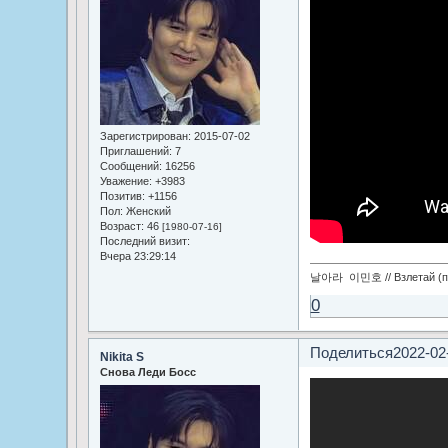
Зарегистрирован
: 2015-07-02
Приглашений:
7
Сообщений:
16256
Уважение:
+3983
Позитив:
+1156
Пол:
Женский
Возраст:
46
[1980-07-16]
Последний визит:
Вчера 23:29:14
날아라 이민호 // Взлетай (по
0
Поделиться
2022-02
Nikita S
Снова Леди Босс