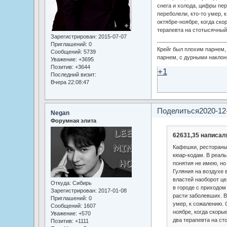
снега и холода, цифры пе
переболели, кто-то умер, 
октябре-ноябре, когда ско
терапевта на стотысячный
Зарегистрирован
: 2015-07-07
Приглашений:
0
Крейг был плохим парнем
Сообщений:
5739
парнем, с дурными наклон
Уважение:
+3695
Позитив:
+3644
+1
Последний визит:
Вчера 22:08:47
Поделиться
2020-12
Negan
Форумная элита
62631,35 написал(
Кафешки, рестораны 
кюар-кодам. В реаль
понятия не имею, но
Гуляния на воздухе 
властей наоборот це
Откуда:
Сибирь
в городе с приходом
Зарегистрирован
: 2017-01-08
расти заболевших. В
Приглашений:
0
умер, к сожалению. 
Сообщений:
1607
ноябре, когда скоры
Уважение:
+570
два терапевта на ст
Позитив:
+1111