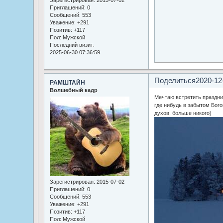
Зарегистрирован
: 2015-07-02
Приглашений:
0
Сообщений:
553
Уважение:
+291
Позитив:
+117
Пол:
Мужской
Последний визит:
2025-06-30 07:36:59
Поделиться
2020-12
РАМШТАЙН
Волшебный кадр
Мечтаю встретить праздник
где нибудь в забытом Бого
духов, больше никого)
Зарегистрирован
: 2015-07-02
Приглашений:
0
Сообщений:
553
Уважение:
+291
Позитив:
+117
Пол:
Мужской