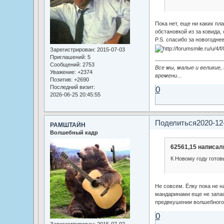
Пока нет, еще ни каких пл
обстановкой из за ковида,
P.S. спасибо за новогодн
Зарегистрирован
: 2015-07-03
Приглашений:
5
Сообщений:
2753
Все мы, малые и великие,
Уважение:
+2374
времени...
Позитив:
+2690
Последний визит:
0
2026-06-25 20:45:55
Поделиться
2020-12
РАМШТАЙН
Волшебный кадр
62561,15 написал(
К Новому году гото
Не совсем. Ёлку пока не н
мандаринами еще не запас
предвкушении волшебного
0