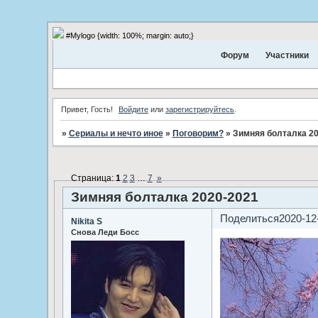
#Mylogo {width: 100%; margin: auto;}
Форум
Участники
Привет, Гость!
Войдите
или
зарегистрируйтесь
.
»
Сериалы и нечто иное
»
Поговорим?
»
Зимняя болталка 20
Страница:
1
2
3
…
7
»
Зимняя болталка 2020-2021
Поделиться
2020-12
Nikita S
Снова Леди Босс