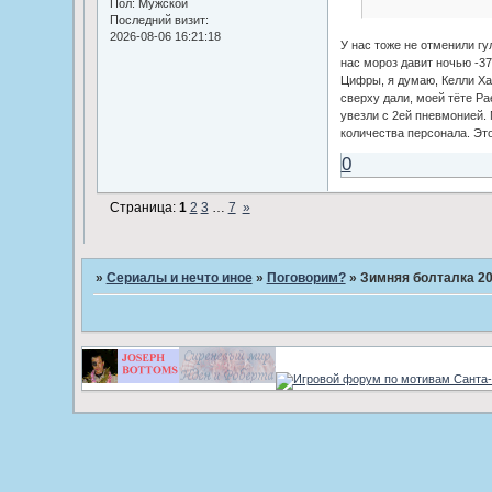
Пол:
Мужской
Последний визит:
2026-08-06 16:21:18
У нас тоже не отменили гул
нас мороз давит ночью -37
Цифры, я думаю, Келли Ха
сверху дали, моей тёте Ра
увезли с 2ей пневмонией.
количества персонала. Это
0
Страница:
1
2
3
…
7
»
»
Сериалы и нечто иное
»
Поговорим?
»
Зимняя болталка 20