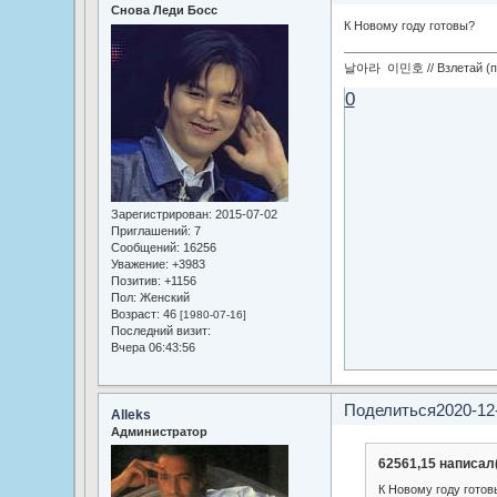
Снова Леди Босс
К Новому году готовы?
날아라 이민호 // Взлетай (по
0
Зарегистрирован
: 2015-07-02
Приглашений:
7
Сообщений:
16256
Уважение:
+3983
Позитив:
+1156
Пол:
Женский
Возраст:
46
[1980-07-16]
Последний визит:
Вчера 06:43:56
Поделиться
2020-12
Alleks
Администратор
62561,15 написал(
К Новому году гото