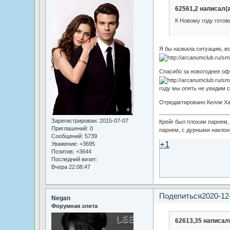
62561,2 написал(а
К Новому году гото
Я бы назвала ситуацию, в
Спасибо за новогоднее оф
году мы опять не увидим с
Отредактировано Келли Хан
Зарегистрирован
: 2015-07-07
Крейг был плохим парнем
Приглашений:
0
парнем, с дурными наклон
Сообщений:
5739
+1
Уважение:
+3695
Позитив:
+3644
Последний визит:
Вчера 22:08:47
Поделиться
2020-12
Negan
Форумная элита
62613,35 написал(