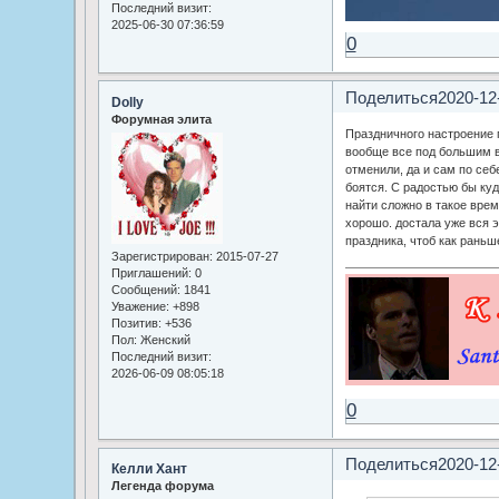
Последний визит:
2025-06-30 07:36:59
0
Поделиться
2020-12
Dolly
Форумная элита
Праздничного настроение п
вообще все под большим 
отменили, да и сам по себ
боятся. С радостью бы куд
найти сложно в такое врем
хорошо. достала уже вся э
праздника, чтоб как раньш
Зарегистрирован
: 2015-07-27
Приглашений:
0
Сообщений:
1841
Уважение:
+898
Позитив:
+536
Пол:
Женский
Последний визит:
2026-06-09 08:05:18
0
Поделиться
2020-12
Келли Хант
Легенда форума