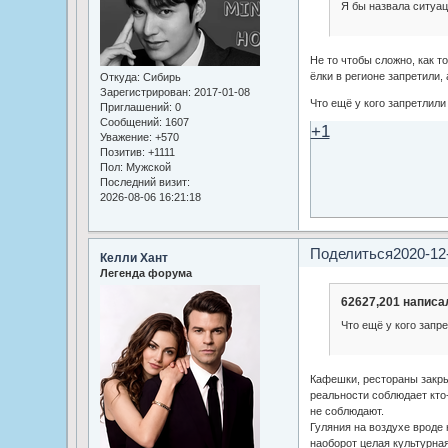
Я бы назвала ситуац
Не то чтобы сложно, как то
ёлки в регионе запретили, 
Откуда:
Сибирь
Зарегистрирован
: 2017-01-08
Что ещё у кого запретлил
Приглашений:
0
Сообщений:
1607
+1
Уважение:
+570
Позитив:
+1111
Пол:
Мужской
Последний визит:
2026-08-06 16:21:18
Поделиться
2020-12
Келли Хант
Легенда форума
62627,201 написал
Что ещё у кого зап
Кафешки, рестораны закры
реальности соблюдает кто-
не соблюдают.
Гуляния на воздухе вроде 
наоборот целая культурная