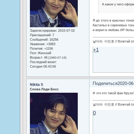
А какое у него офор
Я до этого в красных тона
Кастильо в сиреневых тона
и верил в любовь ИР боль
Зарегистрирован
: 2015-07-02
Приглашений:
7
Сообщений:
16256
날아라 이민호 // Взлетай (по
Уважение:
+3983
Позитив:
+1156
+1
Пол:
Женский
Возраст:
46
[1980-07-16]
Последний визит:
Сегодня 06:43:56
Поделиться
2020-06
Nikita S
Снова Леди Босс
И это кто такой фан Круза
날아라 이민호 // Взлетай (по
0