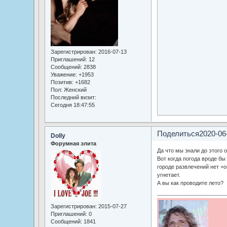
Зарегистрирован
: 2016-07-13
Приглашений:
12
Сообщений:
2838
Уважение:
+1953
Позитив:
+1682
Пол:
Женский
Последний визит:
Сегодня 18:47:55
Поделиться
2020-06
Dolly
Форумная элита
Да что мы знали до этого о
Вот когда погода вроде бы 
городе развлечений нет +о
угнетает.
А вы как проводите лето?
Зарегистрирован
: 2015-07-27
Приглашений:
0
Сообщений:
1841