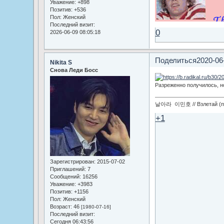
Уважение:
+898
Позитив:
+536
Пол:
Женский
Последний визит:
0
2026-06-09 08:05:18
Поделиться
2020-06
Nikita S
Снова Леди Босс
Разреженно получилось, но
날아라 이민호 // Взлетай (по
+1
Зарегистрирован
: 2015-07-02
Приглашений:
7
Сообщений:
16256
Уважение:
+3983
Позитив:
+1156
Пол:
Женский
Возраст:
46
[1980-07-16]
Последний визит:
Сегодня 06:43:56