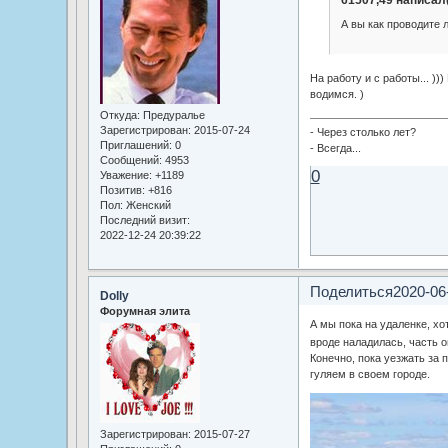
61507,49 написал(
А вы как проводите 
На работу и с работы... ))
водимся. )
Откуда:
Предуралье
Зарегистрирован
: 2015-07-24
- Через столько лет?
Приглашений:
0
- Всегда...
Сообщений:
4953
0
Уважение:
+1189
Позитив:
+816
Пол:
Женский
Последний визит:
2022-12-24 20:39:22
Поделиться
2020-06
Dolly
Форумная элита
А мы пока на удаленке, хо
вроде наладилась, часть 
Конечно, пока уезжать за 
гуляем в своем городе.
Зарегистрирован
: 2015-07-27