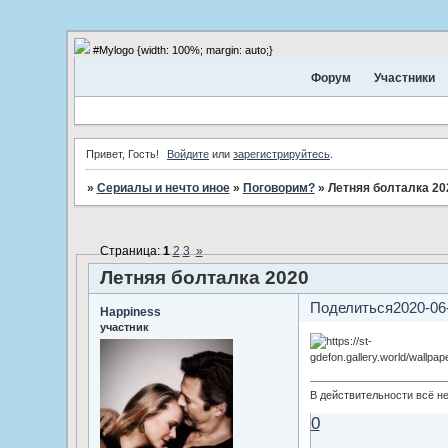
#Mylogo {width: 100%; margin: auto;}
Форум
Участники
Привет, Гость!
Войдите
или
зарегистрируйтесь
.
»
Сериалы и нечто иное
»
Поговорим?
»
Летняя болталка 20
Страница:
1
2
3
»
Летняя болталка 2020
Поделиться
2020-06
Happiness
участник
В действительности всё не
0