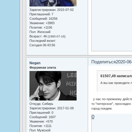
Зарегистрирован
: 2015-07-02
Приглашений:
7
Сообщений:
16256
Уважение:
+3983
Позитив:
+1156
Пол:
Женский
Возраст:
46
[1980-07-16]
Последний визит:
Сегодня 06:43:56
Поделиться
2020-06
Negan
Форумная элита
61507,49 написал(
А вы как проводите 
у нас по-прежнему действ
то "питерское", прохладно
Откуда:
Сибирь
Зарегистрирован
: 2017-01-08
город поедем.
Приглашений:
0
0
Сообщений:
1607
Уважение:
+570
Позитив:
+1111
Пол:
Мужской