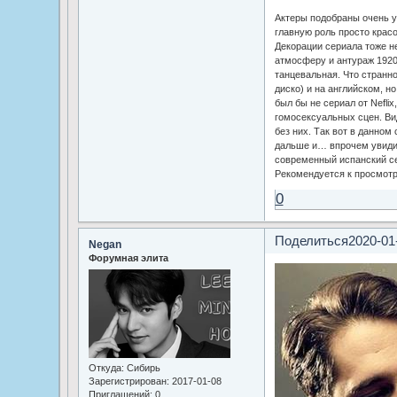
Актеры подобраны очень 
главную роль просто красо
Декорации сериала тоже н
атмосферу и антураж 1920
танцевальная. Что странно
диско) и на английском, н
был бы не сериал от Neflix
гомосексуальных сцен. В
без них. Так вот в данном 
дальше и… впрочем увиди
современный испанский с
Рекомендуется к просмотр
0
Поделиться
2020-01
Negan
Форумная элита
Откуда:
Сибирь
Зарегистрирован
: 2017-01-08
Приглашений:
0