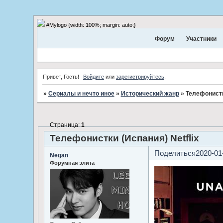
#Mylogo {width: 100%; margin: auto;}
Форум
Участники
Привет, Гость!
Войдите
или
зарегистрируйтесь
.
»
Сериалы и нечто иное
»
Исторический жанр
»
Телефонистки
Страница:
1
Телефонистки (Испания) Netflix
Поделиться
2020-01
Negan
Форумная элита