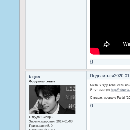
0
Поделиться
2020-01
Negan
Форумная элита
Nikita S, жду тебя, если н
Я тут смотрю
http://hdseri
Отредактировано Parizi (20
0
Откуда:
Сибирь
Зарегистрирован
: 2017-01-08
Приглашений:
0