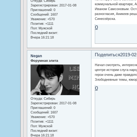
Откуда:
Сибирь
коммунальной квартире, А
Зарегистрирован
: 2017-01-08
Иваном Самсоновым. Оста
Приглашений:
0
разногласия, Аникеев ре
Сообщений:
1607
Синеозёрска.
Уважение:
+570
Позитив:
+1111
0
Пол:
Мужской
Последний визит:
Вчера 16:21:18
Поделиться
2019-02
Negan
Форумная элита
Начал смотреть, интересны
центре истории слуга наро
герои очень даже правдоп
Злободневные темы, юмор,
0
Откуда:
Сибирь
Зарегистрирован
: 2017-01-08
Приглашений:
0
Сообщений:
1607
Уважение:
+570
Позитив:
+1111
Пол:
Мужской
Последний визит:
Вчера 16:21:18