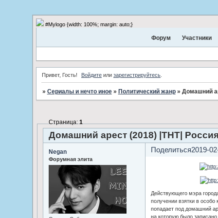
#Mylogo {width: 100%; margin: auto;}
Форум
Участники
Привет, Гость!
Войдите
или
зарегистрируйтесь
.
»
Сериалы и нечто иное
»
Политический жанр
»
Домашний ар
Страница:
1
Домашний арест (2018) |ТНТ| Росси
Поделиться
2019-02
Negan
Форумная элита
Действующего мэра города
получении взятки в особо
попадает под домашний аре
на которую было записано