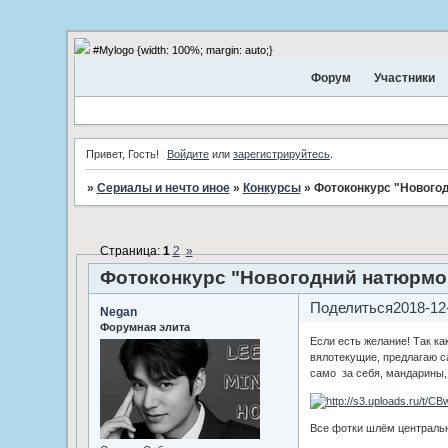
#Mylogo {width: 100%; margin: auto;}
Форум
Участники
Привет, Гость!
Войдите
или
зарегистрируйтесь
.
»
Сериалы и нечто иное
»
Конкурсы
»
Фотоконкурс "Нового
Страница:
1
2
»
Фотоконкурс "Новогодний натюрмо
Поделиться
2018-12
Negan
Форумная элита
Если есть желание! Так ка
вялотекущие, предлагаю с
само за себя, мандарины,
Все фотки шлём централь