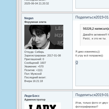
2025-06-04 21:20:32
Поделиться
2019-01
Negan
Форумная элита
50226,2 написал(а
Давайте активнее!!!
Parizi, и это не ты.
Я дико извиняюсь))
Откуда:
Сибирь
Зарегистрирован
: 2017-01-08
К утру всё поправлю))
Приглашений:
0
0
Сообщений:
1607
Уважение:
+570
Позитив:
+1111
Пол:
Мужской
Последний визит:
Вчера 16:21:18
Поделиться
2019-01
Леди Босс
Администратор
Итак, только фото от двух
фотографировал?