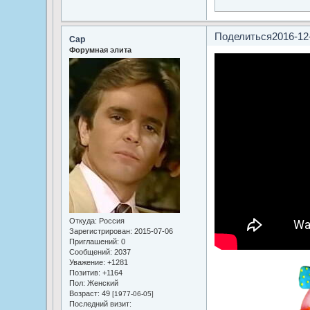
Поделиться
2016-12
Cap
Форумная элита
Откуда:
Россия
Зарегистрирован
: 2015-07-06
Приглашений:
0
Сообщений:
2037
Уважение:
+1281
Позитив:
+1164
Пол:
Женский
Возраст:
49
[1977-06-05]
Последний визит: