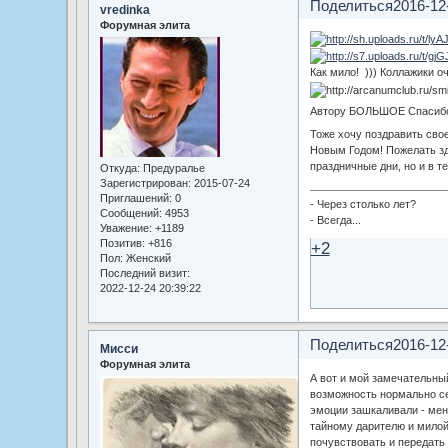
Поделиться
2016-12
vredinka
Форумная элита
Как мило! ))) Коллажики о
Автору БОЛЬШОЕ Спасиб
Тоже хочу поздравить сво
Новым Годом! Пожелать здо
праздничные дни, но и в т
Откуда:
Предуралье
Зарегистрирован
: 2015-07-24
Приглашений:
0
- Через столько лет?
Сообщений:
4953
- Всегда...
Уважение:
+1189
Позитив:
+816
+2
Пол:
Женский
Последний визит:
2022-12-24 20:39:22
Поделиться
2016-12
Мисси
Форумная элита
А вот и мой замечательный
возможность нормально се
эмоции зашкаливали - мен
тайному дарителю и милой 
почувствовать и передать