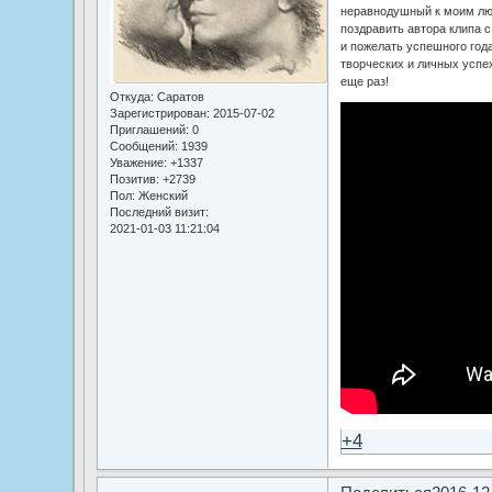
неравнодушный к моим лю
поздравить автора клипа
и пожелать успешного года
творческих и личных успе
еще раз!
Откуда:
Саратов
Зарегистрирован
: 2015-07-02
Приглашений:
0
Сообщений:
1939
Уважение:
+1337
Позитив:
+2739
Пол:
Женский
Последний визит:
2021-01-03 11:21:04
+4