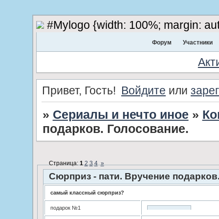
#Mylogo {width: 100%; margin: aut
Форум
Участники
Акт
Привет, Гость!
Войдите
или
заре
»
Сериалы и нечто иное
»
Ко
подарков. Голосование.
Страница:
1
2
3
4
»
Сюрприз - пати. Вручение подарков
самый классный сюрприз?
подарок №1