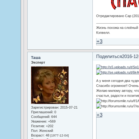
Отредактировано Cap (2016
Жизнь похожа на слоёный п
Кэпвелл.
+3
Поделиться
2016-12
Таша
Эксперт
А у меня сегодня два чуде
Спасибо огромное!! Очень 
Желаю милому автору, что
счастья, радости и позитив
Зарегистрирован
: 2015-07-21
Приглашений:
0
+3
Сообщений:
644
Уважение:
+569
Позитив:
+202
Пол:
Женский
Возраст:
48
[1977-12-04]