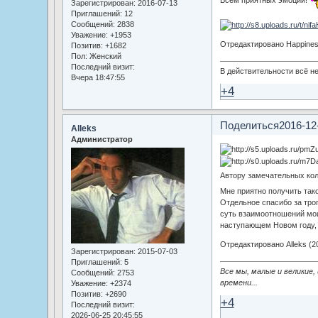
Зарегистрирован
: 2016-07-13
Приглашений:
12
Сообщений:
2838
Уважение:
+1953
Отредактировано Happiness
Позитив:
+1682
Пол:
Женский
Последний визит:
В действительности всё не
Вчера 18:47:55
+4
Поделиться
2016-12
Alleks
Администратор
Автору замечательных кол
Мне приятно получить так
Отдельное спасибо за тро
суть взаимоотношений мо
наступающем Новом году, 
Отредактировано Alleks (20
Зарегистрирован
: 2015-07-03
Приглашений:
5
Все мы, малые и великие,
Сообщений:
2753
времени...
Уважение:
+2374
Позитив:
+2690
+4
Последний визит:
2026-06-25 20:45:55