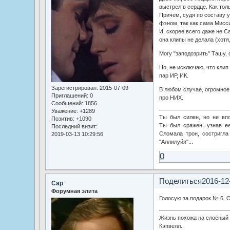
выстрел в сердце. Как толь
Причем, судя по составу 
фэном, так как сама Мисси
И, скорее всего даже не C
она клипы не делала (хотя
Могу "заподозрить" Ташу, 
Но, не исключаю, что клип
пар ИР, ИК.
Зарегистрирован
: 2015-07-09
В любом случае, огромное 
Приглашений:
0
про НИХ.
Сообщений:
1856
Уважение:
+1289
Ты был силен, но не впо
Позитив:
+1090
Ты был сражен, узнав ее
Последний визит:
Сломала трон, состригла 
2019-03-13 10:29:56
"Аллилуйя"...
0
Поделиться
2016-12
Cap
Форумная элита
Голосую за подарок № 6. О
Жизнь похожа на слоёный п
Кэпвелл.