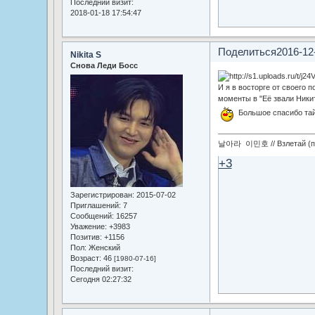
Последний визит:
2018-01-18 17:54:47
Поделиться
2016-12
Nikita S
Снова Леди Босс
И я в восторге от своего
моменты в "Её звали Никит
Большое спасибо тай
날아라 이민호 // Взлетай (по
+3
Зарегистрирован
: 2015-07-02
Приглашений:
7
Сообщений:
16257
Уважение:
+3983
Позитив:
+1156
Пол:
Женский
Возраст:
46
[1980-07-16]
Последний визит:
Сегодня 02:27:32