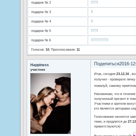
подарок № 2
подарок № 3
подарок № 4
подарок № 5
подарок № 6
Голосов:
10
;
Проголосовали:
11
Поделиться
2016-12
Happiness
участник
Итак, сегодня
23.12.16
, вс
получил - проверьте личк
пожалуй, самому приятном
Напоминаю, что в течение
полученный презент в тем
Участники и зрители могу
кто является авторами сю
Голосование начнется завт
теме, и продлится до
27.12
приветствуются)
Всем приятных эмоций!