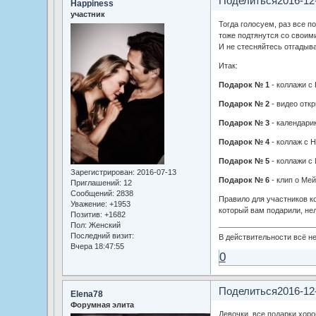
Поделиться
2016-12
Happiness
участник
Тогда голосуем, раз все п
тоже подтянутся со своим
И не стесняйтесь отгадыва
Итак:
Подарок № 1
- коллажи с 
Подарок № 2
- видео отк
Подарок № 3
- календари
Подарок № 4
- коллаж с 
Подарок № 5
- коллажи с 
Зарегистрирован
: 2016-07-13
Подарок № 6
- клип о Ме
Приглашений:
12
Сообщений:
2838
Правило для участников кон
Уважение:
+1953
который вам подарили, нел
Позитив:
+1682
Пол:
Женский
Последний визит:
В действительности всё не
Вчера 18:47:55
0
Поделиться
2016-12
Elena78
Форумная элита
Девочки, все подарки хоро