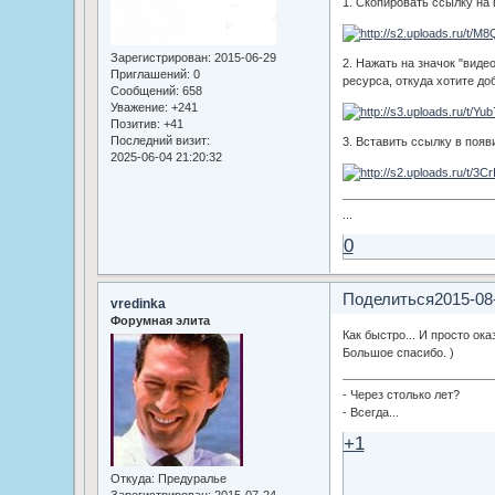
1. Скопировать ссылку на
Зарегистрирован
: 2015-06-29
2. Нажать на значок "виде
Приглашений:
0
ресурса, откуда хотите до
Сообщений:
658
Уважение:
+241
Позитив:
+41
Последний визит:
3. Вставить ссылку в поя
2025-06-04 21:20:32
...
0
Поделиться
2015-08
vredinka
Форумная элита
Как быстро... И просто ока
Большое спасибо. )
- Через столько лет?
- Всегда...
+1
Откуда:
Предуралье