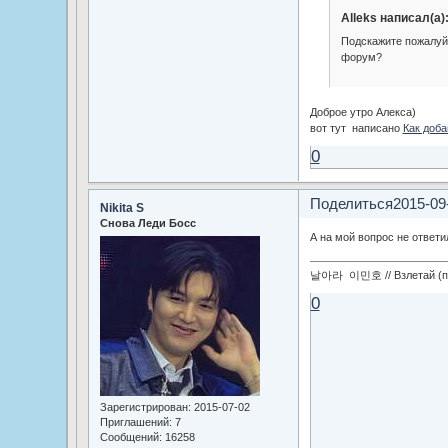
Alleks написал(а)
Подскажите пожалуйс
форум?
Доброе утро Алекса)
вот тут написано
Как доба
0
Поделиться
2015-09
Nikita S
Снова Леди Босс
А на мой вопрос не ответил
날아라 이민호 // Взлетай (по
0
Зарегистрирован
: 2015-07-02
Приглашений:
7
Сообщений:
16258