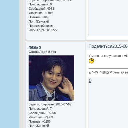
Зарегистрирован
: 2015-07-24
Приглашений:
0
Сообщений:
4953
Уважение:
+1189
Позитив:
+816
Пол:
Женский
Последний визит:
2022-12-24 20:39:22
Поделиться
2015-08
Nikita S
Снова Леди Босс
У меня не получается с vi
날아라 이민호 // Взлетай (по
0
Зарегистрирован
: 2015-07-02
Приглашений:
7
Сообщений:
16258
Уважение:
+3983
Позитив:
+1156
Пол:
Женский