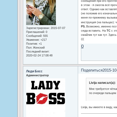
сообщения при его прочте
в этом - я смогла всё про
ответ. Однако как вставля
(не положив его изначальн
меня по-прежнему вызывае
инструкция (на пальцах): 
PS.
Возможно, именно поэт
Зарегистрирован
: 2015-07-07
сюда вставить. На
ТС
с эт
Приглашений:
0
смайлик тут как тут. Здес
Сообщений:
555
(((
Уважение:
+217
Позитив:
+1
0
Пол:
Женский
Последний визит:
2020-02-24 17:08:48
Поделиться
2015-10
Леди Босс
Администратор
Livija написал(а):
Мне требуется чётка
по очереди пальцем
Livija, вы имеете в виду, 