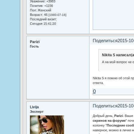
Уважение:
+3983
Позитив:
+1156
Пол:
Женский
Возраст:
46
[1980-07-16]
Последний визит:
Сегодня 15:41:20
Поделиться
2015-10
Parizi
Гость
Nikita S написал(а
А на мой вопрос не о
Nikita S я помню об этой 
ответа.
0
Поделиться
2015-10
Livija
Эксперт
Добрый день,
Parizi
. Ваше
скринов на форуме
" поч
колонку "
Последние соо
наверное, можно в личке не