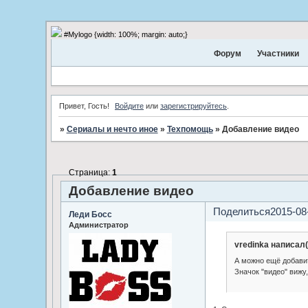
#Mylogo {width: 100%; margin: auto;}
Форум
Участники
Привет, Гость!
Войдите
или
зарегистрируйтесь
.
»
Сериалы и нечто иное
»
Техпомощь
»
Добавление видео
Страница:
1
Добавление видео
Поделиться
2015-08
Леди Босс
Администратор
vredinka написал(
А можно ещё добавит
Значок "видео" вижу,