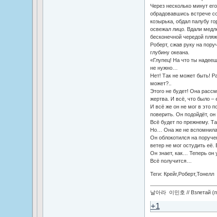
Через несколько минут его
обрадовавшись встрече со
козырька, обдал палубу г
освежал лицо. Вдали медл
бесконечной чередой пляжи
Роберт, сжав руку на пор
глубину океана.
«Глупец! На что ты надееш
не нужно…
Нет! Так не может быть! Р
может?..
Этого не будет! Она рассм
жертва. И всё, что было –
И всё же он не мог в это п
поверить. Он подойдёт, он
Всё будет по прежнему. Та
Но… Она же не вспомнила
Он облокотился на поруче
ветер не мог остудить её.
Он знает, как… Теперь он у
Всё получится…
Теги: Крейг,Роберт,Тонелл
날아라 이민호 // Взлетай (по
+1