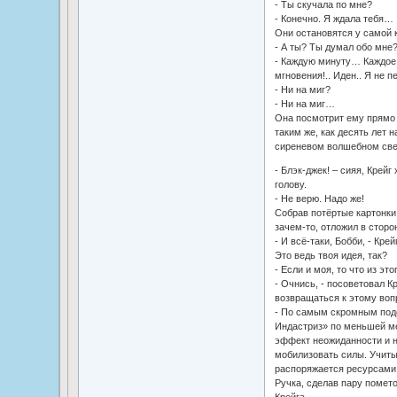
- Ты скучала по мне?
- Конечно. Я ждала тебя…
Они остановятся у самой к
- А ты? Ты думал обо мне
- Каждую минуту… Каждое
мгновения!.. Иден.. Я не п
- Ни на миг?
- Ни на миг…
Она посмотрит ему прямо в
таким же, как десять лет н
сиреневом волшебном све
- Блэк-джек! – сияя, Крейг
голову.
- Не верю. Надо же!
Собрав потёртые картонки,
зачем-то, отложил в сторон
- И всё-таки, Бобби, - Кре
Это ведь твоя идея, так?
- Если и моя, то что из это
- Очнись, - посоветовал Кр
возвращаться к этому воп
- По самым скромным подс
Индастриз» по меньшей м
эффект неожиданности и н
мобилизовать силы. Учиты
распоряжается ресурсами, 
Ручка, сделав пару помето
Крейга.