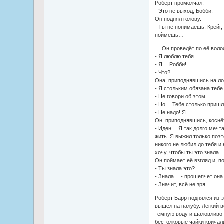
Роберт промолчал.
- Это не выход, Бобби.
Он поднял голову.
- Ты не понимаешь, Крейг, 
поймёшь…
… Он проведёт по её воло
- Я люблю тебя…
- Я… Робби!..
- Что?
Она, приподнявшись на лок
- Я стольким обязана теб
- Не говори об этом.
- Но… Тебе столько приш
- Не надо! Я…
Он, приподнявшись, коснё
- Иден… Я так долго мечт
жить. Я выжил только поэт
никого не любил до тебя и
хочу, чтобы ты это знала.
Он поймает её взгляд и, п
- Ты знала это?
- Знала… - прошепчет она
- Значит, всё не зря…
Роберт Барр поднялся из-з
вышел на палубу. Лёгкий 
тёмную воду и шаловливо 
бестолковые чайки кричали