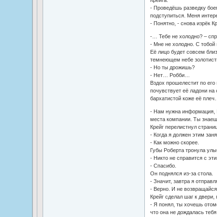
- Проведёшь разведку боем
подступиться. Меня интер
- Понятно, - снова изрёк Кр
-… Тебе не холодно? – спр
- Мне не холодно. С тобой
Её лицо будет совсем близ
темнеющем небе золотист
- Но ты дрожишь?
- Нет… Робби…
Вздох прошелестит по его
почувствует её ладони на
бархатистой коже её плеч
- Нам нужна информация, К
места компании. Ты знаешь
Крейг перелистнул страниц
- Когда я должен этим зан
- Как можно скорее.
Губы Роберта тронула улы
- Никто не справится с эт
- Спасибо.
Он поднялся из-за стола.
- Значит, завтра я отправ
- Верно. И не возвращайся
Крейг сделал шаг к двери,
- Я понял, ты хочешь отом
что она не дождалась тебя