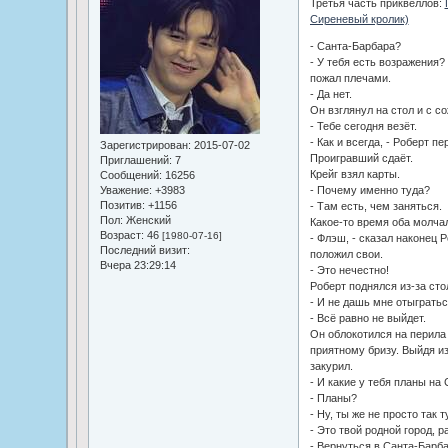
Третья часть приквеллов:
Сиреневый кролик)
- Санта-Барбара?
- У тебя есть возражения? 
пожал плечами.
- Да нет.
Он взглянул на стол и с с
- Тебе сегодня везёт.
- Как и всегда, - Роберт п
Зарегистрирован
: 2015-07-02
Проигравший сдаёт.
Приглашений:
7
Крейг взял карты.
Сообщений:
16256
- Почему именно туда?
Уважение:
+3983
Позитив:
+1156
- Там есть, чем заняться.
Пол:
Женский
Какое-то время оба молчал
Возраст:
46
[1980-07-16]
- Флэш, - сказал наконец Р
Последний визит:
положил свои.
Вчера 23:29:14
- Это нечестно!
Роберт поднялся из-за сто
- И не дашь мне отыгратьс
- Всё равно не выйдет.
Он облокотился на перила
приятному бризу. Выйдя из
закурил.
- И какие у тебя планы на
- Планы?
- Ну, ты же не просто так 
- Это твой родной город, р
- Вернуться в Санта-Барб