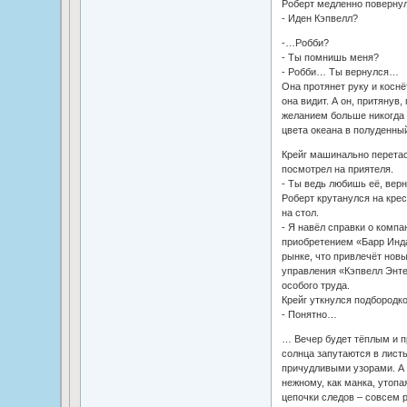
Роберт медленно повернул 
- Иден Кэпвелл?
-…Робби?
- Ты помнишь меня?
- Робби… Ты вернулся…
Она протянет руку и коснёт
она видит. А он, притянув
желанием больше никогда н
цвета океана в полуденн
Крейг машинально перетасо
посмотрел на приятеля.
- Ты ведь любишь её, вер
Роберт крутанулся на кресл
на стол.
- Я навёл справки о компа
приобретением «Барр Инда
рынке, что привлечёт нов
управления «Кэпвелл Энте
особого труда.
Крейг уткнулся подбородк
- Понятно…
… Вечер будет тёплым и п
солнца запутаются в лист
причудливыми узорами. А 
нежному, как манка, утопа
цепочки следов – совсем 