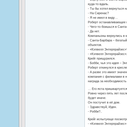
куда-то вдаль.
- Ты бы хотел вернуться 
- На Сиренас?
- Я не имел в виду…
Роберт останавливающее п
- Чего-то боишься в Сант
- Да нет.
Компаньоны вернулись в к
- Санта-Барбара – богатый
объектов.
- «Кэпвелл Энтерпрайзес»
- «Кэпвелл Энтерпрайзес»
Крейг прищурился.
- Бобби, чья это идея – Эн
Роберт откинулся в кресле
- А разве это имеет значе
компания с филиалами в н
награда за необходимость
… Его яхта пришвартуется
Ровно через пять лет посл
будет иначе.
Он постучит в её дом.
- Здравствуй, Иден.
- Робби?..
Крейг испытующе посмотре
- «Кэпвелл Энтерпрайзес»