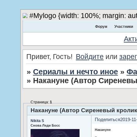
#Mylogo {width: 100%; margin: aut
Форум
Участники
Акт
Привет, Гость!
Войдите
или
заре
»
Сериалы и нечто иное
»
Фа
»
Накануне (Автор Сиреневы
Страница:
1
Накануне (Автор Сиреневый кролик
Поделиться
2019-11
Nikita S
Снова Леди Босс
Накануне