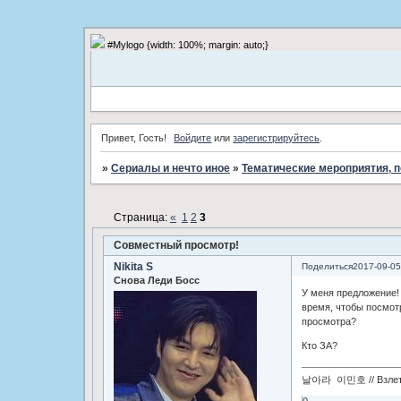
#Mylogo {width: 100%; margin: auto;}
Привет, Гость!
Войдите
или
зарегистрируйтесь
.
»
Сериалы и нечто иное
»
Тематические мероприятия, 
Страница:
«
1
2
3
Совместный просмотр!
Nikita S
Поделиться
2017-09-05
Снова Леди Босс
У меня предложение! 
время, чтобы посмот
просмотра?
Кто ЗА?
날아라 이민호 // Взлетай
0