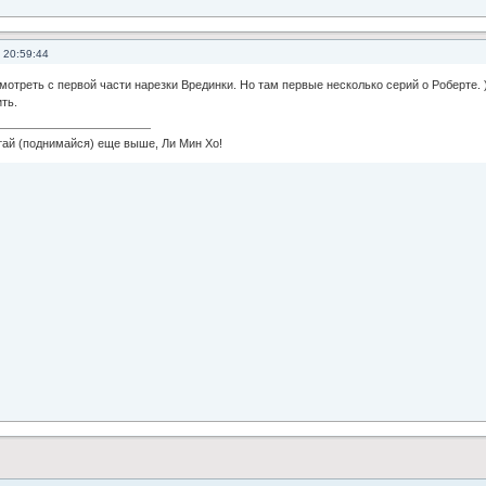
 20:59:44
отреть с первой части нарезки Врединки. Но там первые несколько серий о Роберте. 
ть.
 (поднимайся) еще выше, Ли Мин Хо!