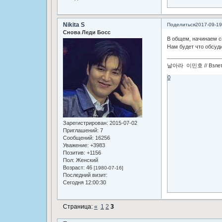
Nikita S
Поделиться
2017-09-19
Снова Леди Босс
В общем, начинаем см
Нам будет что обсуди
날아라 이민호 // Взлетай
0
Зарегистрирован
: 2015-07-02
Приглашений:
7
Сообщений:
16256
Уважение:
+3983
Позитив:
+1156
Пол:
Женский
Возраст:
46
[1980-07-16]
Последний визит:
Сегодня 12:00:30
Страница:
«
1
2
3