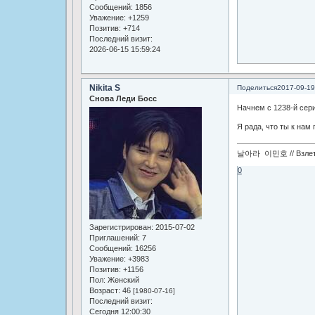
Сообщений:
1856
Уважение:
+1259
Позитив:
+714
Последний визит:
2026-06-15 15:59:24
Nikita S
Поделиться
2017-09-19
Снова Леди Босс
Начнем с 1238-й сери
Я рада, что ты к нам
날아라 이민호 // Взлетай
0
Зарегистрирован
: 2015-07-02
Приглашений:
7
Сообщений:
16256
Уважение:
+3983
Позитив:
+1156
Пол:
Женский
Возраст:
46
[1980-07-16]
Последний визит:
Сегодня 12:00:30