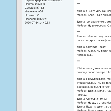
Зарегистрирован
: 2024-08-21
Приглашений:
0
***
Сообщений:
52
Джина: Я хочу уйти как мо
Уважение:
+36
Мейсон: Боже, как в армии.
Позитив:
+13
Последний визит:
Джина тем временем момен
2026-07-14 14:40:33
Мейсон: Ну и скорость! О
***
Там же. Мейсон подсовыва
опеки над трастовым фон
Джина: Сначала - секс!
Мейсон: А если ты получиш
подпишешь?
***
У Мейсона с Джиной након
помощи после пожара в Ке
Джина: Предупреждаю, Мей
отрицательным, ты не тол
Брендона, но я лично тебя
Мейсон: Джина, милая, па
никогда.
Джина: Сплошная мука!
Мейсон: Ну да, а стоны б
Джина: Будь ты джентльме
Мейсон: Будь я джентльмен