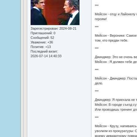
***
Мейсон - отцу и Лайонелу
героям!
***
Зарегистрирован
: 2024-08-21
Приглашений:
0
Мейсон - Веронике: Самое
Сообщений:
52
том, кто предан тебе.
Уважение:
+36
Позитив:
+13
***
Последний визит:
2026-07-14 14:40:33
Джинджер: Это не очень ве
Мейсон : Я должен тебе де
***
Мейсон - Джинджер: Поста
дело.
***
Джинджер: Я приехала не т
Мейсон: В городе съезд с
Или проводишь тренинг дл
***
Мейсон - Крузу, напиваясь
уволили из прокуратуры: С
моему девиантному повед