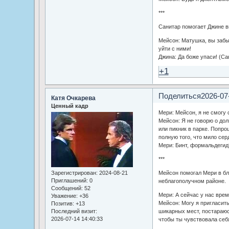
***
Санитар помогает Джине в
Мейсон: Матушка, вы забы
уйти с ними!
Джина: Да боже упаси! (Са
+1
Поделиться
2026-07
Катя Очкарева
Ценный кадр
Мери: Мейсон, я не смогу 
Мейсон: Я не говорю о до
или пикник в парке. Попро
полную того, что мило се
Мери: Бинт, формальдегид
***
Зарегистрирован
: 2024-08-21
Мейсон помогал Мери в бл
Приглашений:
0
неблагополучном районе.
Сообщений:
52
Мери: А сейчас у нас врем
Уважение:
+36
Мейсон: Могу я пригласить
Позитив:
+13
Последний визит:
шикарных мест, постараюс
2026-07-14 14:40:33
чтобы ты чувствовала себя