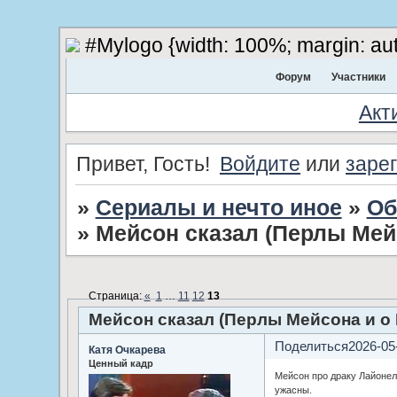
#Mylogo {width: 100%; margin: aut
Форум
Участники
Акт
Привет, Гость!
Войдите
или
заре
»
Сериалы и нечто иное
»
Об
»
Мейсон сказал (Перлы Мей
Страница:
«
1
…
11
12
13
Мейсон сказал (Перлы Мейсона и о
Поделиться
2026-05
Катя Очкарева
Ценный кадр
Мейсон про драку Лайонела
ужасны.