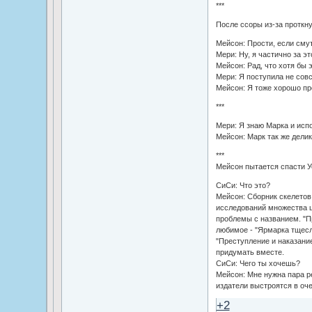
***
После ссоры из-за проткн
Мейсон: Прости, если смут
Мери: Ну, я частично за эт
Мейсон: Рад, что хотя бы 
Мери: Я поступила не совс
Мейсон: Я тоже хорошо пр
***
Мери: Я знаю Марка и исп
Мейсон: Марк так же делик
***
Мейсон пытается спасти У
СиСи: Что это?
Мейсон: Сборник скелетов
исследований множества ш
проблемы с названием. "Пр
любимое - "Ярмарка тщесла
"Преступление и наказани
придумать вместе.
СиСи: Чего ты хочешь?
Мейсон: Мне нужна пара ре
издатели выстроятся в оче
+2