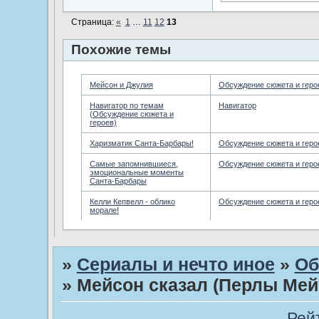
Страница:
«
1
…
11
12
13
Похожие темы
Мейсон и Джулия
Обсуждение сюжета и геро
Навигатор по темам
Навигатор
(Обсуждение сюжета и
героев)
Харизматик Санта-Барбары!
Обсуждение сюжета и геро
Самые запомнившиеся,
Обсуждение сюжета и геро
эмоциональные моменты
Санта-Барбары
Келли Кепвелл - облико
Обсуждение сюжета и геро
морале!
»
Сериалы и нечто иное
»
Об
»
Мейсон сказал (Перлы Мей
Рей