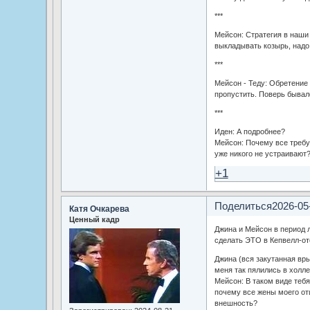
***
Мейсон: Стратегия в наши 
выкладывать козырь, надо 
***
Мейсон - Теду: Обретение 
пропустить. Поверь бывал
***
Иден: А подробнее?
Мейсон: Почему все треб
уже никого не устраивают
+1
Поделиться
2026-05
Катя Очкарева
Ценный кадр
Джина и Мейсон в период 
сделать ЭТО в Кепвелл-от
Джина (вся закутанная вры
меня так пялились в холле,
Мейсон: В таком виде тебя
почему все жены моего от
внешность?